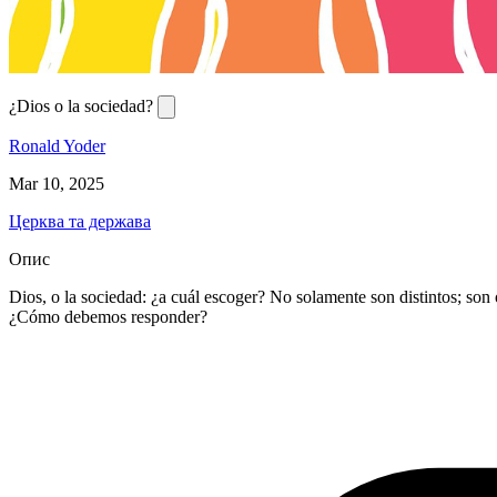
¿Dios o la sociedad?
Ronald Yoder
Mar 10, 2025
Церква та держава
Опис
Dios, o la sociedad: ¿a cuál escoger? No solamente son distintos; son
¿Cómo debemos responder?