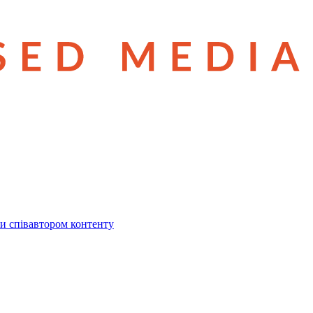
и співавтором контенту