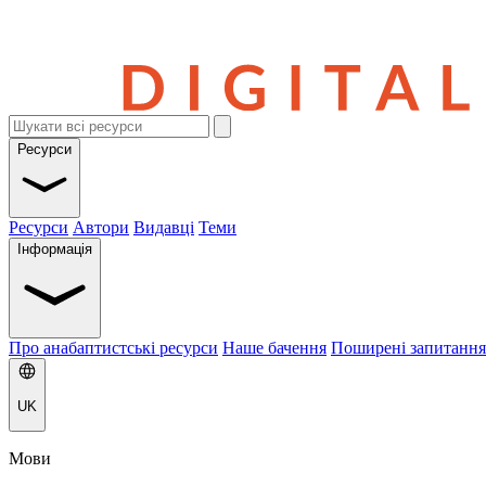
Ресурси
Ресурси
Автори
Видавці
Теми
Інформація
Про анабаптистські ресурси
Наше бачення
Поширені запитання
UK
Мови