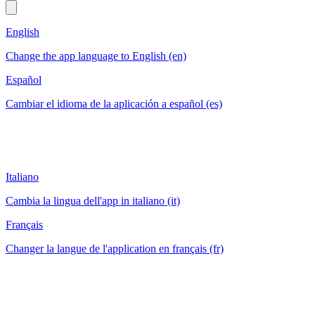
English
Change the app language to English (en)
Español
Cambiar el idioma de la aplicación a español (es)
Italiano
Cambia la lingua dell'app in italiano (it)
Français
Changer la langue de l'application en français (fr)