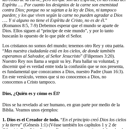
Espíritu …. Por cuanto los designios de la carne son enemistad
contra Dios; porque no se sujetan a la ley de Dios, ni tampoco
pueden; y los que viven según la carne no pueden agradar a Dios
…. Y si alguno no tiene el Espíritu de Cristo, no es de él.
”
(Romanos 8:5, 7-9) Debemos esperar que el mundo se aparte de
Dios. Ellos siguen al “principe de este mundo”, y por lo tanto
buscarán lo opuesto de lo que pide el Señor.
Los cristianos no somos del mundo; tenemos otro Rey y otra patria.
“
Mas nuestra ciudadanía está en los cielos, de donde también
esperamos al Salvador, al Señor Jesucristo
” (Filipenses 3:20).
Nuestro Rey nos llama a seguir su ley. Para hallar su voluntad, y
discernir qué es verdad entre toda la confusión que se nos presenta,
es fundamental que conozcamos a Dios, nuestro Padre (Juan 16:3).
En este versículo, vemos que si no conocemos a Dios, no
conocemos a Cristo tampoco.
Dios, ¿Quién es y cómo es Él?
Dios se ha revelado al ser humano, en gran parte por medio de la
Biblia. Veamos unos ejemplos:
1. Dios es el Creador de todo.
“
En el principio creó Dios los cielos
y la tierra
” (Génesis 1:1) (Véase también los capítulos 1 y 2 de