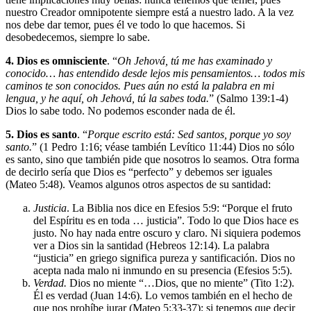
nuestro Creador omnipotente siempre está a nuestro lado. A la vez
nos debe dar temor, pues él ve todo lo que hacemos. Si
desobedecemos, siempre lo sabe.
4. Dios es omnisciente
. “
Oh Jehová, tú me has examinado y
conocido… has entendido desde lejos mis pensamientos… todos mis
caminos te son conocidos. Pues aún no está la palabra en mi
lengua, y he aquí, oh Jehová, tú la sabes toda.
” (Salmo 139:1-4)
Dios lo sabe todo. No podemos esconder nada de él.
5. Dios es santo
. “
Porque escrito está: Sed santos, porque yo soy
santo.
” (1 Pedro 1:16; véase también Levítico 11:44) Dios no sólo
es santo, sino que también pide que nosotros lo seamos. Otra forma
de decirlo sería que Dios es “perfecto” y debemos ser iguales
(Mateo 5:48). Veamos algunos otros aspectos de su santidad:
Justicia
. La Biblia nos dice en Efesios 5:9: “Porque el fruto
del Espíritu es en toda … justicia”. Todo lo que Dios hace es
justo. No hay nada entre oscuro y claro. Ni siquiera podemos
ver a Dios sin la santidad (Hebreos 12:14). La palabra
“justicia” en griego significa pureza y santificación. Dios no
acepta nada malo ni inmundo en su presencia (Efesios 5:5).
Verdad.
Dios no miente “…Dios, que no miente” (Tito 1:2).
Él es verdad (Juan 14:6). Lo vemos también en el hecho de
que nos prohíbe jurar (Mateo 5:33-37); si tenemos que decir