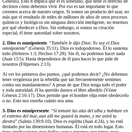
Génesis). Esto 8 implica que él es soberano, que tiene el derecho de
decirnos cómo debemos vivir. Por eso es tan importante lo que
creemos acerca de nuestro origen. Si somos un producto del azar, no
más que el resultado de miles de millones de años de unos procesos
químicos y biológicos sin ninguna dirección inteligente, no tenemos
por qué obedecer a Dios. Sin embargo, si somos su creación
especial, él tiene autoridad sobre nosotros.
2. Dios es omnipotente
. “
También le dijo Dios: Yo soy el Dios
omnipotente
” (Génesis 35:11). Dios es todopoderoso. Él lo sustenta
todo (Hebreos 1:3; Hechos 17:28). Sin él, no podemos hacer nada
(Juan 15:5). Hasta dependemos de él para hacer lo que pide de
nosotros (Filipenses 2:13).
Al ver los primeros dos puntos, ¿qué podemos decir? ¿No debemos
tener vergüenza por la rebeldía que tan frecuentemente sentimos
contra sus mandamientos? A pesar de que Dios tenga todo el poder
y toda autoridad, él ha querido darnos el libre albedrío (Véase
Génesis 2:16-17). Dios permite que el hombre elija entre obedecerlo
o no. Esto nos enseña cuánto nos ama.
3. Dios es omnipresente
. “
Si tomare las alas del alba y habitare en
el extremo del mar, aun allí me guiará tu mano, y me asirá tu
diestra
” (Salmo 139:9-10). Dios es espíritu (Juan 4:24), y no está
limitado por las dimensiones humanas. Él está en todo lugar. Esto
tiene implicaciones muy bellas: nunca tenemos que temer, pues