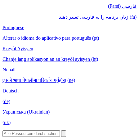
فارسی (Farsi)
(fa) زبان برنامه را به فارسی تغییر دهید
Portuguese
Alterar o idioma do aplicativo para português (pt)
Kreyòl Ayisyen
Chanje lang aplikasyon an an kreyòl ayisyen (ht)
Nepali
एपको भाषा नेपालीमा परिवर्तन गर्नुहोस् (ne)
Deutsch
(de)
Українська (Ukrainian)
(uk)