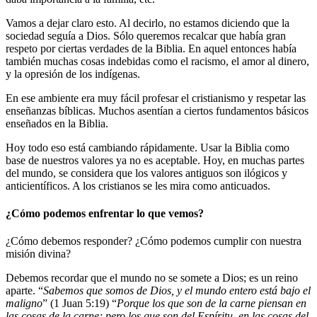
Vamos a dejar claro esto. Al decirlo, no estamos diciendo que la
sociedad seguía a Dios. Sólo queremos recalcar que había gran
respeto por ciertas verdades de la Biblia. En aquel entonces había
también muchas cosas indebidas como el racismo, el amor al dinero,
y la opresión de los indígenas.
En ese ambiente era muy fácil profesar el cristianismo y respetar las
enseñanzas bíblicas. Muchos asentían a ciertos fundamentos básicos
enseñados en la Biblia.
Hoy todo eso está cambiando rápidamente. Usar la Biblia como
base de nuestros valores ya no es aceptable. Hoy, en muchas partes
del mundo, se considera que los valores antiguos son ilógicos y
anticientíficos. A los cristianos se les mira como anticuados.
¿Cómo podemos enfrentar lo que vemos?
¿Cómo debemos responder? ¿Cómo podemos cumplir con nuestra
misión divina?
Debemos recordar que el mundo no se somete a Dios; es un reino
aparte. “
Sabemos que somos de Dios, y el mundo entero está bajo el
maligno
” (1 Juan 5:19) “
Porque los que son de la carne piensan en
las cosas de la carne; pero los que son del Espíritu, en las cosas del