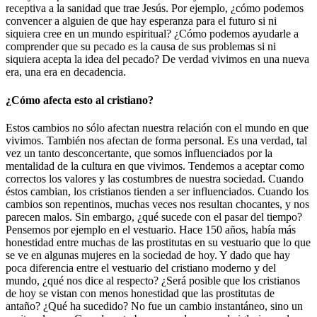
receptiva a la sanidad que trae Jesús. Por ejemplo, ¿cómo podemos
convencer a alguien de que hay esperanza para el futuro si ni
siquiera cree en un mundo espiritual? ¿Cómo podemos ayudarle a
comprender que su pecado es la causa de sus problemas si ni
siquiera acepta la idea del pecado? De verdad vivimos en una nueva
era, una era en decadencia.
¿Cómo afecta esto al cristiano?
Estos cambios no sólo afectan nuestra relación con el mundo en que
vivimos. También nos afectan de forma personal. Es una verdad, tal
vez un tanto desconcertante, que somos influenciados por la
mentalidad de la cultura en que vivimos. Tendemos a aceptar como
correctos los valores y las costumbres de nuestra sociedad. Cuando
éstos cambian, los cristianos tienden a ser influenciados. Cuando los
cambios son repentinos, muchas veces nos resultan chocantes, y nos
parecen malos. Sin embargo, ¿qué sucede con el pasar del tiempo?
Pensemos por ejemplo en el vestuario. Hace 150 años, había más
honestidad entre muchas de las prostitutas en su vestuario que lo que
se ve en algunas mujeres en la sociedad de hoy. Y dado que hay
poca diferencia entre el vestuario del cristiano moderno y del
mundo, ¿qué nos dice al respecto? ¿Será posible que los cristianos
de hoy se vistan con menos honestidad que las prostitutas de
antaño? ¿Qué ha sucedido? No fue un cambio instantáneo, sino un