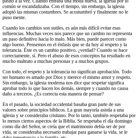
pasito a la vez. Cuando entraba una moda nueva, la iglesia por lo
común se escandalizaba. Con el tiempo, sin embargo, la iglesia
adoptó las mismas costumbres. Se acostumbró y finalmente no le
puso mente.
Cuando los cambios son sutiles, es aún más difícil evitar esas
influencias. Muchas veces nos parece que un cambio no representa
un paso definitivo hacia lo malo. Más bien, puede parecer como
algo bueno. Pensemos en el énfasis que se da hoy al respeto y la
tolerancia. Éste es un cambio positivo, ¿verdad? Cuando se hace
correctamente, sí. Pero el abuso de esos conceptos ha resultado en
mucho maltrato a muchas personas y a muchos grupos.
Con todo, el respeto y la tolerancia no significan aprobación. Todo
ser humano es amado por Dios y merece el mismo amor y respeto.
Sin embargo, la iglesia moderna nos dice que respetar significa
aprobar todo lo que hacen los demás, siempre y cuando no causa
daño a terceros. ¿Es correcta esta manera de pensar?
En el pasado, la sociedad occidental basaba gran parte de sus
valores sobre principios bíblicos. La gran mayoría asistía a una
iglesia y se consideraba cristiano. Por lo tanto, también respetaba por
lo menos ciertos aspectos de la Biblia. Se respetaba el día domingo
como día del Señor, se creía que el matrimonio debía ser de por
vida, se consideraba necesario trabajar para ganarse la vida, se le
daba importancia a la familia, etc.