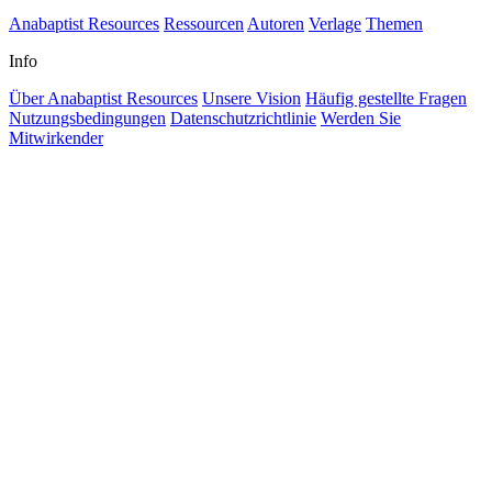
Anabaptist Resources
Ressourcen
Autoren
Verlage
Themen
Info
Über Anabaptist Resources
Unsere Vision
Häufig gestellte Fragen
Nutzungsbedingungen
Datenschutzrichtlinie
Werden Sie
Mitwirkender