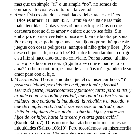
más que un simple “sí” o un simple “no”, no somos de
confianza, lo cual es contraro a la verdad.
Amor.
Ésta es otra de las cualidades del carácter de Dios.
“
Dios es amor
” (1 Juan 4:8). También es una de las más
malentendidas. Tantas veces oímos decir que Dios no me
castigará porque él es amor y quiere que yo sea feliz. Sin
embargo, el amor verdadero busca el bien de la otra persona.
Por ejemplo, el padre que ama a su hijo no permitirá que éste
juegue con cosas peligrosas, aunque el niño grite y llore. ¿No
desea él que su hijo sea feliz? El padre bueno también corrige
a su hijo si hace algo que no conviene. Por supuesto, al niño
no le gusta la corrección. ¿Significa eso que el padre no lo
ama? Todo lo contrario, es una de las señas más grandes de su
amor para con el hijo.
Misericordia
. Dios mismo dice que él es misericordioso. “
Y
pasando Jehová por delante de él, proclamó: ¡Jehová!
¡Jehová! fuerte, misericordioso y piadoso; tardo para la ira, y
grande en misericordia y verdad; que guarda misericordia a
millares, que perdona la iniquidad, la rebelión y el pecado, y
que de ningún modo tendrá por inocente al malvado; que
visita la iniquidad de los padres sobre los hijos y sobre los
hijos de los hijos, hasta la tercera y cuarta generación
”
(Éxodo 34:6-7). Dios no nos ha tratado conforme a nuestras
iniquidades (Salmo 103:10). Pero recordemos, su misericordia
no anula su justicia. Claramente dice que no tendrá por