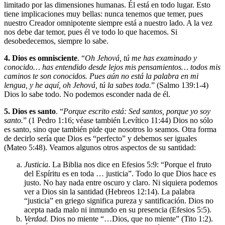
limitado por las dimensiones humanas. Él está en todo lugar. Esto
tiene implicaciones muy bellas: nunca tenemos que temer, pues
nuestro Creador omnipotente siempre está a nuestro lado. A la vez
nos debe dar temor, pues él ve todo lo que hacemos. Si
desobedecemos, siempre lo sabe.
4. Dios es omnisciente
. “
Oh Jehová, tú me has examinado y
conocido… has entendido desde lejos mis pensamientos… todos mis
caminos te son conocidos. Pues aún no está la palabra en mi
lengua, y he aquí, oh Jehová, tú la sabes toda.
” (Salmo 139:1-4)
Dios lo sabe todo. No podemos esconder nada de él.
5. Dios es santo
. “
Porque escrito está: Sed santos, porque yo soy
santo.
” (1 Pedro 1:16; véase también Levítico 11:44) Dios no sólo
es santo, sino que también pide que nosotros lo seamos. Otra forma
de decirlo sería que Dios es “perfecto” y debemos ser iguales
(Mateo 5:48). Veamos algunos otros aspectos de su santidad:
Justicia
. La Biblia nos dice en Efesios 5:9: “Porque el fruto
del Espíritu es en toda … justicia”. Todo lo que Dios hace es
justo. No hay nada entre oscuro y claro. Ni siquiera podemos
ver a Dios sin la santidad (Hebreos 12:14). La palabra
“justicia” en griego significa pureza y santificación. Dios no
acepta nada malo ni inmundo en su presencia (Efesios 5:5).
Verdad.
Dios no miente “…Dios, que no miente” (Tito 1:2).