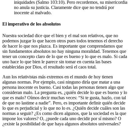
iniquidades (Salmo 103:10). Pero recordemos, su misericordia
no anula su justicia. Claramente dice que no tendrá por
inocente al malvado.
El imperativo de los absolutos
Nuestra sociedad dice que el bien y el mal son relativos, que no
podemos juzgar lo que hacen otros pues todos tenemos el derecho
de hacer lo que nos plazca. Es importante que comprendamos que
sin fundamentos absolutos no hay ninguna moralidad. Tenemos que
tener un concepto claro de lo que es bueno y lo que es malo. Si cada
uno hace lo que bien le parece sin tomar en cuenta las bases
establecidas por Dios, el resultado será el caos total.
Aun los relativistas más extremos en el mundo de hoy tienen
algunas normas. Por ejemplo, casi ninguno diría que matar a una
persona inocente es bueno. Casi todas las personas tienen algo que
consideran malo. La pregunta es, ¿quién decide lo que es bueno y lo
que es malo? Oímos decir muchas veces: “Si te gusta, hazlo, con tal
de que no lastime a nadie”. Pero, es importante definir quién decide
lo que es perjudicial y lo que no lo es. ¿Quién decide cuáles son las
normas a seguir? ¿Es como dicen algunos, que la sociedad es la que
impone los valores? O, ¿puede cada uno decidir por sí mismo? O
¿existe la posibilidad de que haya algunos absolutos universales?