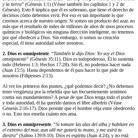
y la tierra
” (Génesis 1:1) (Véase también los capítulos 1 y 2 de
Génesis). Esto 8 implica que él es soberano, que tiene el derecho de
decirnos cómo debemos vivir. Por eso es tan importante lo que
creemos acerca de nuestro origen. Si somos un producto del azar, no
más que el resultado de miles de millones de años de unos procesos
químicos y biológicos sin ninguna dirección inteligente, no tenemos
por qué obedecer a Dios. Sin embargo, si somos su creación
especial, él tiene autoridad sobre nosotros.
2. Dios es omnipotente
. “
También le dijo Dios: Yo soy el Dios
omnipotente
” (Génesis 35:11). Dios es todopoderoso. Él lo sustenta
todo (Hebreos 1:3; Hechos 17:28). Sin él, no podemos hacer nada
(Juan 15:5). Hasta dependemos de él para hacer lo que pide de
nosotros (Filipenses 2:13).
Al ver los primeros dos puntos, ¿qué podemos decir? ¿No debemos
tener vergüenza por la rebeldía que tan frecuentemente sentimos
contra sus mandamientos? A pesar de que Dios tenga todo el poder
y toda autoridad, él ha querido darnos el libre albedrío (Véase
Génesis 2:16-17). Dios permite que el hombre elija entre obedecerlo
o no. Esto nos enseña cuánto nos ama.
3. Dios es omnipresente
. “
Si tomare las alas del alba y habitare en
el extremo del mar, aun allí me guiará tu mano, y me asirá tu
diestra
” (Salmo 139:9-10). Dios es espíritu (Juan 4:24), y no está