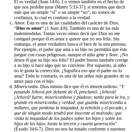
Él es verdad (Juan 14:6). Lo vemos también en el hecho de
que nos prohíbe jurar (Mateo 5:33-37); si tenemos que decir
más que un simple “sí” o un simple “no”, no somos de
confianza, lo cual es contraro a la verdad.
Amor.
Ésta es otra de las cualidades del carácter de Dios.
“
Dios es amor
” (1 Juan 4:8). También es una de las más
malentendidas. Tantas veces oímos decir que Dios no me
castigará porque él es amor y quiere que yo sea feliz. Sin
embargo, el amor verdadero busca el bien de la otra persona.
Por ejemplo, el padre que ama a su hijo no permitirá que éste
juegue con cosas peligrosas, aunque el niño grite y llore. ¿No
desea él que su hijo sea feliz? El padre bueno también corrige
a su hijo si hace algo que no conviene. Por supuesto, al niño
no le gusta la corrección. ¿Significa eso que el padre no lo
ama? Todo lo contrario, es una de las señas más grandes de su
amor para con el hijo.
Misericordia
. Dios mismo dice que él es misericordioso. “
Y
pasando Jehová por delante de él, proclamó: ¡Jehová!
¡Jehová! fuerte, misericordioso y piadoso; tardo para la ira, y
grande en misericordia y verdad; que guarda misericordia a
millares, que perdona la iniquidad, la rebelión y el pecado, y
que de ningún modo tendrá por inocente al malvado; que
visita la iniquidad de los padres sobre los hijos y sobre los
hijos de los hijos, hasta la tercera y cuarta generación
”
(Éxodo 34:6-7). Dios no nos ha tratado conforme a nuestras