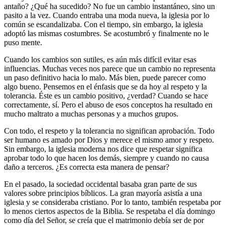
antaño? ¿Qué ha sucedido? No fue un cambio instantáneo, sino un
pasito a la vez. Cuando entraba una moda nueva, la iglesia por lo
común se escandalizaba. Con el tiempo, sin embargo, la iglesia
adoptó las mismas costumbres. Se acostumbró y finalmente no le
puso mente.
Cuando los cambios son sutiles, es aún más difícil evitar esas
influencias. Muchas veces nos parece que un cambio no representa
un paso definitivo hacia lo malo. Más bien, puede parecer como
algo bueno. Pensemos en el énfasis que se da hoy al respeto y la
tolerancia. Éste es un cambio positivo, ¿verdad? Cuando se hace
correctamente, sí. Pero el abuso de esos conceptos ha resultado en
mucho maltrato a muchas personas y a muchos grupos.
Con todo, el respeto y la tolerancia no significan aprobación. Todo
ser humano es amado por Dios y merece el mismo amor y respeto.
Sin embargo, la iglesia moderna nos dice que respetar significa
aprobar todo lo que hacen los demás, siempre y cuando no causa
daño a terceros. ¿Es correcta esta manera de pensar?
En el pasado, la sociedad occidental basaba gran parte de sus
valores sobre principios bíblicos. La gran mayoría asistía a una
iglesia y se consideraba cristiano. Por lo tanto, también respetaba por
lo menos ciertos aspectos de la Biblia. Se respetaba el día domingo
como día del Señor, se creía que el matrimonio debía ser de por