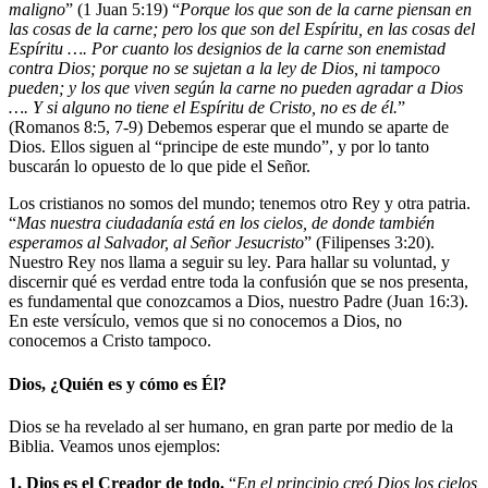
maligno
” (1 Juan 5:19) “
Porque los que son de la carne piensan en
las cosas de la carne; pero los que son del Espíritu, en las cosas del
Espíritu …. Por cuanto los designios de la carne son enemistad
contra Dios; porque no se sujetan a la ley de Dios, ni tampoco
pueden; y los que viven según la carne no pueden agradar a Dios
…. Y si alguno no tiene el Espíritu de Cristo, no es de él.
”
(Romanos 8:5, 7-9) Debemos esperar que el mundo se aparte de
Dios. Ellos siguen al “principe de este mundo”, y por lo tanto
buscarán lo opuesto de lo que pide el Señor.
Los cristianos no somos del mundo; tenemos otro Rey y otra patria.
“
Mas nuestra ciudadanía está en los cielos, de donde también
esperamos al Salvador, al Señor Jesucristo
” (Filipenses 3:20).
Nuestro Rey nos llama a seguir su ley. Para hallar su voluntad, y
discernir qué es verdad entre toda la confusión que se nos presenta,
es fundamental que conozcamos a Dios, nuestro Padre (Juan 16:3).
En este versículo, vemos que si no conocemos a Dios, no
conocemos a Cristo tampoco.
Dios, ¿Quién es y cómo es Él?
Dios se ha revelado al ser humano, en gran parte por medio de la
Biblia. Veamos unos ejemplos:
1. Dios es el Creador de todo.
“
En el principio creó Dios los cielos