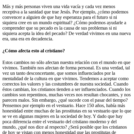
Más y más personas viven una vida vacía y cada vez menos
receptiva a la sanidad que trae Jesús. Por ejemplo, ¿cómo podemos
convencer a alguien de que hay esperanza para el futuro si ni
siquiera cree en un mundo espiritual? ¿Cómo podemos ayudarle a
comprender que su pecado es la causa de sus problemas si ni
siquiera acepta la idea del pecado? De verdad vivimos en una nueva
era, una era en decadencia.
¿Cómo afecta esto al cristiano?
Estos cambios no sólo afectan nuestra relación con el mundo en que
vivimos. También nos afectan de forma personal. Es una verdad, tal
vez un tanto desconcertante, que somos influenciados por la
mentalidad de la cultura en que vivimos. Tendemos a aceptar como
correctos los valores y las costumbres de nuestra sociedad. Cuando
éstos cambian, los cristianos tienden a ser influenciados. Cuando los
cambios son repentinos, muchas veces nos resultan chocantes, y nos
parecen malos. Sin embargo, ¿qué sucede con el pasar del tiempo?
Pensemos por ejemplo en el vestuario. Hace 150 años, había más
honestidad entre muchas de las prostitutas en su vestuario que lo que
se ve en algunas mujeres en la sociedad de hoy. Y dado que hay
poca diferencia entre el vestuario del cristiano moderno y del
mundo, ¿qué nos dice al respecto? ¿Será posible que los cristianos
de hoy se vistan con menos honestidad que las prostitutas de