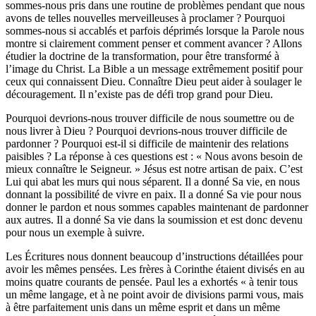
sommes-nous pris dans une routine de problèmes pendant que nous
avons de telles nouvelles merveilleuses à proclamer ? Pourquoi
sommes-nous si accablés et parfois déprimés lorsque la Parole nous
montre si clairement comment penser et comment avancer ? Allons
étudier la doctrine de la transformation, pour être transformé à
l’image du Christ. La Bible a un message extrêmement positif pour
ceux qui connaissent Dieu. Connaître Dieu peut aider à soulager le
découragement. Il n’existe pas de défi trop grand pour Dieu.
Pourquoi devrions-nous trouver difficile de nous soumettre ou de
nous livrer à Dieu ? Pourquoi devrions-nous trouver difficile de
pardonner ? Pourquoi est-il si difficile de maintenir des relations
paisibles ? La réponse à ces questions est : « Nous avons besoin de
mieux connaître le Seigneur. » Jésus est notre artisan de paix. C’est
Lui qui abat les murs qui nous séparent. Il a donné Sa vie, en nous
donnant la possibilité de vivre en paix. Il a donné Sa vie pour nous
donner le pardon et nous sommes capables maintenant de pardonner
aux autres. Il a donné Sa vie dans la soumission et est donc devenu
pour nous un exemple à suivre.
Les Écritures nous donnent beaucoup d’instructions détaillées pour
avoir les mêmes pensées. Les frères à Corinthe étaient divisés en au
moins quatre courants de pensée. Paul les a exhortés « à tenir tous
un même langage, et à ne point avoir de divisions parmi vous, mais
à être parfaitement unis dans un même esprit et dans un même