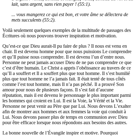
lait, sans argent, sans rien payer ! (55:1).
... vous mangerez ce qui est bon, et votre âme se délectera de
mets succulents (55:2).
Voilà seulement quelques exemples de la multitude de passages des
Écritures où nous pouvons trouver inspiration et motivation.
Qu’est-ce que Dieu aurait-Il pu faire de plus ? Il nous est venu en
chair. Il est devenu homme pour que nous puissions Le comprendre
et qu’Il puisse nous comprendre. Il est devenu l’un d’entre nous.
Personne ne peut jamais accuser Dieu de ne pas comprendre ce que
c’est d’être humain. Le Christ a appris l’obéissance au travers de ce
qu’Il a souffert et Il a souffert plus que tout homme. Il s’est humilié
plus que tout homme ne l’a jamais fait. Il était tenté de tous côtés
comme l’est tout homme, mais Il n’a pas péché. Il a prouvé Son
amour pour nous de plusieurs façons. Il s’est fait d’aucune
réputation, mais il est devenu le personnage le plus important parmi
les hommes qui croient en Lui. Il est la Voie, la Vérité et la Vie.
Personne ne peut venir au Père que par Lui. Nous devons L’exalter
afin de montrer aux hommes et aux femmes la voie qui conduit à
Lui. Nous devons passer plus de temps en communion avec Dieu
pour être efficace lorsque nous répondons aux besoins des autres.
La bonne nouvelle de l’Évangile inspire et motive. Pourquoi