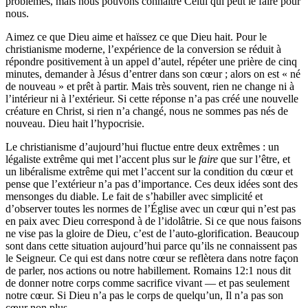
problèmes, mais nous pouvons connaître Celui qui peut le faire pour
nous.
Aimez ce que Dieu aime et haïssez ce que Dieu hait. Pour le
christianisme moderne, l’expérience de la conversion se réduit à
répondre positivement à un appel d’autel, répéter une prière de cinq
minutes, demander à Jésus d’entrer dans son cœur ; alors on est « né
de nouveau » et prêt à partir. Mais très souvent, rien ne change ni à
l’intérieur ni à l’extérieur. Si cette réponse n’a pas créé une nouvelle
créature en Christ, si rien n’a changé, nous ne sommes pas nés de
nouveau. Dieu hait l’hypocrisie.
Le christianisme d’aujourd’hui fluctue entre deux extrêmes : un
légaliste extrême qui met l’accent plus sur le
faire
que sur l’être, et
un libéralisme extrême qui met l’accent sur la condition du cœur et
pense que l’extérieur n’a pas d’importance. Ces deux idées sont des
mensonges du diable. Le fait de s’habiller avec simplicité et
d’observer toutes les normes de l’Église avec un cœur qui n’est pas
en paix avec Dieu correspond à de l’idolâtrie. Si ce que nous faisons
ne vise pas la gloire de Dieu, c’est de l’auto-glorification. Beaucoup
sont dans cette situation aujourd’hui parce qu’ils ne connaissent pas
le Seigneur. Ce qui est dans notre cœur se reflètera dans notre façon
de parler, nos actions ou notre habillement. Romains 12:1 nous dit
de donner notre corps comme sacrifice vivant — et pas seulement
notre cœur. Si Dieu n’a pas le corps de quelqu’un, Il n’a pas son
cœur non plus.