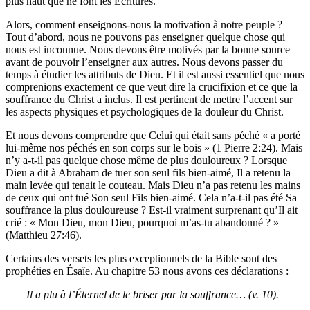
plus haut que ne font les Écritures.
Alors, comment enseignons-nous la motivation à notre peuple ?
Tout d’abord, nous ne pouvons pas enseigner quelque chose qui
nous est inconnue. Nous devons être motivés par la bonne source
avant de pouvoir l’enseigner aux autres. Nous devons passer du
temps à étudier les attributs de Dieu. Et il est aussi essentiel que nous
comprenions exactement ce que veut dire la crucifixion et ce que la
souffrance du Christ a inclus. Il est pertinent de mettre l’accent sur
les aspects physiques et psychologiques de la douleur du Christ.
Et nous devons comprendre que Celui qui était sans péché « a porté
lui-même nos péchés en son corps sur le bois » (1 Pierre 2:24). Mais
n’y a-t-il pas quelque chose même de plus douloureux ? Lorsque
Dieu a dit à Abraham de tuer son seul fils bien-aimé, Il a retenu la
main levée qui tenait le couteau. Mais Dieu n’a pas retenu les mains
de ceux qui ont tué Son seul Fils bien-aimé. Cela n’a-t-il pas été Sa
souffrance la plus douloureuse ? Est-il vraiment surprenant qu’Il ait
crié : « Mon Dieu, mon Dieu, pourquoi m’as-tu abandonné ? »
(Matthieu 27:46).
Certains des versets les plus exceptionnels de la Bible sont des
prophéties en Ésaïe. Au chapitre 53 nous avons ces déclarations :
Il a plu à l’Éternel de le briser par la souffrance… (v. 10).