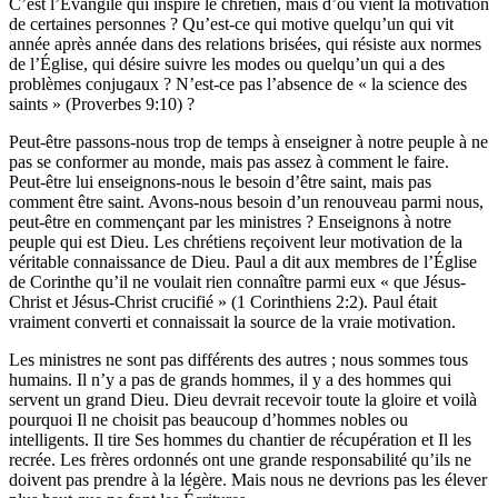
C’est l’Évangile qui inspire le chrétien, mais d’où vient la motivation
de certaines personnes ? Qu’est-ce qui motive quelqu’un qui vit
année après année dans des relations brisées, qui résiste aux normes
de l’Église, qui désire suivre les modes ou quelqu’un qui a des
problèmes conjugaux ? N’est-ce pas l’absence de « la science des
saints » (Proverbes 9:10) ?
Peut-être passons-nous trop de temps à enseigner à notre peuple à ne
pas se conformer au monde, mais pas assez à comment le faire.
Peut-être lui enseignons-nous le besoin d’être saint, mais pas
comment être saint. Avons-nous besoin d’un renouveau parmi nous,
peut-être en commençant par les ministres ? Enseignons à notre
peuple qui est Dieu. Les chrétiens reçoivent leur motivation de la
véritable connaissance de Dieu. Paul a dit aux membres de l’Église
de Corinthe qu’il ne voulait rien connaître parmi eux « que Jésus-
Christ et Jésus-Christ crucifié » (1 Corinthiens 2:2). Paul était
vraiment converti et connaissait la source de la vraie motivation.
Les ministres ne sont pas différents des autres ; nous sommes tous
humains. Il n’y a pas de grands hommes, il y a des hommes qui
servent un grand Dieu. Dieu devrait recevoir toute la gloire et voilà
pourquoi Il ne choisit pas beaucoup d’hommes nobles ou
intelligents. Il tire Ses hommes du chantier de récupération et Il les
recrée. Les frères ordonnés ont une grande responsabilité qu’ils ne
doivent pas prendre à la légère. Mais nous ne devrions pas les élever