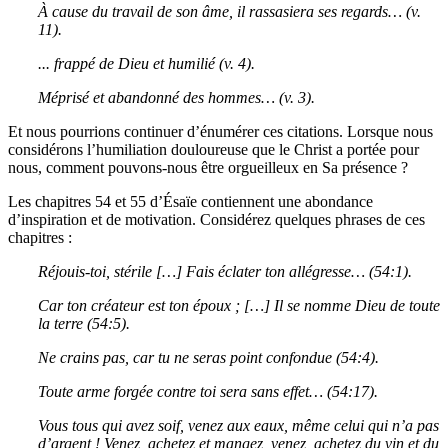
À cause du travail de son âme, il rassasiera ses regards… (v.
11).
... frappé de Dieu et humilié (v. 4).
Méprisé et abandonné des hommes… (v. 3).
Et nous pourrions continuer d’énumérer ces citations. Lorsque nous
considérons l’humiliation douloureuse que le Christ a portée pour
nous, comment pouvons-nous être orgueilleux en Sa présence ?
Les chapitres 54 et 55 d’Ésaïe contiennent une abondance
d’inspiration et de motivation. Considérez quelques phrases de ces
chapitres :
Réjouis-toi, stérile […] Fais éclater ton allégresse… (54:1).
Car ton créateur est ton époux ; […] Il se nomme Dieu de toute
la terre (54:5).
Ne crains pas, car tu ne seras point confondue (54:4).
Toute arme forgée contre toi sera sans effet… (54:17).
Vous tous qui avez soif, venez aux eaux, même celui qui n’a pas
d’argent ! Venez, achetez et mangez, venez, achetez du vin et du