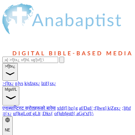
>f]tx¿
>f]tx¿
n]vs
k|sfzgx¿
lzif{sx¿
hfgsf/L
एनाब्याप्टिस्ट स्रोतहरूको बारेमा
xfd|f] bz{g
af/Daf/ ;f]lwg] k|Zgx¿
;]jfsf
;t{x¿
uf]kgLotf gLlt
;Dks{
of]ubfgstf{ aGg'xf];\
NE