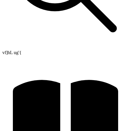
vf]hL ug'{