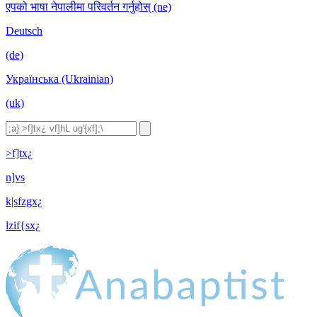
एपको भाषा नेपालीमा परिवर्तन गर्नुहोस् (ne)
Deutsch
(de)
Українська (Ukrainian)
(uk)
>f]tx¿
n]vs
k|sfzgx¿
lzif{sx¿