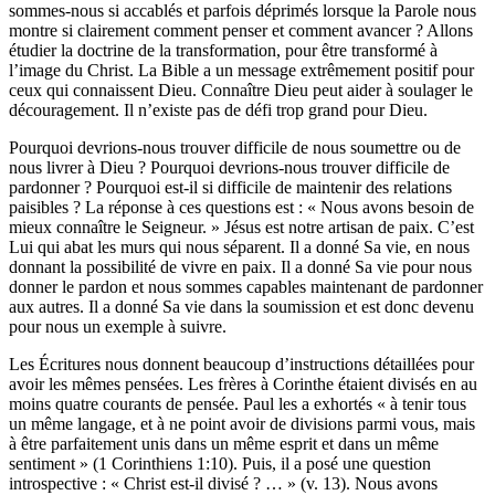
sommes-nous si accablés et parfois déprimés lorsque la Parole nous
montre si clairement comment penser et comment avancer ? Allons
étudier la doctrine de la transformation, pour être transformé à
l’image du Christ. La Bible a un message extrêmement positif pour
ceux qui connaissent Dieu. Connaître Dieu peut aider à soulager le
découragement. Il n’existe pas de défi trop grand pour Dieu.
Pourquoi devrions-nous trouver difficile de nous soumettre ou de
nous livrer à Dieu ? Pourquoi devrions-nous trouver difficile de
pardonner ? Pourquoi est-il si difficile de maintenir des relations
paisibles ? La réponse à ces questions est : « Nous avons besoin de
mieux connaître le Seigneur. » Jésus est notre artisan de paix. C’est
Lui qui abat les murs qui nous séparent. Il a donné Sa vie, en nous
donnant la possibilité de vivre en paix. Il a donné Sa vie pour nous
donner le pardon et nous sommes capables maintenant de pardonner
aux autres. Il a donné Sa vie dans la soumission et est donc devenu
pour nous un exemple à suivre.
Les Écritures nous donnent beaucoup d’instructions détaillées pour
avoir les mêmes pensées. Les frères à Corinthe étaient divisés en au
moins quatre courants de pensée. Paul les a exhortés « à tenir tous
un même langage, et à ne point avoir de divisions parmi vous, mais
à être parfaitement unis dans un même esprit et dans un même
sentiment » (1 Corinthiens 1:10). Puis, il a posé une question
introspective : « Christ est-il divisé ? … » (v. 13). Nous avons