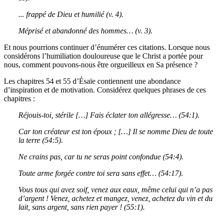
... frappé de Dieu et humilié (v. 4).
Méprisé et abandonné des hommes… (v. 3).
Et nous pourrions continuer d’énumérer ces citations. Lorsque nous
considérons l’humiliation douloureuse que le Christ a portée pour
nous, comment pouvons-nous être orgueilleux en Sa présence ?
Les chapitres 54 et 55 d’Ésaïe contiennent une abondance
d’inspiration et de motivation. Considérez quelques phrases de ces
chapitres :
Réjouis-toi, stérile […] Fais éclater ton allégresse… (54:1).
Car ton créateur est ton époux ; […] Il se nomme Dieu de toute
la terre (54:5).
Ne crains pas, car tu ne seras point confondue (54:4).
Toute arme forgée contre toi sera sans effet… (54:17).
Vous tous qui avez soif, venez aux eaux, même celui qui n’a pas
d’argent ! Venez, achetez et mangez, venez, achetez du vin et du
lait, sans argent, sans rien payer ! (55:1).