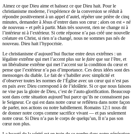
Aimez ce que Dieu aime et haïssez ce que Dieu hait. Pour le
christianisme moderne, l’expérience de la conversion se réduit à
répondre positivement à un appel d’autel, répéter une prière de cinq
minutes, demander à Jésus d’entrer dans son cœur ; alors on est « né
de nouveau » et prêt à partir. Mais très souvent, rien ne change ni à
l’intérieur ni à l’extérieur. Si cette réponse n’a pas créé une nouvelle
créature en Christ, si rien n’a changé, nous ne sommes pas nés de
nouveau. Dieu hait l’hypocrisie.
Le christianisme d’aujourd’hui fluctue entre deux extrêmes : un
légaliste extrême qui met l’accent plus sur le
faire
que sur l’être, et
un libéralisme extrême qui met l’accent sur la condition du cœur et
pense que l’extérieur n’a pas d’importance. Ces deux idées sont des
mensonges du diable. Le fait de s’habiller avec simplicité et
d’observer toutes les normes de l’Église avec un cœur qui n’est pas
en paix avec Dieu correspond à de l’idolâtrie. Si ce que nous faisons
ne vise pas la gloire de Dieu, c’est de l’auto-glorification. Beaucoup
sont dans cette situation aujourd’hui parce qu’ils ne connaissent pas
le Seigneur. Ce qui est dans notre cœur se reflètera dans notre façon
de parler, nos actions ou notre habillement. Romains 12:1 nous dit
de donner notre corps comme sacrifice vivant — et pas seulement
notre cœur. Si Dieu n’a pas le corps de quelqu’un, Il n’a pas son
cœur non plus.
La beauté de la vérité est en train de se perdre dans notre génération