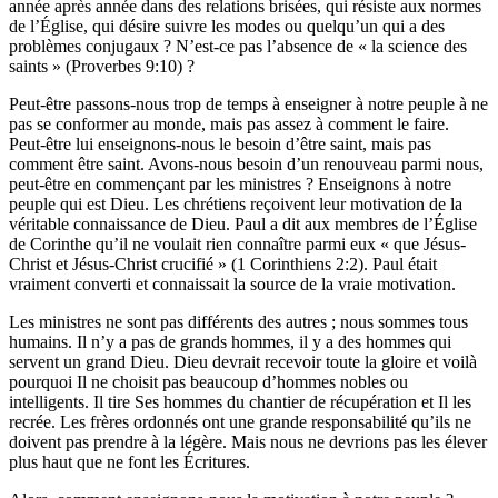
année après année dans des relations brisées, qui résiste aux normes
de l’Église, qui désire suivre les modes ou quelqu’un qui a des
problèmes conjugaux ? N’est-ce pas l’absence de « la science des
saints » (Proverbes 9:10) ?
Peut-être passons-nous trop de temps à enseigner à notre peuple à ne
pas se conformer au monde, mais pas assez à comment le faire.
Peut-être lui enseignons-nous le besoin d’être saint, mais pas
comment être saint. Avons-nous besoin d’un renouveau parmi nous,
peut-être en commençant par les ministres ? Enseignons à notre
peuple qui est Dieu. Les chrétiens reçoivent leur motivation de la
véritable connaissance de Dieu. Paul a dit aux membres de l’Église
de Corinthe qu’il ne voulait rien connaître parmi eux « que Jésus-
Christ et Jésus-Christ crucifié » (1 Corinthiens 2:2). Paul était
vraiment converti et connaissait la source de la vraie motivation.
Les ministres ne sont pas différents des autres ; nous sommes tous
humains. Il n’y a pas de grands hommes, il y a des hommes qui
servent un grand Dieu. Dieu devrait recevoir toute la gloire et voilà
pourquoi Il ne choisit pas beaucoup d’hommes nobles ou
intelligents. Il tire Ses hommes du chantier de récupération et Il les
recrée. Les frères ordonnés ont une grande responsabilité qu’ils ne
doivent pas prendre à la légère. Mais nous ne devrions pas les élever
plus haut que ne font les Écritures.