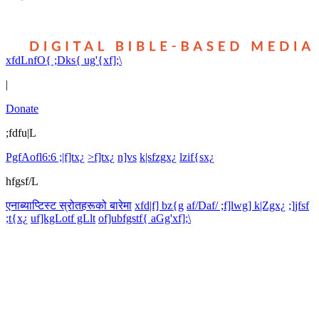
xfdLnfO{ ;Dks{ ug'{xf];\
|
Donate
;fdfu|L
PgfAofl6:6 ;|f]tx¿
>f]tx¿
n]vs
k|sfzgx¿
lzif{sx¿
hfgsf/L
एनाब्याप्टिस्ट स्रोतहरूको बारेमा
xfd|f] bz{g
af/Daf/ ;f]lwg] k|Zgx¿
;]jfsf
;t{x¿
uf]kgLotf gLlt
of]ubfgstf{ aGg'xf];\