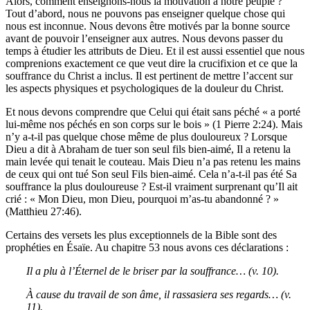
Alors, comment enseignons-nous la motivation à notre peuple ?
Tout d’abord, nous ne pouvons pas enseigner quelque chose qui
nous est inconnue. Nous devons être motivés par la bonne source
avant de pouvoir l’enseigner aux autres. Nous devons passer du
temps à étudier les attributs de Dieu. Et il est aussi essentiel que nous
comprenions exactement ce que veut dire la crucifixion et ce que la
souffrance du Christ a inclus. Il est pertinent de mettre l’accent sur
les aspects physiques et psychologiques de la douleur du Christ.
Et nous devons comprendre que Celui qui était sans péché « a porté
lui-même nos péchés en son corps sur le bois » (1 Pierre 2:24). Mais
n’y a-t-il pas quelque chose même de plus douloureux ? Lorsque
Dieu a dit à Abraham de tuer son seul fils bien-aimé, Il a retenu la
main levée qui tenait le couteau. Mais Dieu n’a pas retenu les mains
de ceux qui ont tué Son seul Fils bien-aimé. Cela n’a-t-il pas été Sa
souffrance la plus douloureuse ? Est-il vraiment surprenant qu’Il ait
crié : « Mon Dieu, mon Dieu, pourquoi m’as-tu abandonné ? »
(Matthieu 27:46).
Certains des versets les plus exceptionnels de la Bible sont des
prophéties en Ésaïe. Au chapitre 53 nous avons ces déclarations :
Il a plu à l’Éternel de le briser par la souffrance… (v. 10).
À cause du travail de son âme, il rassasiera ses regards… (v.
11).