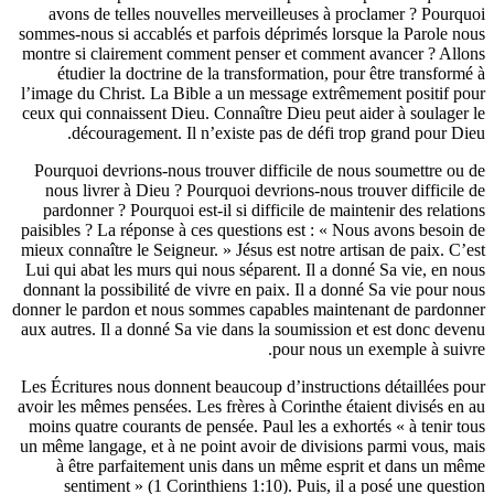
avons de telles nouvelles merveilleuse
sommes-nous si accablés et parfois déprimé
montre si clairement comment penser et c
étudier la doctrine de la transformati
l’image du Christ. La Bible a un message 
ceux qui connaissent Dieu. Connaître Dieu 
découragement. Il n’existe pas de d
Pourquoi devrions-nous trouver difficile
nous livrer à Dieu ? Pourquoi devrions-
pardonner ? Pourquoi est-il si difficile 
paisibles ? La réponse à ces questions est
mieux connaître le Seigneur. » Jésus est not
Lui qui abat les murs qui nous séparent. I
donnant la possibilité de vivre en paix. Il
donner le pardon et nous sommes capables 
aux autres. Il a donné Sa vie dans la soum
pour n
Les Écritures nous donnent beaucoup d’inst
avoir les mêmes pensées. Les frères à Corin
moins quatre courants de pensée. Paul les 
un même langage, et à ne point avoir de di
à être parfaitement unis dans un mêm
sentiment » (1 Corinthiens 1:10). Pui