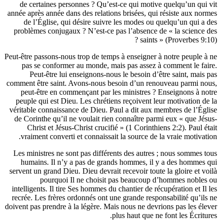
de certaines personnes ? Qu’est-ce qui 
année après année dans des relations brisée
de l’Église, qui désire suivre les mod
problèmes conjugaux ? N’est-ce pas l’abs
Peut-être passons-nous trop de temps à ensei
pas se conformer au monde, mais pas a
Peut-être lui enseignons-nous le beso
comment être saint. Avons-nous besoin d’u
peut-être en commençant par les minist
peuple qui est Dieu. Les chrétiens reçoiv
véritable connaissance de Dieu. Paul a dit
de Corinthe qu’il ne voulait rien connaît
Christ et Jésus-Christ crucifié » (1 Co
vraiment converti et connaissait la sour
Les ministres ne sont pas différents des 
humains. Il n’y a pas de grands homme
servent un grand Dieu. Dieu devrait recevoir
pourquoi Il ne choisit pas beau
intelligents. Il tire Ses hommes du chantier
recrée. Les frères ordonnés ont une grande
doivent pas prendre à la légère. Mais nous n
plus haut 