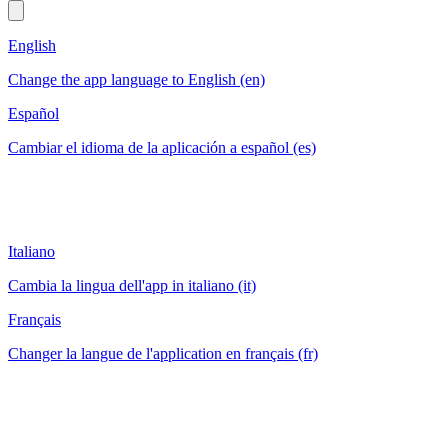
English
Change the app language to English (en)
Español
Cambiar el idioma de la aplicación a español (es)
Italiano
Cambia la lingua dell'app in italiano (it)
Français
Changer la langue de l'application en français (fr)