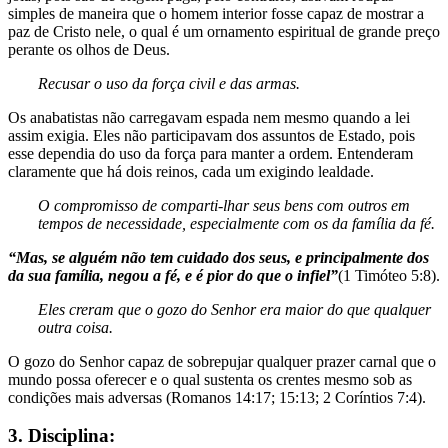
simples de maneira que o homem interior fosse capaz de mostrar a
paz de Cristo nele, o qual é um ornamento espiritual de grande preço
perante os olhos de Deus.
Recusar o uso da força civil e das armas.
Os anabatistas não carregavam espada nem mesmo quando a lei
assim exigia. Eles não participavam dos assuntos de Estado, pois
esse dependia do uso da força para manter a ordem. Entenderam
claramente que há dois reinos, cada um exigindo lealdade.
O compromisso de comparti-lhar seus bens com outros em
tempos de necessidade, especialmente
com os da família da fé.
“Mas, se alguém não tem cuidado
dos seus, e principalmente dos
da sua
família, negou a fé, e é pior do que o
infiel”
(1 Timóteo 5:8).
Eles creram que o gozo do Senhor
era maior do que qualquer
outra
coisa.
O gozo do Senhor capaz de sobrepujar qualquer prazer carnal que o
mundo possa oferecer e o qual sustenta os crentes mesmo sob as
condições mais adversas (Romanos 14:17; 15:13; 2 Coríntios 7:4).
3. Disciplina: