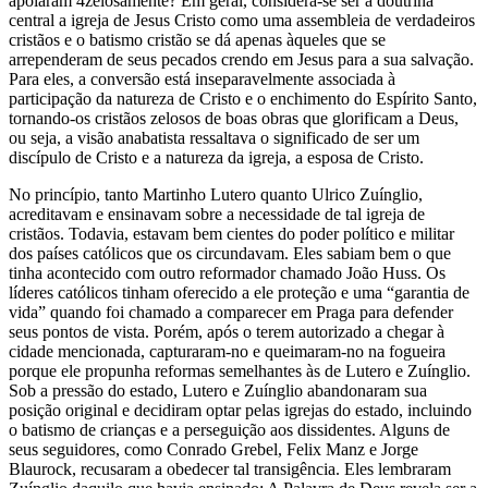
apoiaram 4zelosamente? Em geral, considera-se ser a doutrina
central a igreja de Jesus Cristo como uma assembleia de verdadeiros
cristãos e o batismo cristão se dá apenas àqueles que se
arrependeram de seus pecados crendo em Jesus para a sua salvação.
Para eles, a conversão está inseparavelmente associada à
participação da natureza de Cristo e o enchimento do Espírito Santo,
tornando-os cristãos zelosos de boas obras que glorificam a Deus,
ou seja, a visão anabatista ressaltava o significado de ser um
discípulo de Cristo e a natureza da igreja, a esposa de Cristo.
No princípio, tanto Martinho Lutero quanto Ulrico Zuínglio,
acreditavam e ensinavam sobre a necessidade de tal igreja de
cristãos. Todavia, estavam bem cientes do poder político e militar
dos países católicos que os circundavam. Eles sabiam bem o que
tinha acontecido com outro reformador chamado João Huss. Os
líderes católicos tinham oferecido a ele proteção e uma “garantia de
vida” quando foi chamado a comparecer em Praga para defender
seus pontos de vista. Porém, após o terem autorizado a chegar à
cidade mencionada, capturaram-no e queimaram-no na fogueira
porque ele propunha reformas semelhantes às de Lutero e Zuínglio.
Sob a pressão do estado, Lutero e Zuínglio abandonaram sua
posição original e decidiram optar pelas igrejas do estado, incluindo
o batismo de crianças e a perseguição aos dissidentes. Alguns de
seus seguidores, como Conrado Grebel, Felix Manz e Jorge
Blaurock, recusaram a obedecer tal transigência. Eles lembraram