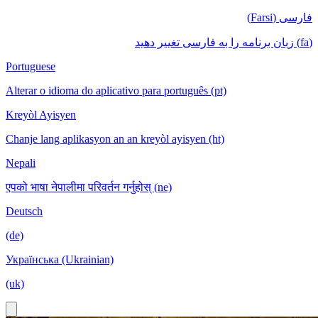
فارسی (Farsi)
(fa) زبان برنامه را به فارسی تغییر دهید
Portuguese
Alterar o idioma do aplicativo para português (pt)
Kreyòl Ayisyen
Chanje lang aplikasyon an an kreyòl ayisyen (ht)
Nepali
एपको भाषा नेपालीमा परिवर्तन गर्नुहोस् (ne)
Deutsch
(de)
Українська (Ukrainian)
(uk)