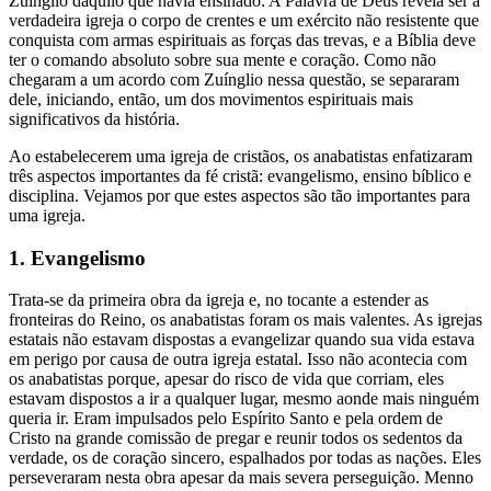
Zuínglio daquilo que havia ensinado: A Palavra de Deus revela ser a
verdadeira igreja o corpo de crentes e um exército não resistente que
conquista com armas espirituais as forças das trevas, e a Bíblia deve
ter o comando absoluto sobre sua mente e coração. Como não
chegaram a um acordo com Zuínglio nessa questão, se separaram
dele, iniciando, então, um dos movimentos espirituais mais
significativos da história.
Ao estabelecerem uma igreja de cristãos, os anabatistas enfatizaram
três aspectos importantes da fé cristã: evangelismo, ensino bíblico e
disciplina. Vejamos por que estes aspectos são tão importantes para
uma igreja.
1. Evangelismo
Trata-se da primeira obra da igreja e, no tocante a estender as
fronteiras do Reino, os anabatistas foram os mais valentes. As igrejas
estatais não estavam dispostas a evangelizar quando sua vida estava
em perigo por causa de outra igreja estatal. Isso não acontecia com
os anabatistas porque, apesar do risco de vida que corriam, eles
estavam dispostos a ir a qualquer lugar, mesmo aonde mais ninguém
queria ir. Eram impulsados pelo Espírito Santo e pela ordem de
Cristo na grande comissão de pregar e reunir todos os sedentos da
verdade, os de coração sincero, espalhados por todas as nações. Eles
perseveraram nesta obra apesar da mais severa perseguição. Menno