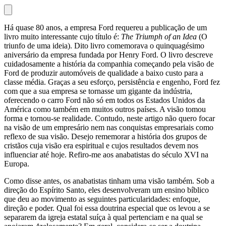
Há quase 80 anos, a empresa Ford requereu a publicação de um
livro muito interessante cujo título é:
The Triumph of an Idea
(O
triunfo de uma ideia). Dito livro comemorava o quinquagésimo
aniversário da empresa fundada por Henry Ford. O livro descreve
cuidadosamente a história da companhia começando pela visão de
Ford de produzir automóveis de qualidade a baixo custo para a
classe média. Graças a seu esforço, persistência e engenho, Ford fez
com que a sua empresa se tornasse um gigante da indústria,
oferecendo o carro Ford não só em todos os Estados Unidos da
América como também em muitos outros países. A visão tomou
forma e tornou-se realidade. Contudo, neste artigo não quero focar
na visão de um empresário nem nas conquistas empresariais como
reflexo de sua visão. Desejo rememorar a história dos grupos de
cristãos cuja visão era espiritual e cujos resultados devem nos
influenciar até hoje. Refiro-me aos anabatistas do século XVI na
Europa.
Como disse antes, os anabatistas tinham uma visão também. Sob a
direção do Espírito Santo, eles desenvolveram um ensino bíblico
que deu ao movimento as seguintes particularidades: enfoque,
direção e poder. Qual foi essa doutrina especial que os levou a se
separarem da igreja estatal suíça à qual pertenciam e na qual se