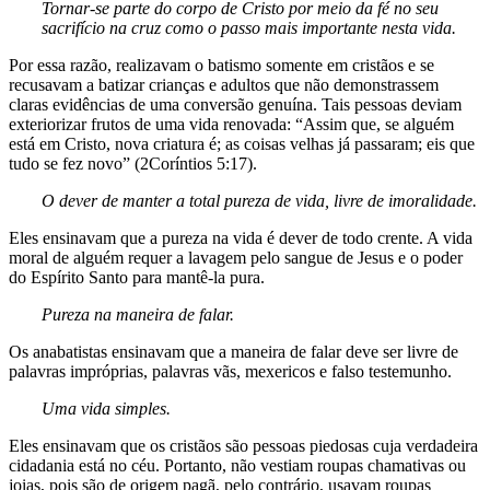
Tornar-se parte do corpo de Cristo
por meio da fé no seu
sacrifício na
cruz como o passo mais importante
nesta vida.
Por essa razão, realizavam o batismo somente em cristãos e se
recusavam a batizar crianças e adultos que não demonstrassem
claras evidências de uma conversão genuína. Tais pessoas deviam
exteriorizar frutos de uma vida renovada: “Assim que, se alguém
está em Cristo, nova criatura é; as coisas velhas já passaram; eis que
tudo se fez novo” (2Coríntios 5:17).
O dever de manter a total pureza
de vida, livre de imoralidade.
Eles ensinavam que a pureza na vida é dever de todo crente. A vida
moral de alguém requer a lavagem pelo sangue de Jesus e o poder
do Espírito Santo para mantê-la pura.
Pureza na maneira de falar.
Os anabatistas ensinavam que a maneira de falar deve ser livre de
palavras impróprias, palavras vãs, mexericos e falso testemunho.
Uma vida simples.
Eles ensinavam que os cristãos são pessoas piedosas cuja verdadeira
cidadania está no céu. Portanto, não vestiam roupas chamativas ou
joias, pois são de origem pagã, pelo contrário, usavam roupas