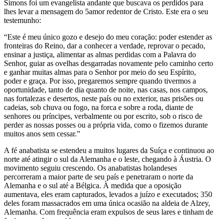
Simons foi um evangelista andante que buscava os perdidos para
lhes levar a mensagem do 5amor redentor de Cristo. Este era o seu
testemunho:
“Este é meu único gozo e desejo do meu coração: poder estender as
fronteiras do Reino, dar a conhecer a verdade, reprovar o pecado,
ensinar a justiça, alimentar as almas perdidas com a Palavra do
Senhor, guiar as ovelhas desgarradas novamente pelo caminho certo
e ganhar muitas almas para o Senhor por meio do seu Espírito,
poder e graça. Por isso, pregaremos sempre quando tivermos a
oportunidade, tanto de dia quanto de noite, nas casas, nos campos,
nas fortalezas e desertos, neste país ou no exterior, nas prisões ou
cadeias, sob chuva ou fogo, na forca e sobre a roda, diante de
senhores ou príncipes, verbalmente ou por escrito, sob o risco de
perder as nossas posses ou a própria vida, como o fizemos durante
muitos anos sem cessar.”
A fé anabatista se estendeu a muitos lugares da Suíça e continuou ao
norte até atingir o sul da Alemanha e o leste, chegando à Áustria. O
movimento seguiu crescendo. Os anabatistas holandeses
percorreram a maior parte de seu país e penetraram o norte da
Alemanha e o sul até a Bélgica. À medida que a oposição
aumentava, eles eram capturados, levados a juízo e executados; 350
deles foram massacrados em uma única ocasião na aldeia de Alzey,
Alemanha. Com frequência eram expulsos de seus lares e tinham de