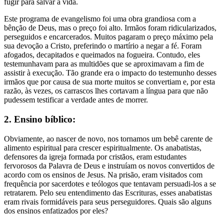
fugir para salvar a vida.
Este programa de evangelismo foi uma obra grandiosa com a
bênção de Deus, mas o preço foi alto. Irmãos foram ridicularizados,
perseguidos e encarcerados. Muitos pagaram o preço máximo pela
sua devoção a Cristo, preferindo o martírio a negar a fé. Foram
afogados, decapitados e queimados na fogueira. Contudo, eles
testemunhavam para as multidões que se aproximavam a fim de
assistir à execução. Tão grande era o impacto do testemunho desses
irmãos que por causa de sua morte muitos se convertiam e, por esta
razão, às vezes, os carrascos lhes cortavam a língua para que não
pudessem testificar a verdade antes de morrer.
2. Ensino bíblico:
Obviamente, ao nascer de novo, nos tornamos um bebê carente de
alimento espiritual para crescer espiritualmente. Os anabatistas,
defensores da igreja formada por cristãos, eram estudantes
fervorosos da Palavra de Deus e instruíam os novos convertidos de
acordo com os ensinos de Jesus. Na prisão, eram visitados com
frequência por sacerdotes e teólogos que tentavam persuadi-los a se
retratarem. Pelo seu entendimento das Escrituras, esses anabatistas
eram rivais formidáveis para seus perseguidores. Quais são alguns
dos ensinos enfatizados por eles?