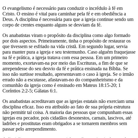
O evangelismo é necessário para conduzir o incrédulo à fé em
Cristo. O ensino é vital para caminhar pela fé e em obediência a
Deus. A disciplina é necessária para que a igreja continue sendo um
corpo de crentes enquanto alguns se desviam da fé.
Os anabatistas viram o propósito da disciplina como algo formado
por dois aspectos. Primeiramente, tinha o propósito de restaurar os
que tivessem se esfriado na vida cristã. Em segundo lugar, servia
para manter pura a igreja e seu testemunho. Caso alguém fraquejasse
na fé e prática, a igreja tratava com essa pessoa. Em um primeiro
momento, exortavam-na por meio das Escrituras, a fim de que se
arrependesse do seu desvio da fé e prática ensinada na Bíblia. Se
isso não surtisse resultado, apresentavam o caso à igreja. Se o irmão
errado não a escutasse, afastavam-no do companheirismo e da
comunhão da igreja como é ensinado em Mateus 18:15-20; 1
Coríntios 2:2-5; Gálatas 6:1.
Os anabatistas acreditavam que as igrejas estatais não exerciam uma
disciplina eficaz. Isso era atribuído ao fato de sua própria estrutura
não permitir tal coisa. A maioria das pessoas que compunham essas
igrejas era pecador, pois cidadãos desonestos, carnais, lascivos, até
ladrões e prostitutas eram obrigados a se tornarem membros sem
passar pelo arrependimento.