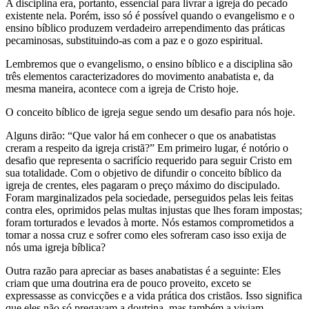
A disciplina era, portanto, essencial para livrar a igreja do pecado
existente nela. Porém, isso só é possível quando o evangelismo e o
ensino bíblico produzem verdadeiro arrependimento das práticas
pecaminosas, substituindo-as com a paz e o gozo espiritual.
Lembremos que o evangelismo, o ensino bíblico e a disciplina são
três elementos caracterizadores do movimento anabatista e, da
mesma maneira, acontece com a igreja de Cristo hoje.
O conceito bíblico de igreja segue sendo um desafio para nós hoje.
Alguns dirão: “Que valor há em conhecer o que os anabatistas
creram a respeito da igreja cristã?” Em primeiro lugar, é notório o
desafio que representa o sacrifício requerido para seguir Cristo em
sua totalidade. Com o objetivo de difundir o conceito bíblico da
igreja de crentes, eles pagaram o preço máximo do discipulado.
Foram marginalizados pela sociedade, perseguidos pelas leis feitas
contra eles, oprimidos pelas multas injustas que lhes foram impostas;
foram torturados e levados à morte. Nós estamos comprometidos a
tomar a nossa cruz e sofrer como eles sofreram caso isso exija de
nós uma igreja bíblica?
Outra razão para apreciar as bases anabatistas é a seguinte: Eles
criam que uma doutrina era de pouco proveito, exceto se
expressasse as convicções e a vida prática dos cristãos. Isso significa
que eles não só pregavam a doutrina, mas também a viviam.