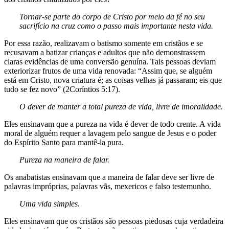
Tornar-se parte do corpo de Cristo
por meio da fé no seu
sacrifício na
cruz como o passo mais importante
nesta vida.
Por essa razão, realizavam o batismo somente em cristãos e se
recusavam a batizar crianças e adultos que não demonstrassem
claras evidências de uma conversão genuína. Tais pessoas deviam
exteriorizar frutos de uma vida renovada: “Assim que, se alguém
está em Cristo, nova criatura é; as coisas velhas já passaram; eis que
tudo se fez novo” (2Coríntios 5:17).
O dever de manter a total pureza
de vida, livre de imoralidade.
Eles ensinavam que a pureza na vida é dever de todo crente. A vida
moral de alguém requer a lavagem pelo sangue de Jesus e o poder
do Espírito Santo para mantê-la pura.
Pureza na maneira de falar.
Os anabatistas ensinavam que a maneira de falar deve ser livre de
palavras impróprias, palavras vãs, mexericos e falso testemunho.
Uma vida simples.
Eles ensinavam que os cristãos são pessoas piedosas cuja verdadeira