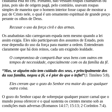
cidadania está no céu. Portanto, não vestiam roupas chamativas ou
joias, pois são de origem pagã, pelo contrário, usavam roupas
simples de maneira que o homem interior fosse capaz de mostrar a
paz de Cristo nele, o qual é um ornamento espiritual de grande preço
perante os olhos de Deus.
Recusar o uso da força civil e das armas.
Os anabatistas não carregavam espada nem mesmo quando a lei
assim exigia. Eles não participavam dos assuntos de Estado, pois
esse dependia do uso da força para manter a ordem. Entenderam
claramente que há dois reinos, cada um exigindo lealdade.
O compromisso de comparti-lhar seus bens com outros em
tempos de necessidade, especialmente
com os da família da fé.
“Mas, se alguém não tem cuidado
dos seus, e principalmente dos
da sua
família, negou a fé, e é pior do que o
infiel”
(1 Timóteo 5:8).
Eles creram que o gozo do Senhor
era maior do que qualquer
outra
coisa.
O gozo do Senhor capaz de sobrepujar qualquer prazer carnal que o
mundo possa oferecer e o qual sustenta os crentes mesmo sob as
condições mais adversas (Romanos 14:17; 15:13; 2 Coríntios 7:4).