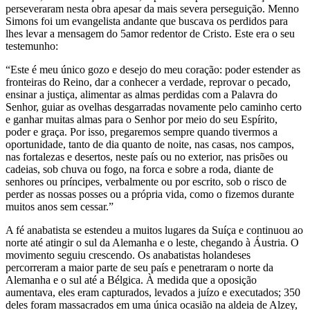
perseveraram nesta obra apesar da mais severa perseguição. Menno
Simons foi um evangelista andante que buscava os perdidos para
lhes levar a mensagem do 5amor redentor de Cristo. Este era o seu
testemunho:
“Este é meu único gozo e desejo do meu coração: poder estender as
fronteiras do Reino, dar a conhecer a verdade, reprovar o pecado,
ensinar a justiça, alimentar as almas perdidas com a Palavra do
Senhor, guiar as ovelhas desgarradas novamente pelo caminho certo
e ganhar muitas almas para o Senhor por meio do seu Espírito,
poder e graça. Por isso, pregaremos sempre quando tivermos a
oportunidade, tanto de dia quanto de noite, nas casas, nos campos,
nas fortalezas e desertos, neste país ou no exterior, nas prisões ou
cadeias, sob chuva ou fogo, na forca e sobre a roda, diante de
senhores ou príncipes, verbalmente ou por escrito, sob o risco de
perder as nossas posses ou a própria vida, como o fizemos durante
muitos anos sem cessar.”
A fé anabatista se estendeu a muitos lugares da Suíça e continuou ao
norte até atingir o sul da Alemanha e o leste, chegando à Áustria. O
movimento seguiu crescendo. Os anabatistas holandeses
percorreram a maior parte de seu país e penetraram o norte da
Alemanha e o sul até a Bélgica. À medida que a oposição
aumentava, eles eram capturados, levados a juízo e executados; 350
deles foram massacrados em uma única ocasião na aldeia de Alzey,