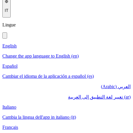
IT
Lingue
English
Change the app language to English (en)
Español
Cambiar el idioma de la aplicación a español (es)
العربي (Arabic)
(ar) تغيير لغة التطبيق إلى العربية
Italiano
Cambia la lingua dell'app in italiano (it)
Français