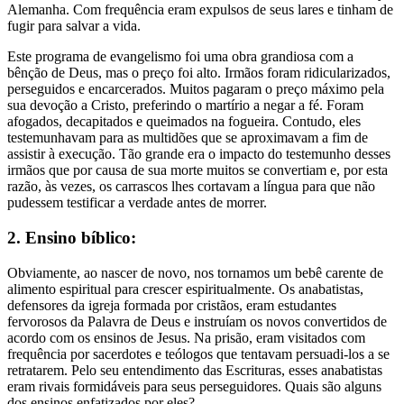
Alemanha. Com frequência eram expulsos de seus lares e tinham de
fugir para salvar a vida.
Este programa de evangelismo foi uma obra grandiosa com a
bênção de Deus, mas o preço foi alto. Irmãos foram ridicularizados,
perseguidos e encarcerados. Muitos pagaram o preço máximo pela
sua devoção a Cristo, preferindo o martírio a negar a fé. Foram
afogados, decapitados e queimados na fogueira. Contudo, eles
testemunhavam para as multidões que se aproximavam a fim de
assistir à execução. Tão grande era o impacto do testemunho desses
irmãos que por causa de sua morte muitos se convertiam e, por esta
razão, às vezes, os carrascos lhes cortavam a língua para que não
pudessem testificar a verdade antes de morrer.
2. Ensino bíblico:
Obviamente, ao nascer de novo, nos tornamos um bebê carente de
alimento espiritual para crescer espiritualmente. Os anabatistas,
defensores da igreja formada por cristãos, eram estudantes
fervorosos da Palavra de Deus e instruíam os novos convertidos de
acordo com os ensinos de Jesus. Na prisão, eram visitados com
frequência por sacerdotes e teólogos que tentavam persuadi-los a se
retratarem. Pelo seu entendimento das Escrituras, esses anabatistas
eram rivais formidáveis para seus perseguidores. Quais são alguns
dos ensinos enfatizados por eles?