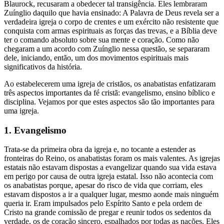
Blaurock, recusaram a obedecer tal transigência. Eles lembraram
Zuínglio daquilo que havia ensinado: A Palavra de Deus revela ser a
verdadeira igreja o corpo de crentes e um exército não resistente que
conquista com armas espirituais as forças das trevas, e a Bíblia deve
ter o comando absoluto sobre sua mente e coração. Como não
chegaram a um acordo com Zuínglio nessa questão, se separaram
dele, iniciando, então, um dos movimentos espirituais mais
significativos da história.
Ao estabelecerem uma igreja de cristãos, os anabatistas enfatizaram
três aspectos importantes da fé cristã: evangelismo, ensino bíblico e
disciplina. Vejamos por que estes aspectos são tão importantes para
uma igreja.
1. Evangelismo
Trata-se da primeira obra da igreja e, no tocante a estender as
fronteiras do Reino, os anabatistas foram os mais valentes. As igrejas
estatais não estavam dispostas a evangelizar quando sua vida estava
em perigo por causa de outra igreja estatal. Isso não acontecia com
os anabatistas porque, apesar do risco de vida que corriam, eles
estavam dispostos a ir a qualquer lugar, mesmo aonde mais ninguém
queria ir. Eram impulsados pelo Espírito Santo e pela ordem de
Cristo na grande comissão de pregar e reunir todos os sedentos da
verdade, os de coração sincero, espalhados por todas as nações. Eles