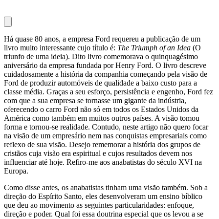
Há quase 80 anos, a empresa Ford requereu a publicação de um
livro muito interessante cujo título é:
The Triumph of an Idea
(O
triunfo de uma ideia). Dito livro comemorava o quinquagésimo
aniversário da empresa fundada por Henry Ford. O livro descreve
cuidadosamente a história da companhia começando pela visão de
Ford de produzir automóveis de qualidade a baixo custo para a
classe média. Graças a seu esforço, persistência e engenho, Ford fez
com que a sua empresa se tornasse um gigante da indústria,
oferecendo o carro Ford não só em todos os Estados Unidos da
América como também em muitos outros países. A visão tomou
forma e tornou-se realidade. Contudo, neste artigo não quero focar
na visão de um empresário nem nas conquistas empresariais como
reflexo de sua visão. Desejo rememorar a história dos grupos de
cristãos cuja visão era espiritual e cujos resultados devem nos
influenciar até hoje. Refiro-me aos anabatistas do século XVI na
Europa.
Como disse antes, os anabatistas tinham uma visão também. Sob a
direção do Espírito Santo, eles desenvolveram um ensino bíblico
que deu ao movimento as seguintes particularidades: enfoque,
direção e poder. Qual foi essa doutrina especial que os levou a se