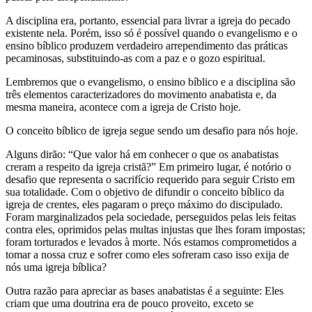
A disciplina era, portanto, essencial para livrar a igreja do pecado
existente nela. Porém, isso só é possível quando o evangelismo e o
ensino bíblico produzem verdadeiro arrependimento das práticas
pecaminosas, substituindo-as com a paz e o gozo espiritual.
Lembremos que o evangelismo, o ensino bíblico e a disciplina são
três elementos caracterizadores do movimento anabatista e, da
mesma maneira, acontece com a igreja de Cristo hoje.
O conceito bíblico de igreja segue sendo um desafio para nós hoje.
Alguns dirão: “Que valor há em conhecer o que os anabatistas
creram a respeito da igreja cristã?” Em primeiro lugar, é notório o
desafio que representa o sacrifício requerido para seguir Cristo em
sua totalidade. Com o objetivo de difundir o conceito bíblico da
igreja de crentes, eles pagaram o preço máximo do discipulado.
Foram marginalizados pela sociedade, perseguidos pelas leis feitas
contra eles, oprimidos pelas multas injustas que lhes foram impostas;
foram torturados e levados à morte. Nós estamos comprometidos a
tomar a nossa cruz e sofrer como eles sofreram caso isso exija de
nós uma igreja bíblica?
Outra razão para apreciar as bases anabatistas é a seguinte: Eles
criam que uma doutrina era de pouco proveito, exceto se