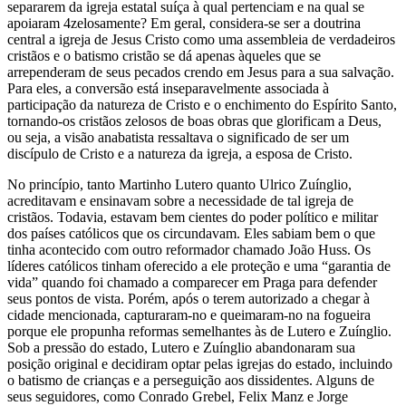
separarem da igreja estatal suíça à qual pertenciam e na qual se
apoiaram 4zelosamente? Em geral, considera-se ser a doutrina
central a igreja de Jesus Cristo como uma assembleia de verdadeiros
cristãos e o batismo cristão se dá apenas àqueles que se
arrependeram de seus pecados crendo em Jesus para a sua salvação.
Para eles, a conversão está inseparavelmente associada à
participação da natureza de Cristo e o enchimento do Espírito Santo,
tornando-os cristãos zelosos de boas obras que glorificam a Deus,
ou seja, a visão anabatista ressaltava o significado de ser um
discípulo de Cristo e a natureza da igreja, a esposa de Cristo.
No princípio, tanto Martinho Lutero quanto Ulrico Zuínglio,
acreditavam e ensinavam sobre a necessidade de tal igreja de
cristãos. Todavia, estavam bem cientes do poder político e militar
dos países católicos que os circundavam. Eles sabiam bem o que
tinha acontecido com outro reformador chamado João Huss. Os
líderes católicos tinham oferecido a ele proteção e uma “garantia de
vida” quando foi chamado a comparecer em Praga para defender
seus pontos de vista. Porém, após o terem autorizado a chegar à
cidade mencionada, capturaram-no e queimaram-no na fogueira
porque ele propunha reformas semelhantes às de Lutero e Zuínglio.
Sob a pressão do estado, Lutero e Zuínglio abandonaram sua
posição original e decidiram optar pelas igrejas do estado, incluindo
o batismo de crianças e a perseguição aos dissidentes. Alguns de
seus seguidores, como Conrado Grebel, Felix Manz e Jorge