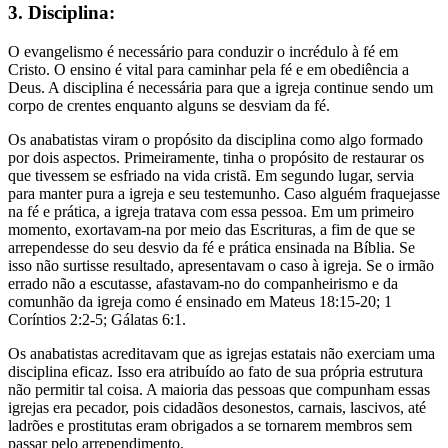
3. Disciplina:
O evangelismo é necessário para conduzir o incrédulo à fé em
Cristo. O ensino é vital para caminhar pela fé e em obediência a
Deus. A disciplina é necessária para que a igreja continue sendo um
corpo de crentes enquanto alguns se desviam da fé.
Os anabatistas viram o propósito da disciplina como algo formado
por dois aspectos. Primeiramente, tinha o propósito de restaurar os
que tivessem se esfriado na vida cristã. Em segundo lugar, servia
para manter pura a igreja e seu testemunho. Caso alguém fraquejasse
na fé e prática, a igreja tratava com essa pessoa. Em um primeiro
momento, exortavam-na por meio das Escrituras, a fim de que se
arrependesse do seu desvio da fé e prática ensinada na Bíblia. Se
isso não surtisse resultado, apresentavam o caso à igreja. Se o irmão
errado não a escutasse, afastavam-no do companheirismo e da
comunhão da igreja como é ensinado em Mateus 18:15-20; 1
Coríntios 2:2-5; Gálatas 6:1.
Os anabatistas acreditavam que as igrejas estatais não exerciam uma
disciplina eficaz. Isso era atribuído ao fato de sua própria estrutura
não permitir tal coisa. A maioria das pessoas que compunham essas
igrejas era pecador, pois cidadãos desonestos, carnais, lascivos, até
ladrões e prostitutas eram obrigados a se tornarem membros sem
passar pelo arrependimento.