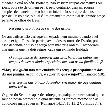
cidadania está no céu. Portanto, não vestiam roupas chamativas ou
joias, pois são de origem pagã, pelo contrário, usavam roupas
simples de maneira que o homem interior fosse capaz de mostrar a
paz de Cristo nele, o qual é um ornamento espiritual de grande preço
perante os olhos de Deus.
Recusar o uso da força civil e das armas.
Os anabatistas não carregavam espada nem mesmo quando a lei
assim exigia. Eles não participavam dos assuntos de Estado, pois
esse dependia do uso da força para manter a ordem. Entenderam
claramente que há dois reinos, cada um exigindo lealdade.
O compromisso de comparti-lhar seus bens com outros em
tempos de necessidade, especialmente
com os da família da fé.
“Mas, se alguém não tem cuidado
dos seus, e principalmente dos
da sua
família, negou a fé, e é pior do que o
infiel”
(1 Timóteo 5:8).
Eles creram que o gozo do Senhor
era maior do que qualquer
outra
coisa.
O gozo do Senhor capaz de sobrepujar qualquer prazer carnal que o
mundo possa oferecer e o qual sustenta os crentes mesmo sob as
condições mais adversas (Romanos 14:17; 15:13; 2 Coríntios 7:4).