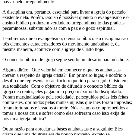
passar pelo arrependimento.
A disciplina era, portanto, essencial para livrar a igreja do pecado
existente nela. Porém, isso só é possível quando o evangelismo e o
ensino bíblico produzem verdadeiro arrependimento das práticas
pecaminosas, substituindo-as com a paz e o gozo espiritual.
Lembremos que o evangelismo, o ensino bíblico e a disciplina são
três elementos caracterizadores do movimento anabatista e, da
mesma maneira, acontece com a igreja de Cristo hoje.
O conceito bíblico de igreja segue sendo um desafio para nós hoje.
Alguns dirão: “Que valor há em conhecer o que os anabatistas
creram a respeito da igreja cristã?” Em primeiro lugar, é notório o
desafio que representa o sacrifício requerido para seguir Cristo em
sua totalidade. Com o objetivo de difundir o conceito bíblico da
igreja de crentes, eles pagaram o preço máximo do discipulado.
Foram marginalizados pela sociedade, perseguidos pelas leis feitas
contra eles, oprimidos pelas multas injustas que lhes foram impostas;
foram torturados e levados à morte. Nós estamos comprometidos a
tomar a nossa cruz e sofrer como eles sofreram caso isso exija de
nós uma igreja bíblica?
Outra razão para apreciar as bases anabatistas é a seguinte: Eles
criam que uma doutrina era de pouco proveito, exceto se