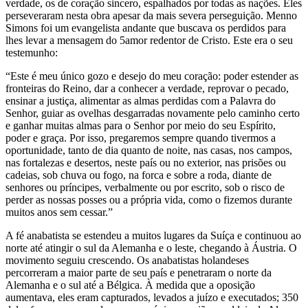
verdade, os de coração sincero, espalhados por todas as nações. Eles
perseveraram nesta obra apesar da mais severa perseguição. Menno
Simons foi um evangelista andante que buscava os perdidos para
lhes levar a mensagem do 5amor redentor de Cristo. Este era o seu
testemunho:
“Este é meu único gozo e desejo do meu coração: poder estender as
fronteiras do Reino, dar a conhecer a verdade, reprovar o pecado,
ensinar a justiça, alimentar as almas perdidas com a Palavra do
Senhor, guiar as ovelhas desgarradas novamente pelo caminho certo
e ganhar muitas almas para o Senhor por meio do seu Espírito,
poder e graça. Por isso, pregaremos sempre quando tivermos a
oportunidade, tanto de dia quanto de noite, nas casas, nos campos,
nas fortalezas e desertos, neste país ou no exterior, nas prisões ou
cadeias, sob chuva ou fogo, na forca e sobre a roda, diante de
senhores ou príncipes, verbalmente ou por escrito, sob o risco de
perder as nossas posses ou a própria vida, como o fizemos durante
muitos anos sem cessar.”
A fé anabatista se estendeu a muitos lugares da Suíça e continuou ao
norte até atingir o sul da Alemanha e o leste, chegando à Áustria. O
movimento seguiu crescendo. Os anabatistas holandeses
percorreram a maior parte de seu país e penetraram o norte da
Alemanha e o sul até a Bélgica. À medida que a oposição
aumentava, eles eram capturados, levados a juízo e executados; 350