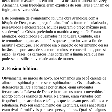
deles foram massacrados em uma única ocasião na aldeia de Alzey,
Alemanha. Com frequência eram expulsos de seus lares e tinham de
fugir para salvar a vida.
Este programa de evangelismo foi uma obra grandiosa com a
bênção de Deus, mas o preço foi alto. Irmãos foram ridicularizados,
perseguidos e encarcerados. Muitos pagaram o preço máximo pela
sua devoção a Cristo, preferindo o martírio a negar a fé. Foram
afogados, decapitados e queimados na fogueira. Contudo, eles
testemunhavam para as multidões que se aproximavam a fim de
assistir à execução. Tão grande era o impacto do testemunho desses
irmãos que por causa de sua morte muitos se convertiam e, por esta
razão, às vezes, os carrascos lhes cortavam a língua para que não
pudessem testificar a verdade antes de morrer.
2. Ensino bíblico:
Obviamente, ao nascer de novo, nos tornamos um bebê carente de
alimento espiritual para crescer espiritualmente. Os anabatistas,
defensores da igreja formada por cristãos, eram estudantes
fervorosos da Palavra de Deus e instruíam os novos convertidos de
acordo com os ensinos de Jesus. Na prisão, eram visitados com
frequência por sacerdotes e teólogos que tentavam persuadi-los a se
retratarem. Pelo seu entendimento das Escrituras, esses anabatistas
eram rivais formidáveis para seus perseguidores. Quais são alguns