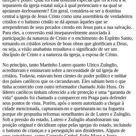
separarem da igreja estatal suíça à qual pertenciam e na qual se
apoiaram 4zelosamente? Em geral, considera-se ser a doutrina
central a igreja de Jesus Cristo como uma assembleia de verdadeiros
cristãos e o batismo cristão se dá apenas àqueles que se
arrependeram de seus pecados crendo em Jesus para a sua salvação.
Para eles, a conversão está inseparavelmente associada à
participação da natureza de Cristo e o enchimento do Espírito Santo,
tornando-os cristãos zelosos de boas obras que glorificam a Deus,
ou seja, a visão anabatista ressaltava o significado de ser um
discípulo de Cristo e a natureza da igreja, a esposa de Cristo.
No princípio, tanto Martinho Lutero quanto Ulrico Zuínglio,
acreditavam e ensinavam sobre a necessidade de tal igreja de
cristãos. Todavia, estavam bem cientes do poder político e militar
dos países católicos que os circundavam. Eles sabiam bem o que
tinha acontecido com outro reformador chamado João Huss. Os
líderes católicos tinham oferecido a ele proteção e uma “garantia de
vida” quando foi chamado a comparecer em Praga para defender
seus pontos de vista. Porém, após o terem autorizado a chegar à
cidade mencionada, capturaram-no e queimaram-no na fogueira
porque ele propunha reformas semelhantes às de Lutero e Zuínglio.
Sob a pressão do estado, Lutero e Zuínglio abandonaram sua
posição original e decidiram optar pelas igrejas do estado, incluindo
o batismo de crianças e a perseguição aos dissidentes. Alguns de
seus seguidores, como Conrado Grebel, Felix Manz e Jorge