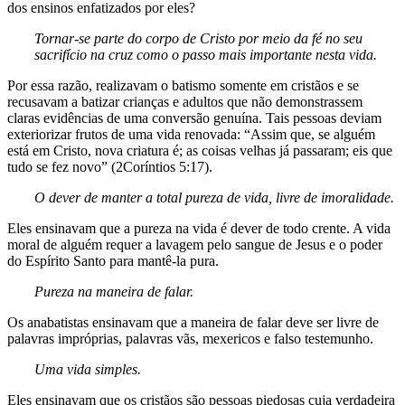
dos ensinos enfatizados por eles?
Tornar-se parte do corpo de Cristo
por meio da fé no seu
sacrifício na
cruz como o passo mais importante
nesta vida.
Por essa razão, realizavam o batismo somente em cristãos e se
recusavam a batizar crianças e adultos que não demonstrassem
claras evidências de uma conversão genuína. Tais pessoas deviam
exteriorizar frutos de uma vida renovada: “Assim que, se alguém
está em Cristo, nova criatura é; as coisas velhas já passaram; eis que
tudo se fez novo” (2Coríntios 5:17).
O dever de manter a total pureza
de vida, livre de imoralidade.
Eles ensinavam que a pureza na vida é dever de todo crente. A vida
moral de alguém requer a lavagem pelo sangue de Jesus e o poder
do Espírito Santo para mantê-la pura.
Pureza na maneira de falar.
Os anabatistas ensinavam que a maneira de falar deve ser livre de
palavras impróprias, palavras vãs, mexericos e falso testemunho.
Uma vida simples.
Eles ensinavam que os cristãos são pessoas piedosas cuja verdadeira