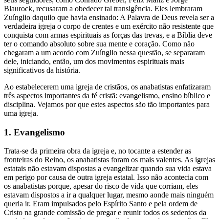
Blaurock, recusaram a obedecer tal transigência. Eles lembraram
Zuínglio daquilo que havia ensinado: A Palavra de Deus revela ser a
verdadeira igreja o corpo de crentes e um exército não resistente que
conquista com armas espirituais as forças das trevas, e a Bíblia deve
ter o comando absoluto sobre sua mente e coração. Como não
chegaram a um acordo com Zuínglio nessa questão, se separaram
dele, iniciando, então, um dos movimentos espirituais mais
significativos da história.
Ao estabelecerem uma igreja de cristãos, os anabatistas enfatizaram
três aspectos importantes da fé cristã: evangelismo, ensino bíblico e
disciplina. Vejamos por que estes aspectos são tão importantes para
uma igreja.
1. Evangelismo
Trata-se da primeira obra da igreja e, no tocante a estender as
fronteiras do Reino, os anabatistas foram os mais valentes. As igrejas
estatais não estavam dispostas a evangelizar quando sua vida estava
em perigo por causa de outra igreja estatal. Isso não acontecia com
os anabatistas porque, apesar do risco de vida que corriam, eles
estavam dispostos a ir a qualquer lugar, mesmo aonde mais ninguém
queria ir. Eram impulsados pelo Espírito Santo e pela ordem de
Cristo na grande comissão de pregar e reunir todos os sedentos da