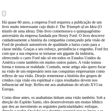
Há quase 80 anos, a empresa Ford requereu a publicação de um
livro muito interessante cujo título é:
The Triumph of an Idea
(O
triunfo de uma ideia). Dito livro comemorava o quinquagésimo
aniversário da empresa fundada por Henry Ford. O livro descreve
cuidadosamente a história da companhia começando pela visão de
Ford de produzir automóveis de qualidade a baixo custo para a
classe média. Graças a seu esforço, persistência e engenho, Ford fez
com que a sua empresa se tornasse um gigante da indústria,
oferecendo o carro Ford não só em todos os Estados Unidos da
América como também em muitos outros países. A visão tomou
forma e tornou-se realidade. Contudo, neste artigo não quero focar
na visão de um empresário nem nas conquistas empresariais como
reflexo de sua visão. Desejo rememorar a história dos grupos de
cristãos cuja visão era espiritual e cujos resultados devem nos
influenciar até hoje. Refiro-me aos anabatistas do século XVI na
Europa.
Como disse antes, os anabatistas tinham uma visão também. Sob a
direção do Espírito Santo, eles desenvolveram um ensino bíblico
que deu ao movimento as seguintes particularidades: enfoque,
direção e poder. Qual foi essa doutrina especial que os levou a se