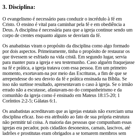
3. Disciplina:
O evangelismo é necessário para conduzir o incrédulo à fé em
Cristo. O ensino é vital para caminhar pela fé e em obediência a
Deus. A disciplina é necessária para que a igreja continue sendo um
corpo de crentes enquanto alguns se desviam da fé.
Os anabatistas viram o propósito da disciplina como algo formado
por dois aspectos. Primeiramente, tinha o propósito de restaurar os
que tivessem se esfriado na vida cristã. Em segundo lugar, servia
para manter pura a igreja e seu testemunho. Caso alguém fraquejasse
na fé e prática, a igreja tratava com essa pessoa. Em um primeiro
momento, exortavam-na por meio das Escrituras, a fim de que se
arrependesse do seu desvio da fé e prática ensinada na Bíblia. Se
isso não surtisse resultado, apresentavam o caso à igreja. Se o irmão
errado não a escutasse, afastavam-no do companheirismo e da
comunhão da igreja como é ensinado em Mateus 18:15-20; 1
Coríntios 2:2-5; Gálatas 6:1.
Os anabatistas acreditavam que as igrejas estatais não exerciam uma
disciplina eficaz. Isso era atribuído ao fato de sua própria estrutura
não permitir tal coisa. A maioria das pessoas que compunham essas
igrejas era pecador, pois cidadãos desonestos, carnais, lascivos, até
ladrões e prostitutas eram obrigados a se tornarem membros sem