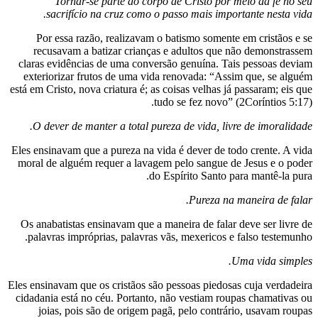
Tornar-se parte do corpo de Cris
sacrifício na
cruz como o passo ma
Por essa razão, realizavam o batismo 
recusavam a batizar crianças e adult
claras evidências de uma conversão genu
exteriorizar frutos de uma vida renovad
está em Cristo, nova criatura é; as coisas ve
tudo se fez
O dever de manter a total pureza
de v
Eles ensinavam que a pureza na vida é deve
moral de alguém requer a lavagem pelo s
do Espírito 
Pur
Os anabatistas ensinavam que a maneira d
palavras impróprias, palavras vãs, mexe
Eles ensinavam que os cristãos são pessoas 
cidadania está no céu. Portanto, não vest
joias, pois são de origem pagã, pelo