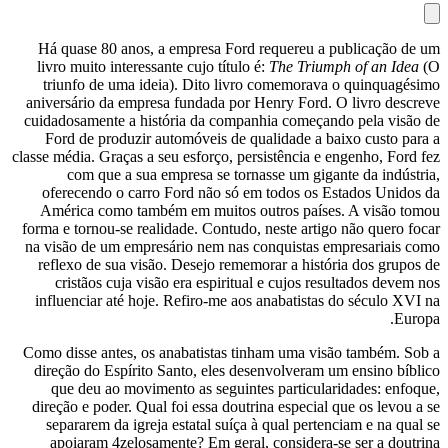
Há quase 80 anos, a empresa Ford requ
livro muito interessante cujo título é:
Th
triunfo de uma ideia). Dito livro com
aniversário da empresa fundada por Henr
cuidadosamente a história da companhia 
Ford de produzir automóveis de qualid
classe média. Graças a seu esforço, persist
com que a sua empresa se tornasse 
oferecendo o carro Ford não só em tod
América como também em muitos outro
forma e tornou-se realidade. Contudo, nest
na visão de um empresário nem nas conqu
reflexo de sua visão. Desejo rememorar 
cristãos cuja visão era espiritual e c
influenciar até hoje. Refiro-me aos ana
Como disse antes, os anabatistas tinham 
direção do Espírito Santo, eles desenvo
que deu ao movimento as seguintes pa
direção e poder. Qual foi essa doutrina e
separarem da igreja estatal suíça à qua
apoiaram 4zelosamente? Em geral, con