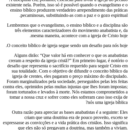
existente nela. Porém, isso só é possível 
ensino bíblico produzem verdadeiro arr
pecaminosas, substituindo-as com a
Lembremos que o evangelismo, o ensino bí
três elementos caracterizadores do mo
mesma maneira, acontece com 
O conceito bíblico de igreja segue sendo 
Alguns dirão: “Que valor há em conhe
creram a respeito da igreja cristã?” Em pr
desafio que representa o sacrifício requer
sua totalidade. Com o objetivo de difun
igreja de crentes, eles pagaram o preç
Foram marginalizados pela sociedade, pers
contra eles, oprimidos pelas multas injustas
foram torturados e levados à morte. Nós 
tomar a nossa cruz e sofrer como eles so
Outra razão para apreciar as bases anaba
criam que uma doutrina era de p
expressasse as convicções e a vida prática do
que eles não só pregavam a doutrin