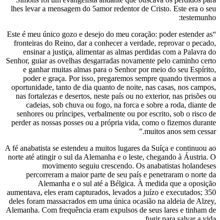
lhes levar a mensagem do 5amor redentor d
“Este é meu único gozo e desejo do meu cor
fronteiras do Reino, dar a conhecer a ver
ensinar a justiça, alimentar as almas 
Senhor, guiar as ovelhas desgarradas nova
e ganhar muitas almas para o Senhor p
poder e graça. Por isso, pregaremos 
oportunidade, tanto de dia quanto de noit
nas fortalezas e desertos, neste país ou n
cadeias, sob chuva ou fogo, na forca 
senhores ou príncipes, verbalmente ou po
perder as nossas posses ou a própria vida
A fé anabatista se estendeu a muitos lugare
norte até atingir o sul da Alemanha e o les
movimento seguiu crescendo. Os
percorreram a maior parte de seu país
Alemanha e o sul até a Bélgica.
aumentava, eles eram capturados, levados a
deles foram massacrados em uma única oca
Alemanha. Com frequência eram expulsos de