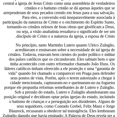
central a igreja de Jesus Cristo como uma a
cristãos e o batismo cristão se
arrependeram de seus pecados crendo em Je
Para eles, a conversão está inse
participação da natureza de Cristo e o ench
tornando-os cristãos zelosos de boas obra
ou seja, a visão anabatista ressaltav
discípulo de Cristo e a natureza da i
No princípio, tanto Martinho Lutero
acreditavam e ensinavam sobre a nece
cristãos. Todavia, estavam bem cientes do
dos países católicos que os circundava
tinha acontecido com outro reformado
líderes católicos tinham oferecido a ele pr
vida” quando foi chamado a comparecer
seus pontos de vista. Porém, após o ter
cidade mencionada, capturaram-no e q
porque ele propunha reformas semelhantes 
Sob a pressão do estado, Lutero e Z
posição original e decidiram optar pelas igr
o batismo de crianças e a perseguição a
seus seguidores, como Conrado Gre
Blaurock, recusaram a obedecer tal tran
Zuínglio daquilo que havia ensinado: A Pala