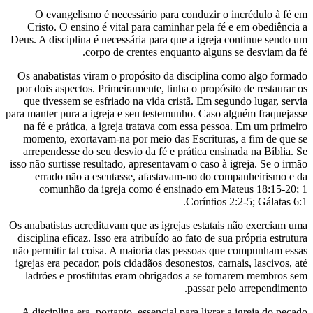
O evangelismo é necessário para cond
Cristo. O ensino é vital para caminhar 
Deus. A disciplina é necessária para que a 
corpo de crentes enquanto 
Os anabatistas viram o propósito da disc
por dois aspectos. Primeiramente, tinha o 
que tivessem se esfriado na vida cristã.
para manter pura a igreja e seu testemunho.
na fé e prática, a igreja tratava com es
momento, exortavam-na por meio das Esc
arrependesse do seu desvio da fé e práti
isso não surtisse resultado, apresentavam o 
errado não a escutasse, afastavam-no
comunhão da igreja como é ensinad
Cor
Os anabatistas acreditavam que as igrejas e
disciplina eficaz. Isso era atribuído ao fat
não permitir tal coisa. A maioria das pes
igrejas era pecador, pois cidadãos desonest
ladrões e prostitutas eram obrigados a
pas
A disciplina era, portanto, essencial para