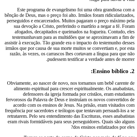
Este programa de evangelismo foi u
bênção de Deus, mas o preço foi alto. Irmão
perseguidos e encarcerados. Muitos paga
sua devoção a Cristo, preferindo o mar
afogados, decapitados e queimados na
testemunhavam para as multidões que 
assistir à execução. Tão grande era o impa
irmãos que por causa de sua morte muitos s
razão, às vezes, os carrascos lhes corta
pudessem testificar a
Obviamente, ao nascer de novo, nos torn
alimento espiritual para crescer espiri
defensores da igreja formada por 
fervorosos da Palavra de Deus e instruíam
acordo com os ensinos de Jesus. Na pr
frequência por sacerdotes e teólogos que t
retratarem. Pelo seu entendimento das Escr
eram rivais formidáveis para seus persegu
dos ensi