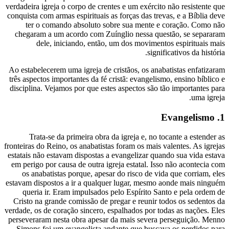
verdadeira igreja o corpo de crentes e um ex
conquista com armas espirituais as forças da
ter o comando absoluto sobre sua me
chegaram a um acordo com Zuínglio ness
dele, iniciando, então, um dos mov
Ao estabelecerem uma igreja de cristãos, o
três aspectos importantes da fé cristã: evan
disciplina. Vejamos por que estes aspectos
Trata-se da primeira obra da igreja e
fronteiras do Reino, os anabatistas foram os 
estatais não estavam dispostas a evangeliza
em perigo por causa de outra igreja estata
os anabatistas porque, apesar do risco 
estavam dispostos a ir a qualquer lugar, 
queria ir. Eram impulsados pelo Espíri
Cristo na grande comissão de pregar e reu
verdade, os de coração sincero, espalhados p
perseveraram nesta obra apesar da mais se
Simons foi um evangelista andante que 