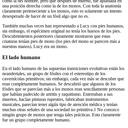
como la del hombre, pero que después de muerto, fue aplastada en
una posición derecha como la de los monos. Con toda la anatomía
claramente perteneciente a los monos, esto es solamente un intento
desesperado de hacer de un fósil algo que no es.
También muchas veces han representado a Lucy con pies humanos,
sin embargo, el espécimen original no tenía los huesos de los pies.
Descubrimientos posteriores claramente mostraron que estas
criaturas tenían pies de mono (los pies del mono se parecen más a
nuestras manos). Lucy era un mono.
El lado humano
En el lado humano de las supuestas transiciones evolutivas están los
neandertales, un grupo de fósiles con el estereotipo de los
cavernícolas primitivos; sin embargo, cada vez más se descubre que
eran completamente humanos. Se descubrió que algunos de los
fósiles que se parecían más a los monos eran sencillamente personas
que habían padecido de artritis y raquitismo. Enterraban a sus
muertos, hacían pinturas rupestres, fabricaban instrumentos
musicales, parecían tener algún tipo de atención médica y tenían
muchas otras señales de una sociedad no primitiva.1 No conozco
ningún grupo de monos que tenga tales prácticas. Esto claramente
fue un grupo completamente humano.