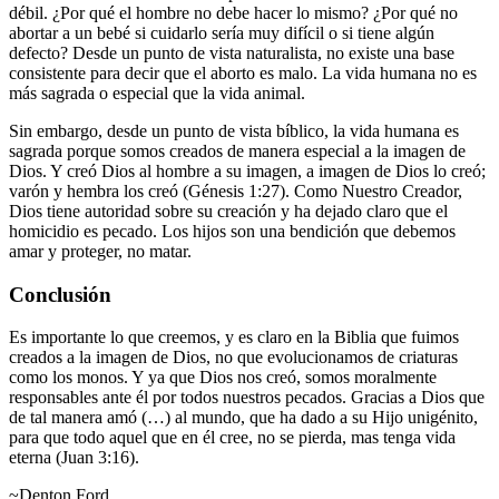
débil. ¿Por qué el hombre no debe hacer lo mismo? ¿Por qué no
abortar a un bebé si cuidarlo sería muy difícil o si tiene algún
defecto? Desde un punto de vista naturalista, no existe una base
consistente para decir que el aborto es malo. La vida humana no es
más sagrada o especial que la vida animal.
Sin embargo, desde un punto de vista bíblico, la vida humana es
sagrada porque somos creados de manera especial a la imagen de
Dios. Y creó Dios al hombre a su imagen, a imagen de Dios lo creó;
varón y hembra los creó (Génesis 1:27). Como Nuestro Creador,
Dios tiene autoridad sobre su creación y ha dejado claro que el
homicidio es pecado. Los hijos son una bendición que debemos
amar y proteger, no matar.
Conclusión
Es importante lo que creemos, y es claro en la Biblia que fuimos
creados a la imagen de Dios, no que evolucionamos de criaturas
como los monos. Y ya que Dios nos creó, somos moralmente
responsables ante él por todos nuestros pecados. Gracias a Dios que
de tal manera amó (…) al mundo, que ha dado a su Hijo unigénito,
para que todo aquel que en él cree, no se pierda, mas tenga vida
eterna (Juan 3:16).
~Denton Ford