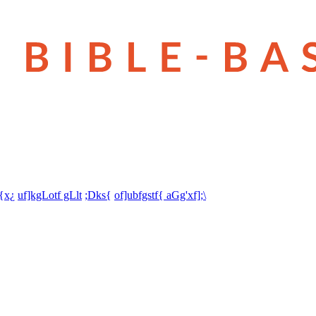
t{x¿
uf]kgLotf gLlt
;Dks{
of]ubfgstf{ aGg'xf];\