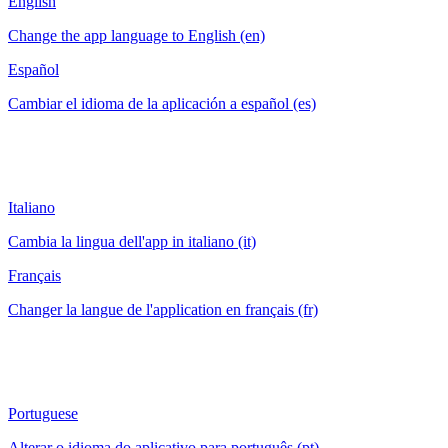
English
Change the app language to English (en)
Español
Cambiar el idioma de la aplicación a español (es)
Italiano
Cambia la lingua dell'app in italiano (it)
Français
Changer la langue de l'application en français (fr)
Portuguese
Alterar o idioma do aplicativo para português (pt)