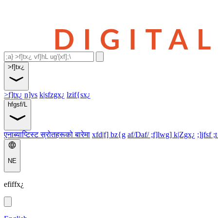
>f]tx¿
>f]tx¿
n]vs
k|sfzgx¿
lzif{sx¿
hfgsf/L
एनाब्याप्टिस्ट स्रोतहरूको बारेमा
xfd|f] bz{g
af/Daf/ ;f]lwg] k|Zgx¿
;]jfsf ;
NE
efiffx¿