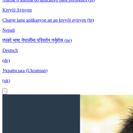
Kreyòl Ayisyen
Chanje lang aplikasyon an an kreyòl ayisyen (ht)
Nepali
एपको भाषा नेपालीमा परिवर्तन गर्नुहोस् (ne)
Deutsch
(de)
Українська (Ukrainian)
(uk)