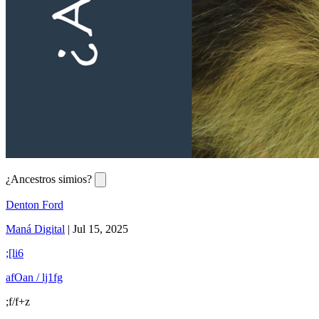
¿Ancestros simios?
Denton Ford
Maná Digital
|
Jul 15, 2025
;[li6
afOan / lj1fg
;f/f+z