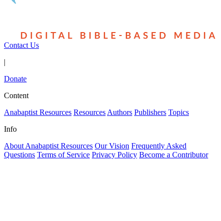
Contact Us
|
Donate
Content
Anabaptist Resources
Resources
Authors
Publishers
Topics
Info
About Anabaptist Resources
Our Vision
Frequently Asked
Questions
Terms of Service
Privacy Policy
Become a Contributor