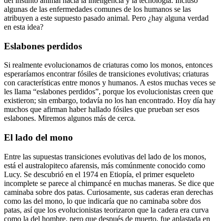
del instinto animal hacia la inteligencia y la tecnología. Incluso
algunas de las enfermedades comunes de los humanos se las
atribuyen a este supuesto pasado animal. Pero ¿hay alguna verdad
en esta idea?
Eslabones perdidos
Si realmente evolucionamos de criaturas como los monos, entonces
esperaríamos encontrar fósiles de transiciones evolutivas; criaturas
con características entre monos y humanos. A estos muchas veces se
les llama “eslabones perdidos”, porque los evolucionistas creen que
existieron; sin embargo, todavía no los han encontrado. Hoy día hay
muchos que afirman haber hallado fósiles que prueban ser esos
eslabones. Miremos algunos más de cerca.
El lado del mono
Entre las supuestas transiciones evolutivas del lado de los monos,
está el australopiteco afarensis, más comúnmente conocido como
Lucy. Se descubrió en el 1974 en Etiopía, el primer esqueleto
incomplete se parece al chimpancé en muchas maneras. Se dice que
caminaba sobre dos patas. Curiosamente, sus caderas eran derechas
como las del mono, lo que indicaría que no caminaba sobre dos
patas, así que los evolucionistas teorizaron que la cadera era curva
como la del hombre, pero que después de muerto, fue aplastada en