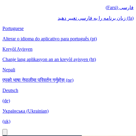
فارسی (Farsi)
(fa) زبان برنامه را به فارسی تغییر دهید
Portuguese
Alterar o idioma do aplicativo para português (pt)
Kreyòl Ayisyen
Chanje lang aplikasyon an an kreyòl ayisyen (ht)
Nepali
एपको भाषा नेपालीमा परिवर्तन गर्नुहोस् (ne)
Deutsch
(de)
Українська (Ukrainian)
(uk)