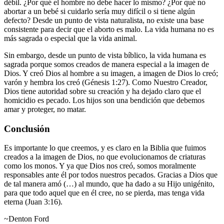
débil. ¿Por qué el hombre no debe hacer lo mismo? ¿Por qué no
abortar a un bebé si cuidarlo sería muy difícil o si tiene algún
defecto? Desde un punto de vista naturalista, no existe una base
consistente para decir que el aborto es malo. La vida humana no es
más sagrada o especial que la vida animal.
Sin embargo, desde un punto de vista bíblico, la vida humana es
sagrada porque somos creados de manera especial a la imagen de
Dios. Y creó Dios al hombre a su imagen, a imagen de Dios lo creó;
varón y hembra los creó (Génesis 1:27). Como Nuestro Creador,
Dios tiene autoridad sobre su creación y ha dejado claro que el
homicidio es pecado. Los hijos son una bendición que debemos
amar y proteger, no matar.
Conclusión
Es importante lo que creemos, y es claro en la Biblia que fuimos
creados a la imagen de Dios, no que evolucionamos de criaturas
como los monos. Y ya que Dios nos creó, somos moralmente
responsables ante él por todos nuestros pecados. Gracias a Dios que
de tal manera amó (…) al mundo, que ha dado a su Hijo unigénito,
para que todo aquel que en él cree, no se pierda, mas tenga vida
eterna (Juan 3:16).
~Denton Ford