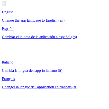
English
Change the app language to English (en)
Español
Cambiar el idioma de la aplicación a español (es)
Italiano
Cambia la lingua dell'app in italiano (it)
Français
Changer la langue de l'application en français (fr)