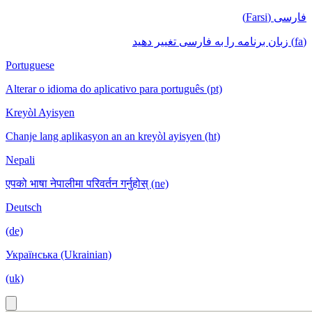
فارسی (Farsi)
(fa) زبان برنامه را به فارسی تغییر دهید
Portuguese
Alterar o idioma do aplicativo para português (pt)
Kreyòl Ayisyen
Chanje lang aplikasyon an an kreyòl ayisyen (ht)
Nepali
एपको भाषा नेपालीमा परिवर्तन गर्नुहोस् (ne)
Deutsch
(de)
Українська (Ukrainian)
(uk)