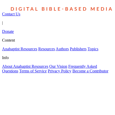
Contact Us
|
Donate
Content
Anabaptist Resources
Resources
Authors
Publishers
Topics
Info
About Anabaptist Resources
Our Vision
Frequently Asked
Questions
Terms of Service
Privacy Policy
Become a Contributor