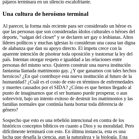
pájaros terminara en un silencio escalofriante.
Una cultura de heroísmo terminal
Al parecer, la forma más reciente para ser considerado un héroe es
que las personas que son consideradas ídolos culturales o héroes del
deporte, “salgan del closet” y se declaren ser gay o lesbianas. Altos
líderes políticos y muchas iglesias lo consideran una causa tan digna
de alabanza que dan su apoyo directo. El ímpetu crece con la
aparente intención de pisotear toda oposición y trastornar la ley del
país. Intentan otorgar respeto e igualdad a las relaciones entre
personas del mismo sexo. Quieren construir una nueva institución
fantasma llamada matrimonio gay. ¿Y que ganamos con tales hechos
heroicos? ¿En qué contribuye esta nueva institución al futuro de la
humanidad? ¿Cuál es el costo de esto en términos de enfermedades
y muertes causados por el SIDA? ¿Cómo es que hemos llegado al
punto de imaginarnos que el ser humano puede prosperar, o aun
sobrevivir, bajo un intento exitoso de destruir los matrimonios y las
familias normales que continúa hasta borrar toda diferencia de
género?
Sospecho que esto es una rebelión intencional en contra de los
históricos conceptos bíblicos en cuanto a Dios y su moralidad. Pero
difícilmente terminará con esto. En última instancia, esta es una
lucha que desafía la ciencia, aun la naturaleza y la biología. Esta