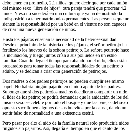
debe tener, en promedio, 2,1 niños, quiere decir que por cada unión
del mismo sexo “libre de hijos”, otra pareja tendrá que procrear 4,2
niños. Y eso no sucederá en una cultura que ya ha demostrado la
indisposición a tener matrimonios permanentes. Las personas que no
sienten la responsabilidad por un bebé en el vientre no son capaces
de criar una nueva generación de niños.
Hasta los pájaros enseñan la necesidad de la heterosexualidad.
Desde el principio de la historia de los pájaros, el señor petirrojo ha
fertilizado los huevos de la señora petirrojo. La señora petirrojo hace
la incubación, y luego juntos crían a sus polluelos en un estilo
familiar. Cuando llega el tiempo para abandonar el nido, ellos están
preparados para tomar todas las responsabilidades de un petirrojo
adulto, y se dedican a criar otra generación de petirrojos.
Dos madres o dos padres petirrojos no pueden cumplir ese mismo
papel. No habría ningún pajarito en el nido aparte de los padres.
Supongo que si dos petirrojos machos decidieran compartir un nido,
el líder de los petirrojos podría demandar que la anidación de los del
mismo sexo se celebre por todo el bosque y que las parejas del sexo
opuesto sacrifiquen algunos de sus huevitos por la causa, dando un
sentir falso de normalidad a una existencia estéril.
Pero pasar por alto el nido de la familia natural sólo produciría nidos
fingidos sin pajaritos. Así, llegaría el tiempo en que el canto de los