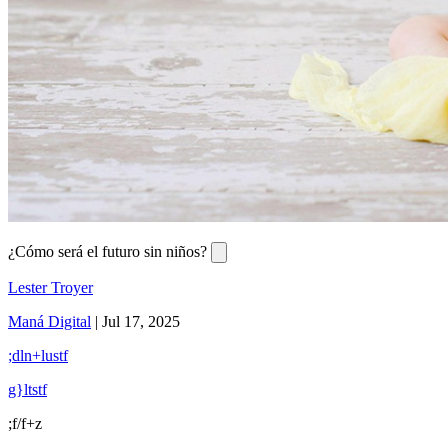
¿Cómo será el futuro sin niños?
Lester Troyer
Maná Digital
|
Jul 17, 2025
;dln+lustf
g}ltstf
;f/f+z