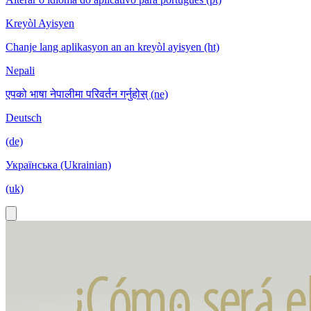
Kreyòl Ayisyen
Chanje lang aplikasyon an an kreyòl ayisyen (ht)
Nepali
एपको भाषा नेपालीमा परिवर्तन गर्नुहोस् (ne)
Deutsch
(de)
Українська (Ukrainian)
(uk)