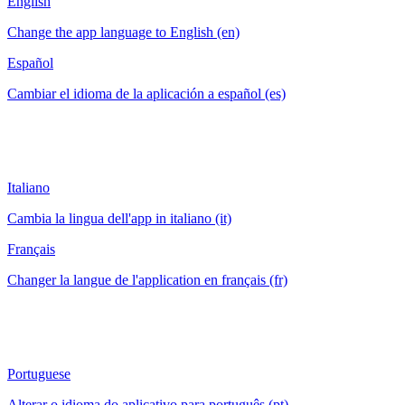
English
Change the app language to English (en)
Español
Cambiar el idioma de la aplicación a español (es)
Italiano
Cambia la lingua dell'app in italiano (it)
Français
Changer la langue de l'application en français (fr)
Portuguese
Alterar o idioma do aplicativo para português (pt)