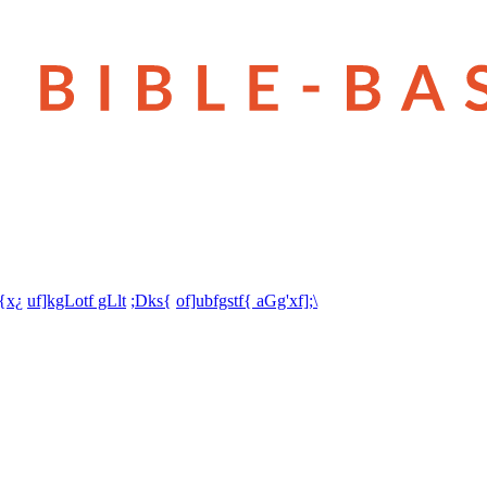
t{x¿
uf]kgLotf gLlt
;Dks{
of]ubfgstf{ aGg'xf];\