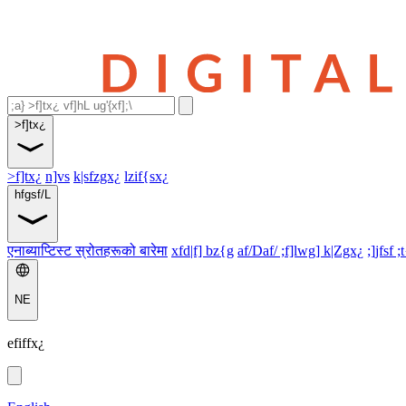
>f]tx¿
>f]tx¿
n]vs
k|sfzgx¿
lzif{sx¿
hfgsf/L
एनाब्याप्टिस्ट स्रोतहरूको बारेमा
xfd|f] bz{g
af/Daf/ ;f]lwg] k|Zgx¿
;]jfsf ;
NE
efiffx¿