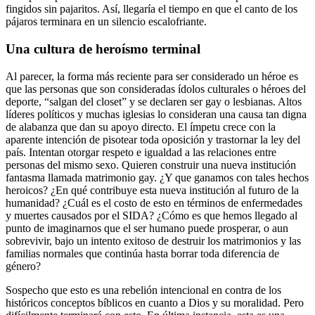
fingidos sin pajaritos. Así, llegaría el tiempo en que el canto de los
pájaros terminara en un silencio escalofriante.
Una cultura de heroísmo terminal
Al parecer, la forma más reciente para ser considerado un héroe es
que las personas que son consideradas ídolos culturales o héroes del
deporte, “salgan del closet” y se declaren ser gay o lesbianas. Altos
líderes políticos y muchas iglesias lo consideran una causa tan digna
de alabanza que dan su apoyo directo. El ímpetu crece con la
aparente intención de pisotear toda oposición y trastornar la ley del
país. Intentan otorgar respeto e igualdad a las relaciones entre
personas del mismo sexo. Quieren construir una nueva institución
fantasma llamada matrimonio gay. ¿Y que ganamos con tales hechos
heroicos? ¿En qué contribuye esta nueva institución al futuro de la
humanidad? ¿Cuál es el costo de esto en términos de enfermedades
y muertes causados por el SIDA? ¿Cómo es que hemos llegado al
punto de imaginarnos que el ser humano puede prosperar, o aun
sobrevivir, bajo un intento exitoso de destruir los matrimonios y las
familias normales que continúa hasta borrar toda diferencia de
género?
Sospecho que esto es una rebelión intencional en contra de los
históricos conceptos bíblicos en cuanto a Dios y su moralidad. Pero