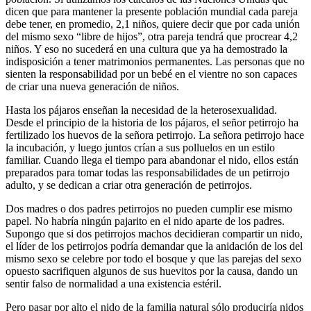
dicen que para mantener la presente población mundial cada pareja
debe tener, en promedio, 2,1 niños, quiere decir que por cada unión
del mismo sexo “libre de hijos”, otra pareja tendrá que procrear 4,2
niños. Y eso no sucederá en una cultura que ya ha demostrado la
indisposición a tener matrimonios permanentes. Las personas que no
sienten la responsabilidad por un bebé en el vientre no son capaces
de criar una nueva generación de niños.
Hasta los pájaros enseñan la necesidad de la heterosexualidad.
Desde el principio de la historia de los pájaros, el señor petirrojo ha
fertilizado los huevos de la señora petirrojo. La señora petirrojo hace
la incubación, y luego juntos crían a sus polluelos en un estilo
familiar. Cuando llega el tiempo para abandonar el nido, ellos están
preparados para tomar todas las responsabilidades de un petirrojo
adulto, y se dedican a criar otra generación de petirrojos.
Dos madres o dos padres petirrojos no pueden cumplir ese mismo
papel. No habría ningún pajarito en el nido aparte de los padres.
Supongo que si dos petirrojos machos decidieran compartir un nido,
el líder de los petirrojos podría demandar que la anidación de los del
mismo sexo se celebre por todo el bosque y que las parejas del sexo
opuesto sacrifiquen algunos de sus huevitos por la causa, dando un
sentir falso de normalidad a una existencia estéril.
Pero pasar por alto el nido de la familia natural sólo produciría nidos