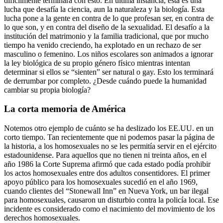
difícilmente terminará con esto. En última instancia, esta es una
lucha que desafía la ciencia, aun la naturaleza y la biología. Esta
lucha pone a la gente en contra de lo que profesan ser, en contra de
lo que son, y en contra del diseño de la sexualidad. El desafío a la
institución del matrimonio y la familia tradicional, que por mucho
tiempo ha venido creciendo, ha explotado en un rechazo de ser
masculino o femenino. Los niños escolares son animados a ignorar
la ley biológica de su propio género físico mientras intentan
determinar si ellos se “sienten” ser natural o gay. Esto los terminará
de derrumbar por completo. ¿Desde cuándo puede la humanidad
cambiar su propia biología?
La corta memoria de América
Notemos otro ejemplo de cuánto se ha deslizado los EE.UU. en un
corto tiempo. Tan recientemente que ni podemos pasar la página de
la historia, a los homosexuales no se les permitía servir en el ejército
estadounidense. Para aquellos que no tienen ni treinta años, en el
año 1986 la Corte Suprema afirmó que cada estado podía prohibir
los actos homosexuales entre dos adultos consentidores. El primer
apoyo público para los homosexuales sucedió en el año 1969,
cuando clientes del “Stonewall Inn” en Nueva York, un bar ilegal
para homosexuales, causaron un disturbio contra la policía local. Ese
incidente es considerado como el nacimiento del movimiento de los
derechos homosexuales.