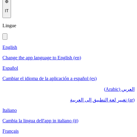
IT
Lingue
English
Change the app language to English (en)
Español
Cambiar el idioma de la aplicación a español (es)
العربي (Arabic)
(ar) تغيير لغة التطبيق إلى العربية
Italiano
Cambia la lingua dell'app in italiano (it)
Français