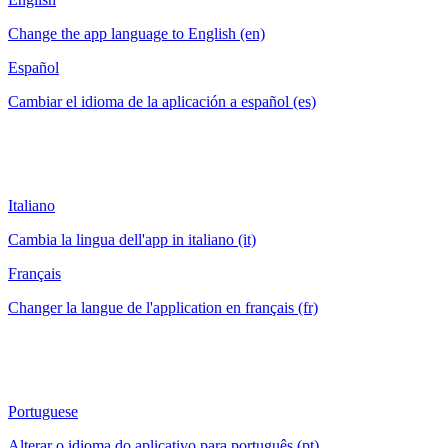
Change the app language to English (en)
Español
Cambiar el idioma de la aplicación a español (es)
Italiano
Cambia la lingua dell'app in italiano (it)
Français
Changer la langue de l'application en français (fr)
Portuguese
Alterar o idioma do aplicativo para português (pt)