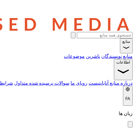
منابع
منابع
نویسندگان
ناشرین
موضوعات
اطلاعات
درباره منابع آناباپتیست
رویای ما
سوالات پرسیده شده متداول
شرایط 
FA
زبان ها