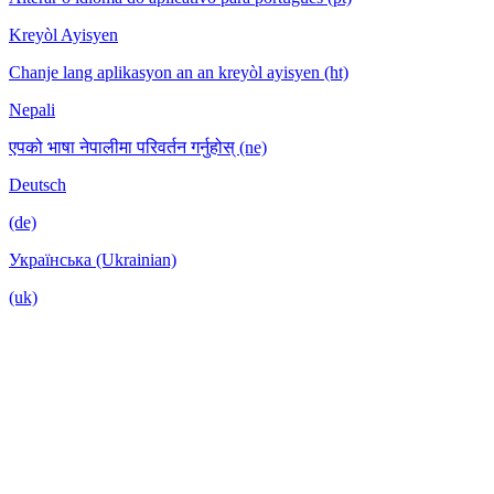
Kreyòl Ayisyen
Chanje lang aplikasyon an an kreyòl ayisyen (ht)
Nepali
एपको भाषा नेपालीमा परिवर्तन गर्नुहोस् (ne)
Deutsch
(de)
Українська (Ukrainian)
(uk)