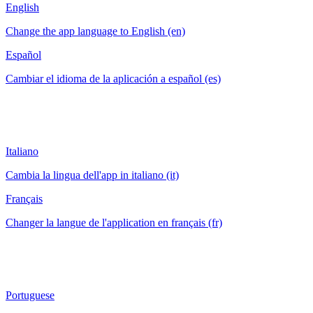
English
Change the app language to English (en)
Español
Cambiar el idioma de la aplicación a español (es)
Italiano
Cambia la lingua dell'app in italiano (it)
Français
Changer la langue de l'application en français (fr)
Portuguese