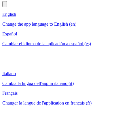
English
Change the app language to English (en)
Español
Cambiar el idioma de la aplicación a español (es)
Italiano
Cambia la lingua dell'app in italiano (it)
Français
Changer la langue de l'application en français (fr)