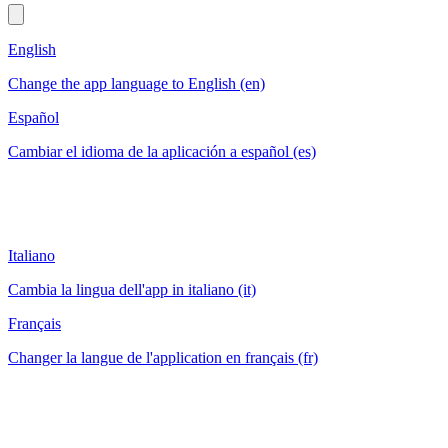
English
Change the app language to English (en)
Español
Cambiar el idioma de la aplicación a español (es)
Italiano
Cambia la lingua dell'app in italiano (it)
Français
Changer la langue de l'application en français (fr)