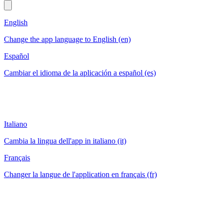
English
Change the app language to English (en)
Español
Cambiar el idioma de la aplicación a español (es)
Italiano
Cambia la lingua dell'app in italiano (it)
Français
Changer la langue de l'application en français (fr)