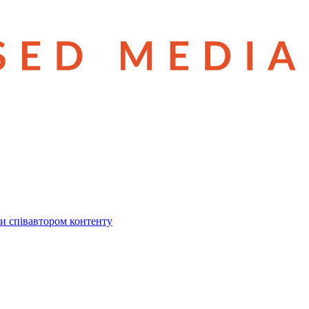
и співавтором контенту