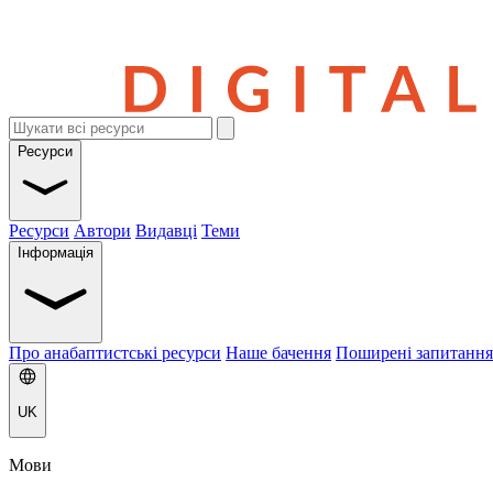
Ресурси
Ресурси
Автори
Видавці
Теми
Інформація
Про анабаптистські ресурси
Наше бачення
Поширені запитання
UK
Мови