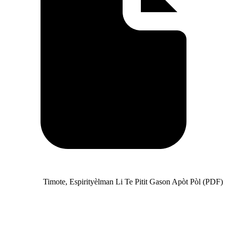
Timote, Espirityèlman Li Te Pi