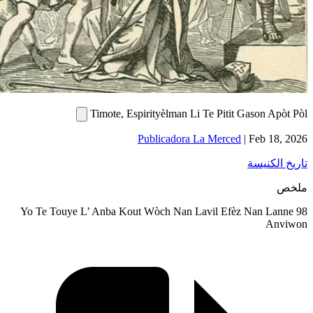
Timote, Espirityèlman Li
Publicadora 
Yo Te Touye L’ Anba Kout Wòch Nan L