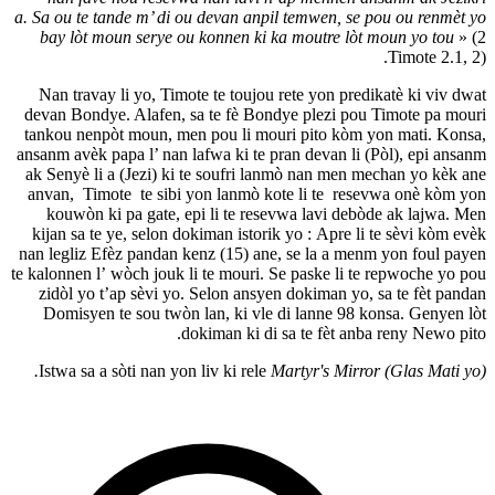
a. Sa ou te tande m’ di ou devan anpil tem
bay lòt moun serye ou konnen ki ka mou
Nan travay li yo, Timote te toujou rete 
devan Bondye. Alafen, sa te fè Bondye pl
tankou nenpòt moun, men pou li mouri pi
ansanm avèk papa l’ nan lafwa ki te pran de
ak Senyè li a (Jezi) ki te soufri lanmò n
anvan, Timote te sibi yon lanmò kote li
kouwòn ki pa gate, epi li te resevwa l
kijan sa te ye, selon dokiman istorik yo :
nan legliz Efèz pandan kenz (15) ane, se 
te kalonnen l’ wòch jouk li te mouri. Se pa
zidòl yo t’ap sèvi yo. Selon ansyen dok
Domisyen te sou twòn lan, ki vle di la
dokiman ki di sa te
Istwa sa a sòti nan yon liv ki rele
Martyr