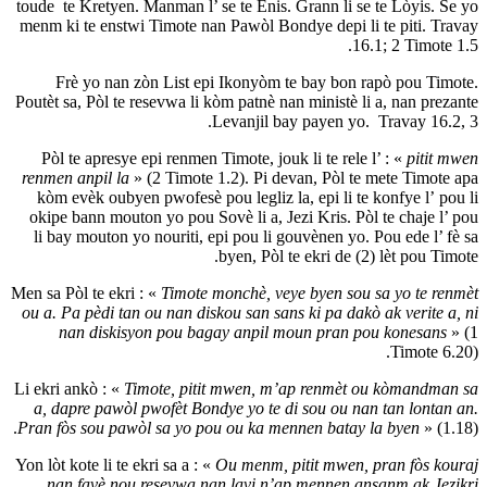
toude te Kretyen. Manman l’ se te Enis. Gra
menm ki te enstwi Timote nan Pawòl Bondye
Frè yo nan zòn List epi Ikonyòm te 
Poutèt sa, Pòl te resevwa li kòm patnè nan m
Levanjil bay p
Pòl te apresye epi renmen Timote, jouk li
renmen anpil la
» (2 Timote 1.2). Pi devan
kòm evèk oubyen pwofesè pou legliz la, e
okipe bann mouton yo pou Sovè li a, Jezi 
li bay mouton yo nouriti, epi pou li gouv
byen, Pòl te e
Men sa Pòl te ekri : «
Timote monchè, veye b
ou a. Pa pèdi tan ou nan diskou san sans k
nan diskisyon pou bagay anpil moun
Li ekri ankò : «
Timote, pitit mwen, m’ap 
a, dapre pawòl pwofèt Bondye yo te di s
Pran fòs sou pawòl sa yo pou ou ka menne
Yon lòt kote li te ekri sa a : «
Ou menm, piti
nan favè nou resevwa nan lavi n’ap m