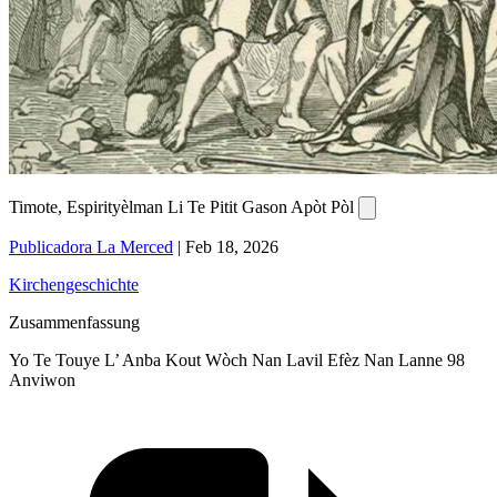
Timote, Espirityèlman Li Te Pitit Gason Apòt Pòl
Publicadora La Merced
|
Feb 18, 2026
Kirchengeschichte
Zusammenfassung
Yo Te Touye L’ Anba Kout Wòch Nan Lavil Efèz Nan Lanne 98
Anviwon