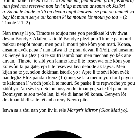
Yon lòt kote li te ekri sa a : «
Ou menm, pitit mwen, pran fòs kouraj
nan favè nou resevwa nan lavi n’ap mennen ansanm ak Jezikri
a. Sa ou te tande m’ di ou devan anpil temwen, se pou ou renmèt yo
bay lòt moun serye ou konnen ki ka moutre lòt moun yo tou
» (2
Timote 2.1, 2).
Nan travay li yo, Timote te toujou rete yon predikatè ki viv dwat
devan Bondye. Alafen, sa te fè Bondye plezi pou Timote pa mouri
tankou nenpòt moun, men pou li mouri pito kòm yon mati. Konsa,
ansanm avèk papa l’ nan lafwa ki te pran devan li (Pòl), epi ansanm
ak Senyè li a (Jezi) ki te soufri lanmò nan men mechan yo kèk ane
anvan, Timote te sibi yon lanmò kote li te resevwa onè kòm yon
kouwòn ki pa gate, epi li te resevwa lavi debòde ak lajwa. Men
kijan sa te ye, selon dokiman istorik yo : Apre li te sèvi kòm evèk
nan legliz Efèz pandan kenz (15) ane, se la a menm yon foul payen
te kalonnen l’ wòch jouk li te mouri. Se paske li te repwoche yo pou
zidòl yo t’ap sèvi yo. Selon ansyen dokiman yo, sa te fèt pandan
Domisyen te sou twòn lan, ki vle di lanne 98 konsa. Genyen lòt
dokiman ki di sa te fèt anba reny Newo pito.
Istwa sa a sòti nan yon liv ki rele
Martyr's Mirror (Glas Mati yo).