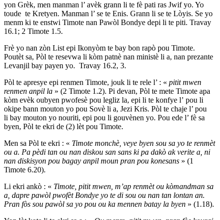
yon Grèk, men manman l’ avèk grann li te fè pati ras Jwif yo. Yo
toude te Kretyen. Manman l’ se te Enis. Grann li se te Lòyis. Se yo
menm ki te enstwi Timote nan Pawòl Bondye depi li te piti. Travay
16.1; 2 Timote 1.5.
Frè yo nan zòn List epi Ikonyòm te bay bon rapò pou Timote.
Poutèt sa, Pòl te resevwa li kòm patnè nan ministè li a, nan prezante
Levanjil bay payen yo. Travay 16.2, 3.
Pòl te apresye epi renmen Timote, jouk li te rele l’ : «
pitit mwen
renmen anpil la
» (2 Timote 1.2). Pi devan, Pòl te mete Timote apa
kòm evèk oubyen pwofesè pou legliz la, epi li te konfye l’ pou li
okipe bann mouton yo pou Sovè li a, Jezi Kris. Pòl te chaje l’ pou
li bay mouton yo nouriti, epi pou li gouvènen yo. Pou ede l’ fè sa
byen, Pòl te ekri de (2) lèt pou Timote.
Men sa Pòl te ekri : «
Timote monchè, veye byen sou sa yo te renmèt
ou a. Pa pèdi tan ou nan diskou san sans ki pa dakò ak verite a, ni
nan diskisyon pou bagay anpil moun pran pou konesans
» (1
Timote 6.20).
Li ekri ankò : «
Timote, pitit mwen, m’ap renmèt ou kòmandman sa
a, dapre pawòl pwofèt Bondye yo te di sou ou nan tan lontan an.
Pran fòs sou pawòl sa yo pou ou ka mennen batay la byen
» (1.18).