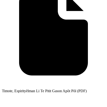
Timote, Espirityèlman Li Te Pitit Gason Apòt Pòl (PDF)