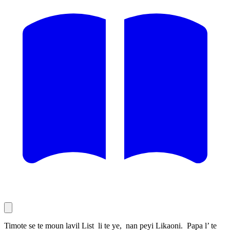
Timote se te moun lavil List li te ye, nan peyi Likaoni. Papa l’ te