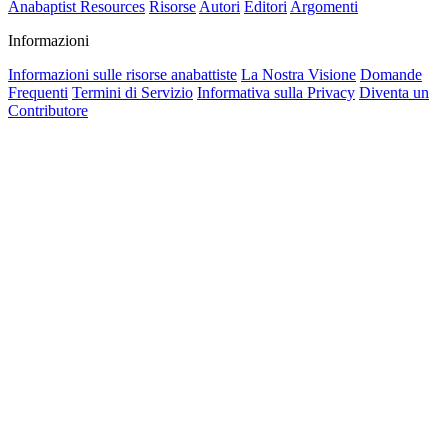
Anabaptist Resources
Risorse
Autori
Editori
Argomenti
Informazioni
Informazioni sulle risorse anabattiste
La Nostra Visione
Domande
Frequenti
Termini di Servizio
Informativa sulla Privacy
Diventa un
Contributore