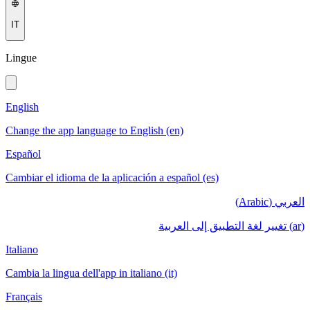
IT
Lingue
English
Change the app language to English (en)
Español
Cambiar el idioma de la aplicación a español (es)
العربي (Arabic)
(ar) تغيير لغة التطبيق إلى العربية
Italiano
Cambia la lingua dell'app in italiano (it)
Français