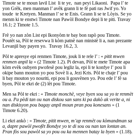
Timote se te moun lavil List li te ye, nan peyi Likaoni. Papa l’ te
yon Grèk, men manman l’ avèk grann li te fè pati ras Jwif yo. Yo
toude te Kretyen. Manman l’ se te Enis. Grann li se te Lòyis. Se yo
menm ki te enstwi Timote nan Pawòl Bondye depi li te piti. Travay
16.1; 2 Timote 1.5.
Frè yo nan zòn List epi Ikonyòm te bay bon rapò pou Timote.
Poutèt sa, Pòl te resevwa li kòm patnè nan ministè li a, nan prezante
Levanjil bay payen yo. Travay 16.2, 3.
Pòl te apresye epi renmen Timote, jouk li te rele l’ : «
pitit mwen
renmen anpil la
» (2 Timote 1.2). Pi devan, Pòl te mete Timote apa
kòm evèk oubyen pwofesè pou legliz la, epi li te konfye l’ pou li
okipe bann mouton yo pou Sovè li a, Jezi Kris. Pòl te chaje l’ pou
li bay mouton yo nouriti, epi pou li gouvènen yo. Pou ede l’ fè sa
byen, Pòl te ekri de (2) lèt pou Timote.
Men sa Pòl te ekri : «
Timote monchè, veye byen sou sa yo te renmèt
ou a. Pa pèdi tan ou nan diskou san sans ki pa dakò ak verite a, ni
nan diskisyon pou bagay anpil moun pran pou konesans
» (1
Timote 6.20).
Li ekri ankò : «
Timote, pitit mwen, m’ap renmèt ou kòmandman sa
a, dapre pawòl pwofèt Bondye yo te di sou ou nan tan lontan an.
Pran fòs sou pawòl sa yo pou ou ka mennen batay la byen
» (1.18).