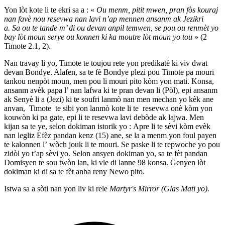
Yon lòt kote li te ekri sa a : «
Ou menm, pitit mwen, pran fòs kouraj
nan favè nou resevwa nan lavi n’ap mennen ansanm ak Jezikri
a. Sa ou te tande m’ di ou devan anpil temwen, se pou ou renmèt yo
bay lòt moun serye ou konnen ki ka moutre lòt moun yo tou
» (2
Timote 2.1, 2).
Nan travay li yo, Timote te toujou rete yon predikatè ki viv dwat
devan Bondye. Alafen, sa te fè Bondye plezi pou Timote pa mouri
tankou nenpòt moun, men pou li mouri pito kòm yon mati. Konsa,
ansanm avèk papa l’ nan lafwa ki te pran devan li (Pòl), epi ansanm
ak Senyè li a (Jezi) ki te soufri lanmò nan men mechan yo kèk ane
anvan, Timote te sibi yon lanmò kote li te resevwa onè kòm yon
kouwòn ki pa gate, epi li te resevwa lavi debòde ak lajwa. Men
kijan sa te ye, selon dokiman istorik yo : Apre li te sèvi kòm evèk
nan legliz Efèz pandan kenz (15) ane, se la a menm yon foul payen
te kalonnen l’ wòch jouk li te mouri. Se paske li te repwoche yo pou
zidòl yo t’ap sèvi yo. Selon ansyen dokiman yo, sa te fèt pandan
Domisyen te sou twòn lan, ki vle di lanne 98 konsa. Genyen lòt
dokiman ki di sa te fèt anba reny Newo pito.
Istwa sa a sòti nan yon liv ki rele
Martyr's Mirror (Glas Mati yo).