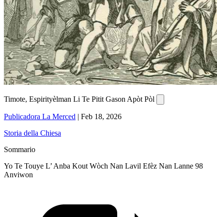
Timote, Espirityèlman Li Te Pitit Gason Apòt Pòl
Publicadora La Merced
|
Feb 18, 2026
Storia della Chiesa
Sommario
Yo Te Touye L’ Anba Kout Wòch Nan Lavil Efèz Nan Lanne 98
Anviwon