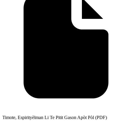
Timote, Espirityèlman Li Te Pitit Gason Apòt Pòl (PDF)