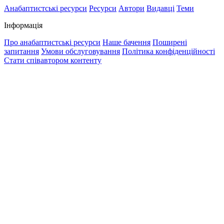
Анабаптистські ресурси
Ресурси
Автори
Видавці
Теми
Інформація
Про анабаптистські ресурси
Наше бачення
Поширені
запитання
Умови обслуговування
Політика конфіденційності
Стати співавтором контенту