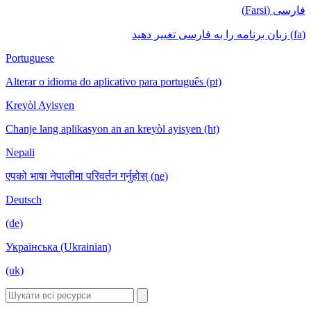
فارسی (Farsi)
(fa) زبان برنامه را به فارسی تغییر دهید
Portuguese
Alterar o idioma do aplicativo para português (pt)
Kreyòl Ayisyen
Chanje lang aplikasyon an an kreyòl ayisyen (ht)
Nepali
एपको भाषा नेपालीमा परिवर्तन गर्नुहोस् (ne)
Deutsch
(de)
Українська (Ukrainian)
(uk)