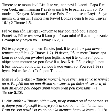
Timote se te moun lavil List li te ye, nan peyi Likaoni. Papa l’ te
yon Grèk, men manman l’ avèk grann li te fè pati ras Jwif yo. Yo
toude te Kretyen. Manman l’ se te Enis. Grann li se te Lòyis. Se yo
menm ki te enstwi Timote nan Pawòl Bondye depi li te piti. Travay
16.1; 2 Timote 1.5.
Frè yo nan zòn List epi Ikonyòm te bay bon rapò pou Timote.
Poutèt sa, Pòl te resevwa li kòm patnè nan ministè li a, nan prezante
Levanjil bay payen yo. Travay 16.2, 3.
Pòl te apresye epi renmen Timote, jouk li te rele l’ : «
pitit mwen
renmen anpil la
» (2 Timote 1.2). Pi devan, Pòl te mete Timote apa
kòm evèk oubyen pwofesè pou legliz la, epi li te konfye l’ pou li
okipe bann mouton yo pou Sovè li a, Jezi Kris. Pòl te chaje l’ pou
li bay mouton yo nouriti, epi pou li gouvènen yo. Pou ede l’ fè sa
byen, Pòl te ekri de (2) lèt pou Timote.
Men sa Pòl te ekri : «
Timote monchè, veye byen sou sa yo te renmèt
ou a. Pa pèdi tan ou nan diskou san sans ki pa dakò ak verite a, ni
nan diskisyon pou bagay anpil moun pran pou konesans
» (1
Timote 6.20).
Li ekri ankò : «
Timote, pitit mwen, m’ap renmèt ou kòmandman sa
a, dapre pawòl pwofèt Bondye yo te di sou ou nan tan lontan an.
Pran fòs sou pawòl sa yo pou ou ka mennen batay la byen
» (1.18).