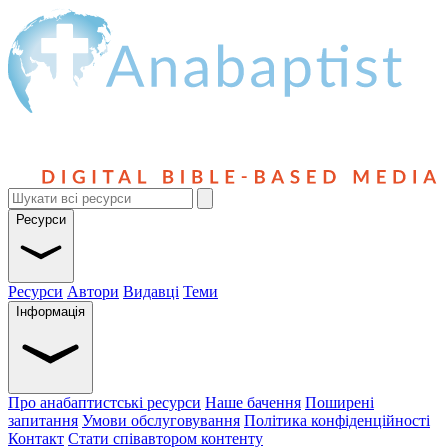
Ресурси
Ресурси
Автори
Видавці
Теми
Інформація
Про анабаптистські ресурси
Наше бачення
Поширені
запитання
Умови обслуговування
Політика конфіденційності
Контакт
Стати співавтором контенту