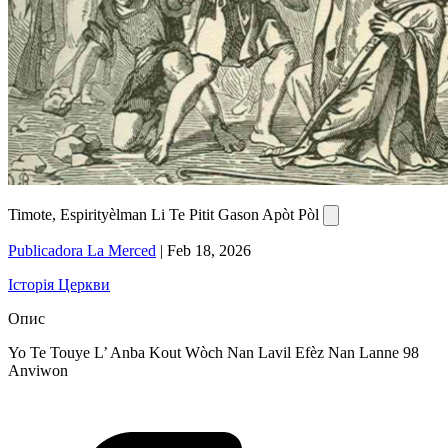
Timote, Espirityèlman Li Te Pitit Gason Apòt Pòl
Publicadora La Merced
|
Feb 18, 2026
Історія Церкви
Опис
Yo Te Touye L’ Anba Kout Wòch Nan Lavil Efèz Nan Lanne 98
Anviwon