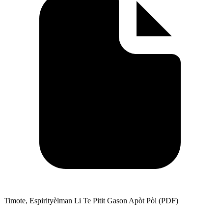
Timote, Espirityèlman Li Te Pitit Gason Apòt Pòl (PDF)