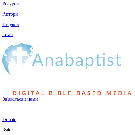
Ресурси
Автори
Видавці
Теми
Зв'яжіться з нами
|
Donate
Зміст