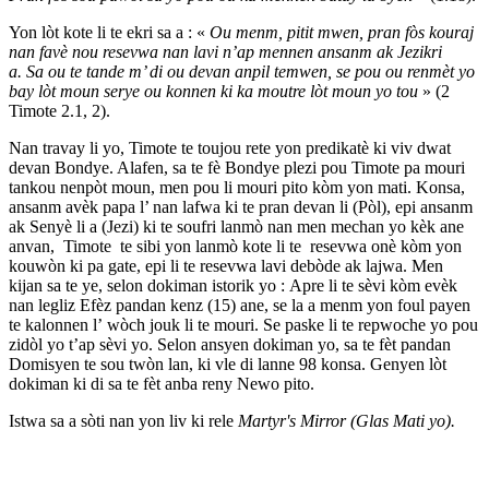
Yon lòt kote li te ekri sa a : «
Ou menm, pitit mwen, pran fòs kouraj
nan favè nou resevwa nan lavi n’ap mennen ansanm ak Jezikri
a. Sa ou te tande m’ di ou devan anpil temwen, se pou ou renmèt yo
bay lòt moun serye ou konnen ki ka moutre lòt moun yo tou
» (2
Timote 2.1, 2).
Nan travay li yo, Timote te toujou rete yon predikatè ki viv dwat
devan Bondye. Alafen, sa te fè Bondye plezi pou Timote pa mouri
tankou nenpòt moun, men pou li mouri pito kòm yon mati. Konsa,
ansanm avèk papa l’ nan lafwa ki te pran devan li (Pòl), epi ansanm
ak Senyè li a (Jezi) ki te soufri lanmò nan men mechan yo kèk ane
anvan, Timote te sibi yon lanmò kote li te resevwa onè kòm yon
kouwòn ki pa gate, epi li te resevwa lavi debòde ak lajwa. Men
kijan sa te ye, selon dokiman istorik yo : Apre li te sèvi kòm evèk
nan legliz Efèz pandan kenz (15) ane, se la a menm yon foul payen
te kalonnen l’ wòch jouk li te mouri. Se paske li te repwoche yo pou
zidòl yo t’ap sèvi yo. Selon ansyen dokiman yo, sa te fèt pandan
Domisyen te sou twòn lan, ki vle di lanne 98 konsa. Genyen lòt
dokiman ki di sa te fèt anba reny Newo pito.
Istwa sa a sòti nan yon liv ki rele
Martyr's Mirror (Glas Mati yo).