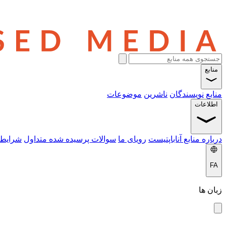
منابع
منابع
نویسندگان
ناشرین
موضوعات
اطلاعات
درباره منابع آناباپتیست
رویای ما
سوالات پرسیده شده متداول
شرایط 
FA
زبان ها