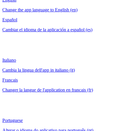
Change the app language to English (en)
Español
Cambiar el idioma de la aplicación a español (es)
Italiano
Cambia la lingua dell'app in italiano (it)
Français
Changer la langue de l'application en français (fr)
Portuguese
Alterar o idioma do aplicativo para português (pt)