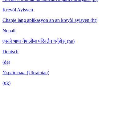
Kreyòl Ayisyen
Chanje lang aplikasyon an an kreyòl ayisyen (ht)
Nepali
एपको भाषा नेपालीमा परिवर्तन गर्नुहोस् (ne)
Deutsch
(de)
Українська (Ukrainian)
(uk)