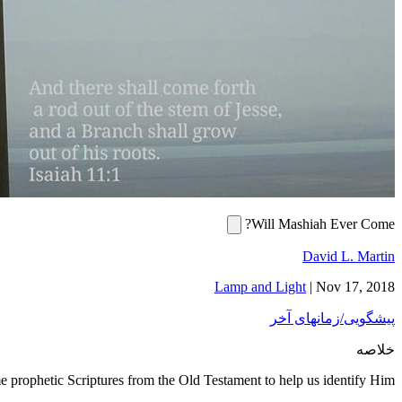
Will Mashiah Ever Come?
David L. Martin
Lamp and Light
|
Nov 17, 2018
پیشگویی/زمانهای آخر
خلاصه
 prophetic Scriptures from the Old Testament to help us identify Him