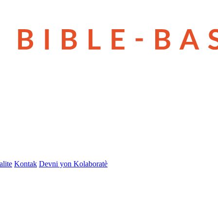
lite
Kontak
Devni yon Kolaboratè