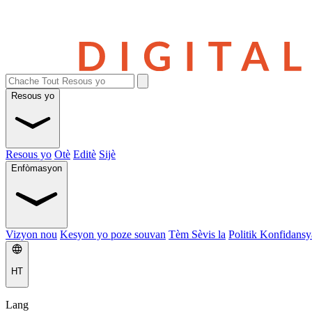
Resous yo
Resous yo
Otè
Editè
Sijè
Enfòmasyon
Vizyon nou
Kesyon yo poze souvan
Tèm Sèvis la
Politik Konfidansya
HT
Lang