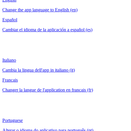
Change the app language to English (en)
Español
Cambiar el idioma de la aplicación a español (es)
Italiano
Cambia la lingua dell'app in italiano (it)
Français
Changer la langue de l'application en français (fr)
Portuguese
Alterar o idioma do aplicativo para português (pt)