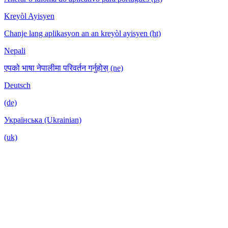
Kreyòl Ayisyen
Chanje lang aplikasyon an an kreyòl ayisyen (ht)
Nepali
एपको भाषा नेपालीमा परिवर्तन गर्नुहोस् (ne)
Deutsch
(de)
Українська (Ukrainian)
(uk)