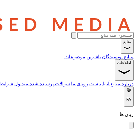
منابع
منابع
نویسندگان
ناشرین
موضوعات
اطلاعات
درباره منابع آناباپتیست
رویای ما
سوالات پرسیده شده متداول
شرایط 
FA
زبان ها