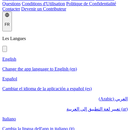
Questions
Conditions d'Utilisation
Politique de Confidentialité
Contacter
Devenir un Contributeur
FR
Les Langues
English
Change the app language to English (en)
Español
Cambiar el idioma de la aplicación a español (es)
العربي (Arabic)
(ar) تغيير لغة التطبيق إلى العربية
Italiano
Cambia la lingua dell'app in italiano (it)