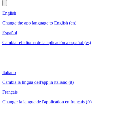
English
Change the app language to English (en)
Español
Cambiar el idioma de la aplicación a español (es)
Italiano
Cambia la lingua dell'app in italiano (it)
Français
Changer la langue de l'application en français (fr)