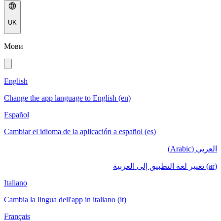
UK
Мови
English
Change the app language to English (en)
Español
Cambiar el idioma de la aplicación a español (es)
العربي (Arabic)
(ar) تغيير لغة التطبيق إلى العربية
Italiano
Cambia la lingua dell'app in italiano (it)
Français