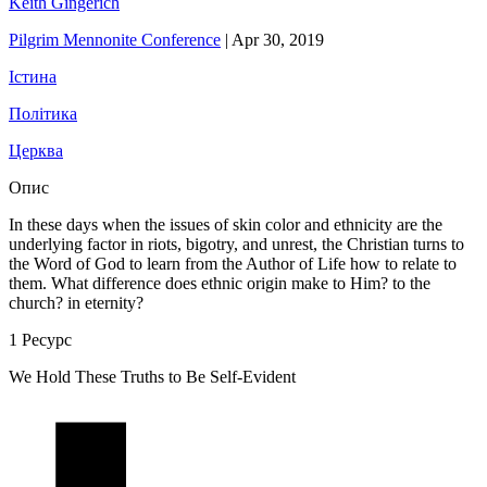
Keith Gingerich
Pilgrim Mennonite Conference
|
Apr 30, 2019
Істина
Політика
Церква
Опис
In these days when the issues of skin color and ethnicity are the
underlying factor in riots, bigotry, and unrest, the Christian turns to
the Word of God to learn from the Author of Life how to relate to
them. What difference does ethnic origin make to Him? to the
church? in eternity?
1 Ресурс
We Hold These Truths to Be Self-Evident