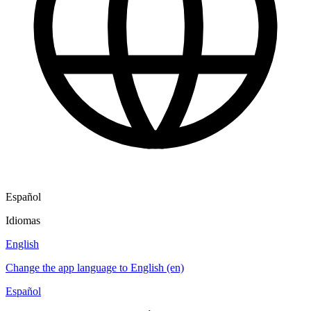
Español
Idiomas
English
Change the app language to English (en)
Español