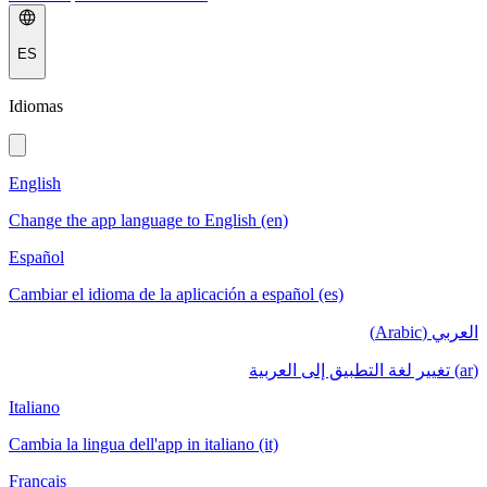
ES
Idiomas
English
Change the app language to English (en)
Español
Cambiar el idioma de la aplicación a español (es)
العربي (Arabic)
(ar) تغيير لغة التطبيق إلى العربية
Italiano
Cambia la lingua dell'app in italiano (it)
Français