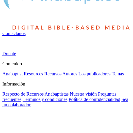
Contáctanos
|
Donate
Contenido
Anabaptist Resources
Recursos
Autores
Los publicadores
Temas
Información
Respecto de Recursos Anabaptistas
Nuestra visión
Preguntas
frecuentes
Términos y condiciones
Política de confidencialidad
Sea
un colaborador