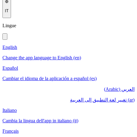
IT
Lingue
English
Change the app language to English (en)
Español
Cambiar el idioma de la aplicación a español (es)
العربي (Arabic)
(ar) تغيير لغة التطبيق إلى العربية
Italiano
Cambia la lingua dell'app in italiano (it)
Français