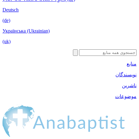
Deutsch
(de)
Українська 
(uk)