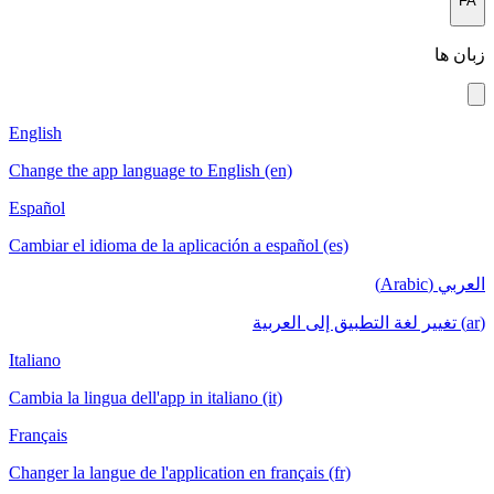
English
Change the a
Español
Cambiar el i
Italiano
Cambia la lin
Français
Changer la la