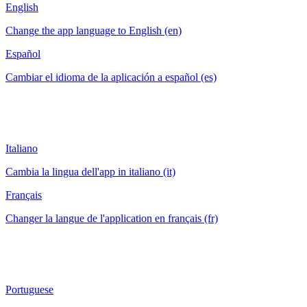
English
Change the app language to English (en)
Español
Cambiar el idioma de la aplicación a español (es)
Italiano
Cambia la lingua dell'app in italiano (it)
Français
Changer la langue de l'application en français (fr)
Portuguese