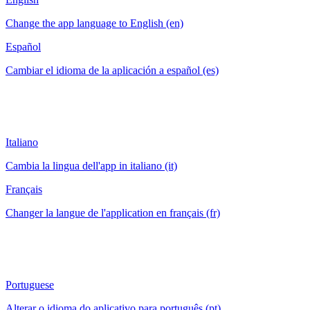
Change the app language to English (en)
Español
Cambiar el idioma de la aplicación a español (es)
Italiano
Cambia la lingua dell'app in italiano (it)
Français
Changer la langue de l'application en français (fr)
Portuguese
Alterar o idioma do aplicativo para português (pt)