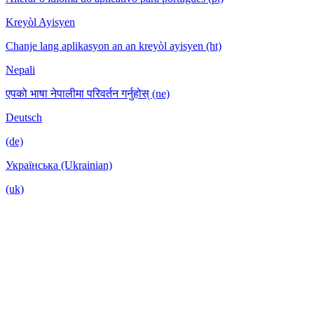
Kreyòl Ayisyen
Chanje lang aplikasyon an an kreyòl ayisyen (ht)
Nepali
एपको भाषा नेपालीमा परिवर्तन गर्नुहोस् (ne)
Deutsch
(de)
Українська (Ukrainian)
(uk)