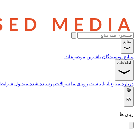
منابع
منابع
نویسندگان
ناشرین
موضوعات
اطلاعات
درباره منابع آناباپتیست
رویای ما
سوالات پرسیده شده متداول
شرایط 
FA
زبان ها