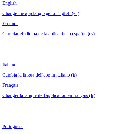
English
Change the app language to English (en)
Español
Cambiar el idioma de la aplicación a español (es)
Italiano
Cambia la lingua dell'app in italiano (it)
Français
Changer la langue de l'application en français (fr)
Portuguese