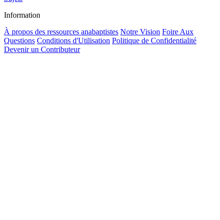
Information
À propos des ressources anabaptistes
Notre Vision
Foire Aux
Questions
Conditions d'Utilisation
Politique de Confidentialité
Devenir un Contributeur