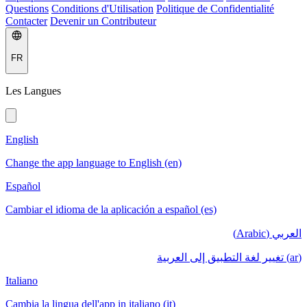
Questions
Conditions d'Utilisation
Politique de Confidentialité
Contacter
Devenir un Contributeur
FR
Les Langues
English
Change the app language to English (en)
Español
Cambiar el idioma de la aplicación a español (es)
العربي (Arabic)
(ar) تغيير لغة التطبيق إلى العربية
Italiano
Cambia la lingua dell'app in italiano (it)