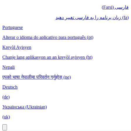
فارسی (Farsi)
(fa) زبان برنامه را به فارسی تغییر دهید
Portuguese
Alterar o idioma do aplicativo para português (pt)
Kreyòl Ayisyen
Chanje lang aplikasyon an an kreyòl ayisyen (ht)
Nepali
एपको भाषा नेपालीमा परिवर्तन गर्नुहोस् (ne)
Deutsch
(de)
Українська (Ukrainian)
(uk)