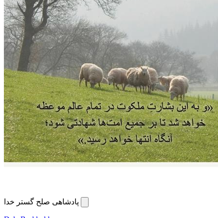
پادشاهی صلح گستر خدا