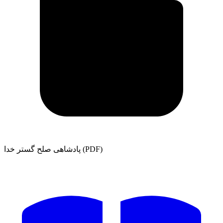
پادشاهی صلح گستر خدا (PDF)