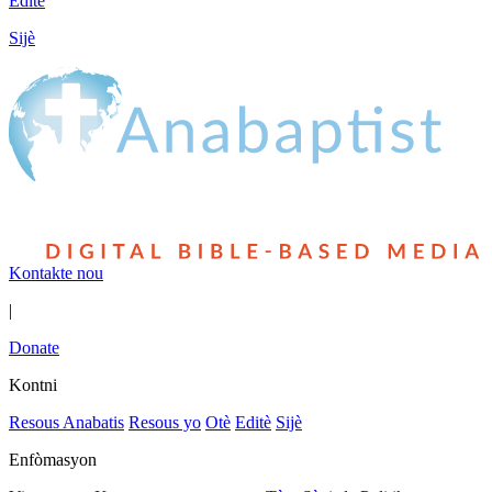
Editè
Sijè
Kontakte nou
|
Donate
Kontni
Resous Anabatis
Resous yo
Otè
Editè
Sijè
Enfòmasyon