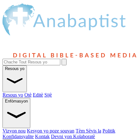
Resous yo
Resous yo
Otè
Editè
Sijè
Enfòmasyon
Vizyon nou
Kesyon yo poze souvan
Tèm Sèvis la
Politik
Konfidansyalite
Kontak
Devni yon Kolaboratè