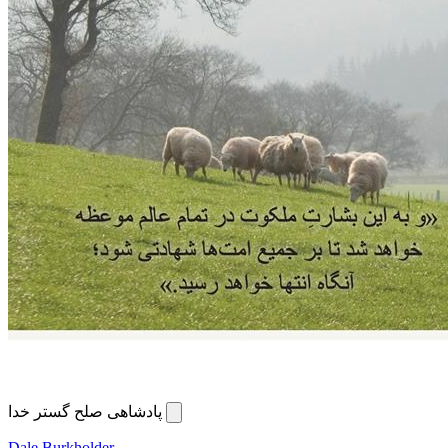
پادشاهی صلح گستر خدا
Dale Burkholder