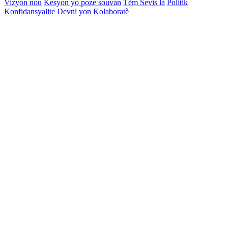
Vizyon nou
Kesyon yo poze souvan
Tèm Sèvis la
Politik
Konfidansyalite
Devni yon Kolaboratè