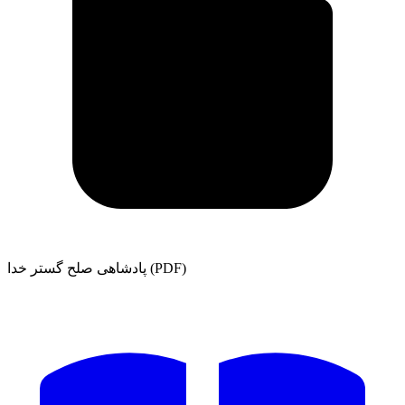
پادشاهی صلح گستر خدا (PDF)