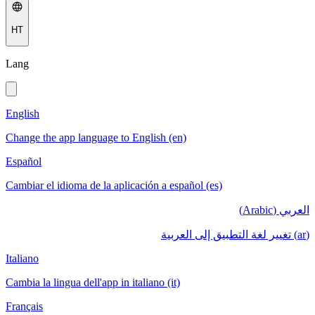
HT
Lang
English
Change the app language to English (en)
Español
Cambiar el idioma de la aplicación a español (es)
العربي (Arabic)
(ar) تغيير لغة التطبيق إلى العربية
Italiano
Cambia la lingua dell'app in italiano (it)
Français