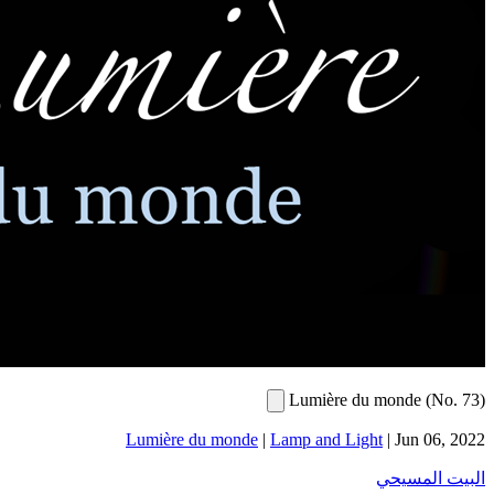
L
Lumière du monde
|
Lamp