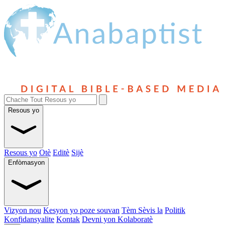
Resous yo
Resous yo
Otè
Editè
Sijè
Enfòmasyon
Vizyon nou
Kesyon yo poze souvan
Tèm Sèvis la
Politik
Konfidansyalite
Kontak
Devni yon Kolaboratè