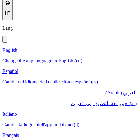
HT
Lang
English
Change the app language to English (en)
Español
Cambiar el idioma de la aplicación a español (es)
العربي (Arabic)
(ar) تغيير لغة التطبيق إلى العربية
Italiano
Cambia la lingua dell'app in italiano (it)
Français