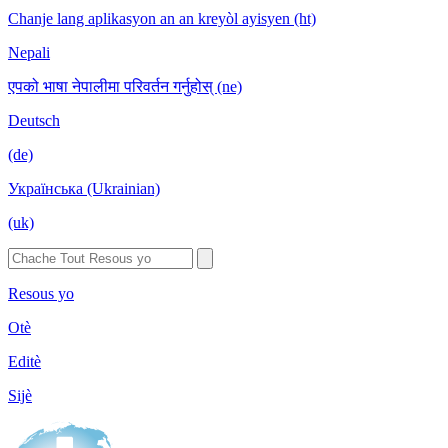
Chanje lang aplikasyon an an kreyòl ayisyen (ht)
Nepali
एपको भाषा नेपालीमा परिवर्तन गर्नुहोस् (ne)
Deutsch
(de)
Українська (Ukrainian)
(uk)
Resous yo
Otè
Editè
Sijè