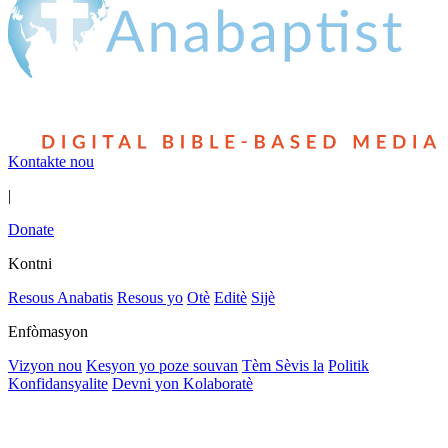
Kontakte nou
|
Donate
Kontni
Resous Anabatis
Resous yo
Otè
Editè
Sijè
Enfòmasyon
Vizyon nou
Kesyon yo poze souvan
Tèm Sèvis la
Politik
Konfidansyalite
Devni yon Kolaboratè