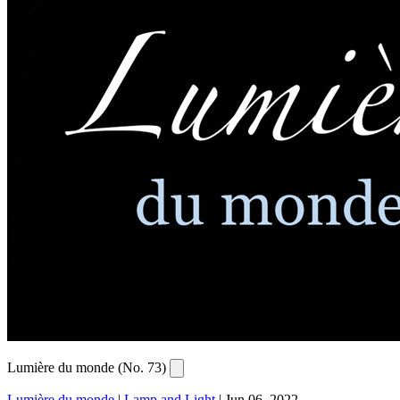
Lumière du monde (No. 73)
Lumière du monde
|
Lamp and Light
|
Jun 06, 2022