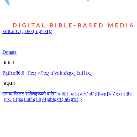
xfdLnfO{ ;Dks{ ug'{xf];\
|
Donate
;fdfu|L
PgfAofl6:6 ;|f]tx¿
>f]tx¿
n]vs
k|sfzgx¿
lzif{sx¿
hfgsf/L
एनाब्याप्टिस्ट स्रोतहरूको बारेमा
xfd|f] bz{g
af/Daf/ ;f]lwg] k|Zgx¿
;]jfsf
;t{x¿
uf]kgLotf gLlt
of]ubfgstf{ aGg'xf];\