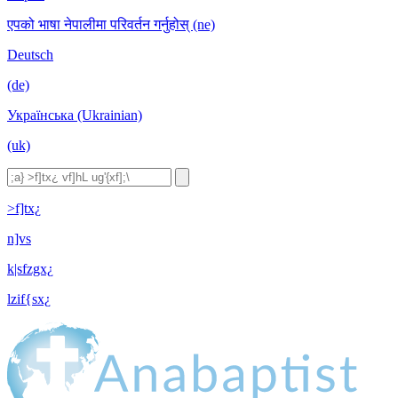
एपको भाषा नेपालीमा परिवर्तन गर्नुहोस् (ne)
Deutsch
(de)
Українська (Ukrainian)
(uk)
>f]tx¿
n]vs
k|sfzgx¿
lzif{sx¿