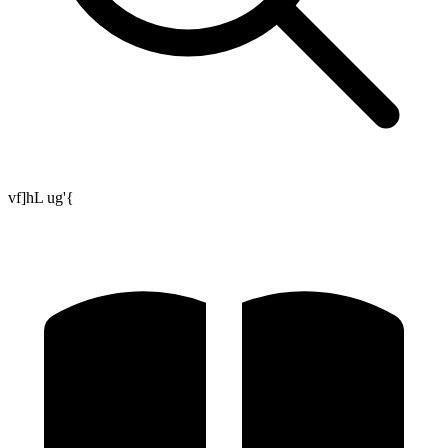
vf]hL ug'{