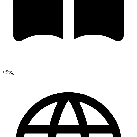
>f]tx¿