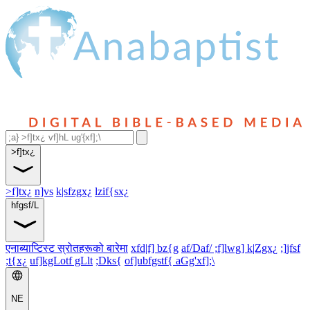
>f]tx¿
>f]tx¿
n]vs
k|sfzgx¿
lzif{sx¿
hfgsf/L
एनाब्याप्टिस्ट स्रोतहरूको बारेमा
xfd|f] bz{g
af/Daf/ ;f]lwg] k|Zgx¿
;]jfsf
;t{x¿
uf]kgLotf gLlt
;Dks{
of]ubfgstf{ aGg'xf];\
NE