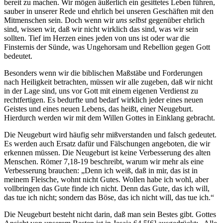
bereit zu machen. Wir mögen äußerlich ein gesittetes Leben führen,
sauber in unserer Rede und ehrlich bei unseren Geschäften mit den
Mitmenschen sein. Doch wenn wir
uns selbst
gegenüber ehrlich
sind, wissen wir, daß wir nicht wirklich das sind, was wir sein
sollten. Tief im Herzen eines jeden von uns ist oder war die
Finsternis der Sünde, was Ungehorsam und Rebellion gegen Gott
bedeutet.
Besonders wenn wir die biblischen Maßstäbe und Forderungen
nach Heiligkeit betrachten, müssen wir alle zugeben, daß wir nicht
in der Lage sind, uns vor Gott mit einem eigenen Verdienst zu
rechtfertigen. Es bedurfte und bedarf wirklich jeder eines neuen
Geistes und eines neuen Lebens, das heißt, einer Neugeburt.
Hierdurch werden wir mit dem Willen Gottes in Einklang gebracht.
Die Neugeburt wird häufig sehr mißverstanden und falsch gedeutet.
Es werden auch Ersatz dafür und Fälschungen angeboten, die wir
erkennen müssen. Die Neugeburt ist keine Verbesserung des alten
Menschen. Römer 7,18-19 beschreibt, warum wir mehr als eine
Verbesserung brauchen: „Denn ich weiß, daß in mir, das ist in
meinem Fleische, wohnt nicht Gutes. Wollen habe ich wohl, aber
vollbringen das Gute finde ich nicht. Denn das Gute, das ich will,
das tue ich nicht; sondern das Böse, das ich nicht will, das tue ich.“
Die Neugeburt besteht nicht darin, daß man sein Bestes gibt. Gottes