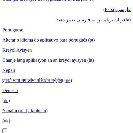
فارسی (Farsi)
(fa) زبان برنامه را به فارسی تغییر دهید
Portuguese
Alterar o idioma do aplicativo para português (pt)
Kreyòl Ayisyen
Chanje lang aplikasyon an an kreyòl ayisyen (ht)
Nepali
एपको भाषा नेपालीमा परिवर्तन गर्नुहोस् (ne)
Deutsch
(de)
Українська (Ukrainian)
(uk)