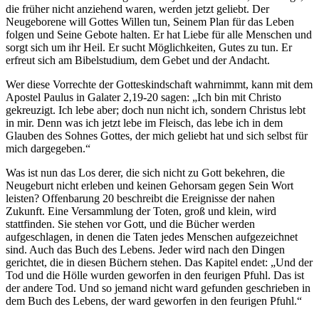
die früher nicht anziehend waren, werden jetzt geliebt. Der
Neugeborene will Gottes Willen tun, Seinem Plan für das Leben
folgen und Seine Gebote halten. Er hat Liebe für alle Menschen und
sorgt sich um ihr Heil. Er sucht Möglichkeiten, Gutes zu tun. Er
erfreut sich am Bibelstudium, dem Gebet und der Andacht.
Wer diese Vorrechte der Gotteskindschaft wahrnimmt, kann mit dem
Apostel Paulus in Galater 2,19-20 sagen: „Ich bin mit Christo
gekreuzigt. Ich lebe aber; doch nun nicht ich, sondern Christus lebt
in mir. Denn was ich jetzt lebe im Fleisch, das lebe ich in dem
Glauben des Sohnes Gottes, der mich geliebt hat und sich selbst für
mich dargegeben.“
Was ist nun das Los derer, die sich nicht zu Gott bekehren, die
Neugeburt nicht erleben und keinen Gehorsam gegen Sein Wort
leisten? Offenbarung 20 beschreibt die Ereignisse der nahen
Zukunft. Eine Versammlung der Toten, groß und klein, wird
stattfinden. Sie stehen vor Gott, und die Bücher werden
aufgeschlagen, in denen die Taten jedes Menschen aufgezeichnet
sind. Auch das Buch des Lebens. Jeder wird nach den Dingen
gerichtet, die in diesen Büchern stehen. Das Kapitel endet: „Und der
Tod und die Hölle wurden geworfen in den feurigen Pfuhl. Das ist
der andere Tod. Und so jemand nicht ward gefunden geschrieben in
dem Buch des Lebens, der ward geworfen in den feurigen Pfuhl.“