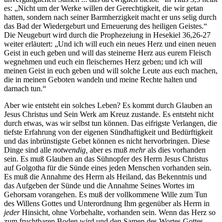
es: „Nicht um der Werke willen der Gerechtigkeit, die wir getan
hatten, sondern nach seiner Barmherzigkeit macht er uns selig durch
das Bad der Wiedergeburt und Erneuerung des heiligen Geistes.“
Die Neugeburt wird durch die Prophezeiung in Hesekiel 36,26-27
weiter erläutert: „Und ich will euch ein neues Herz und einen neuen
Geist in euch geben und will das steinerne Herz aus eurem Fleisch
wegnehmen und euch ein fleischernes Herz geben; und ich will
meinen Geist in euch geben und will solche Leute aus euch machen,
die in meinen Geboten wandeln und meine Rechte halten und
darnach tun.“
Aber wie entsteht ein solches Leben? Es kommt durch Glauben an
Jesus Christus und Sein Werk am Kreuz zustande. Es entsteht nicht
durch etwas, was wir selbst tun können. Das eifrigste Verlangen, die
tiefste Erfahrung von der eigenen Sündhaftigkeit und Bedürftigkeit
und das inbrünstigste Gebet können es nicht hervorbringen. Diese
Dinge sind alle
notwendig,
aber es muß
mehr
als dies vorhanden
sein. Es muß Glauben an das Sühnopfer des Herrn Jesus Christus
auf Golgotha für die Sünde eines jeden Menschen vorhanden sein.
Es muß die Annahme des Herrn als Heiland, das Bekenntnis und
das Aufgeben der Sünde und die Annahme Seines Wortes im
Gehorsam vorangehen. Es muß der vollkommene Wille zum Tun
des Willens Gottes und Unterordnung Ihm gegenüber als Herrn in
jeder
Hinsicht, ohne Vorbehalte, vorhanden sein. Wenn das Herz so
zum fruchtbaren Boden wird und den Samen des Wortes Gottes