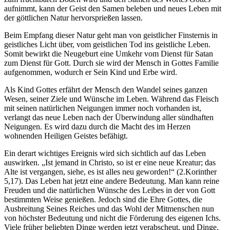
aufnimmt, kann der Geist den Samen beleben und neues Leben mit
der göttlichen Natur hervorsprießen lassen.
Beim Empfang dieser Natur geht man von geistlicher Finsternis in
geistliches Licht über, vom geistlichen Tod ins geistliche Leben.
Somit bewirkt die Neugeburt eine Umkehr vom Dienst für Satan
zum Dienst für Gott. Durch sie wird der Mensch in Gottes Familie
aufgenommen, wodurch er Sein Kind und Erbe wird.
Als Kind Gottes erfährt der Mensch den Wandel seines ganzen
Wesen, seiner Ziele und Wünsche im Leben. Während das Fleisch
mit seinen natürlichen Neigungen immer noch vorhanden ist,
verlangt das neue Leben nach der Überwindung aller sündhaften
Neigungen. Es wird dazu durch die Macht des im Herzen
wohnenden Heiligen Geistes befähigt.
Ein derart wichtiges Ereignis wird sich sichtlich auf das Leben
auswirken. „Ist jemand in Christo, so ist er eine neue Kreatur; das
Alte ist vergangen, siehe, es ist alles neu geworden!“ (2.Korinther
5,17). Das Leben hat jetzt eine andere Bedeutung. Man kann reine
Freuden und die natürlichen Wünsche des Leibes in der von Gott
bestimmten Weise genießen. Jedoch sind die Ehre Gottes, die
Ausbreitung Seines Reiches und das Wohl der Mitmenschen nun
von höchster Bedeutung und nicht die Förderung des eigenen Ichs.
Viele früher beliebten Dinge werden jetzt verabscheut, und Dinge,