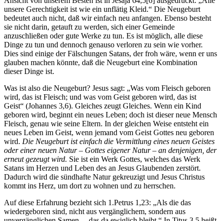
Ansicht von unserem Besten ist in Jesaja 64,5[6] ausgedrückt: „Alle
unsere Gerechtigkeit ist wie ein unflätig Kleid.“ Die Neugeburt
bedeutet auch nicht, daß wir einfach neu anfangen. Ebenso besteht
sie nicht darin, getauft zu werden, sich einer Gemeinde
anzuschließen oder gute Werke zu tun. Es ist möglich, alle diese
Dinge zu tun und dennoch genauso verloren zu sein wie vorher.
Dies sind einige der Fälschungen Satans, der froh wäre, wenn er uns
glauben machen könnte, daß die Neugeburt eine Kombination
dieser Dinge ist.
Was ist also die Neugeburt? Jesus sagt: „Was vom Fleisch geboren
wird, das ist Fleisch; und was vom Geist geboren wird, das ist
Geist“ (Johannes 3,6). Gleiches zeugt Gleiches. Wenn ein Kind
geboren wird, beginnt ein neues Leben; doch ist dieser neue Mensch
Fleisch, genau wie seine Eltern. In der gleichen Weise entsteht ein
neues Leben im Geist, wenn jemand vom Geist Gottes neu geboren
wird.
Die Neugeburt ist einfach die Vermittlung eines neuen Geistes
oder einer neuen Natur – Gottes eigener Natur – an denjenigen, der
erneut gezeugt wird.
Sie ist ein Werk Gottes, welches das Werk
Satans im Herzen und Leben des an Jesus Glaubenden zerstört.
Dadurch wird die sündhafte Natur gekreuzigt und Jesus Christus
kommt ins Herz, um dort zu wohnen und zu herrschen.
Auf diese Erfahrung bezieht sich 1.Petrus 1,23: „Als die das
wiedergeboren sind, nicht aus vergänglichem, sondern aus
unvergänglichen Samen ... das da ewiglich bleibt.“ In Titus 3,5 heißt