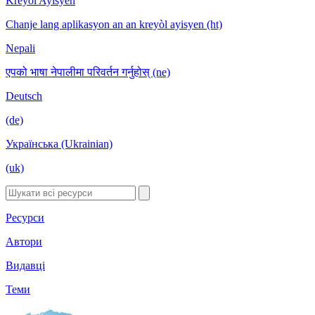
Kreyòl Ayisyen
Chanje lang aplikasyon an an kreyòl ayisyen (ht)
Nepali
एपको भाषा नेपालीमा परिवर्तन गर्नुहोस् (ne)
Deutsch
(de)
Українська (Ukrainian)
(uk)
Ресурси
Автори
Видавці
Теми