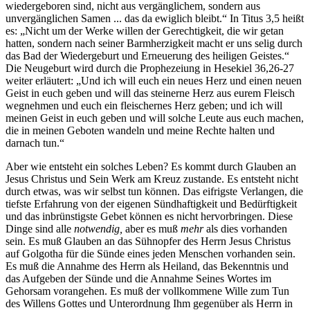
wiedergeboren sind, nicht aus vergänglichem, sondern aus
unvergänglichen Samen ... das da ewiglich bleibt.“ In Titus 3,5 heißt
es: „Nicht um der Werke willen der Gerechtigkeit, die wir getan
hatten, sondern nach seiner Barmherzigkeit macht er uns selig durch
das Bad der Wiedergeburt und Erneuerung des heiligen Geistes.“
Die Neugeburt wird durch die Prophezeiung in Hesekiel 36,26-27
weiter erläutert: „Und ich will euch ein neues Herz und einen neuen
Geist in euch geben und will das steinerne Herz aus eurem Fleisch
wegnehmen und euch ein fleischernes Herz geben; und ich will
meinen Geist in euch geben und will solche Leute aus euch machen,
die in meinen Geboten wandeln und meine Rechte halten und
darnach tun.“
Aber wie entsteht ein solches Leben? Es kommt durch Glauben an
Jesus Christus und Sein Werk am Kreuz zustande. Es entsteht nicht
durch etwas, was wir selbst tun können. Das eifrigste Verlangen, die
tiefste Erfahrung von der eigenen Sündhaftigkeit und Bedürftigkeit
und das inbrünstigste Gebet können es nicht hervorbringen. Diese
Dinge sind alle
notwendig,
aber es muß
mehr
als dies vorhanden
sein. Es muß Glauben an das Sühnopfer des Herrn Jesus Christus
auf Golgotha für die Sünde eines jeden Menschen vorhanden sein.
Es muß die Annahme des Herrn als Heiland, das Bekenntnis und
das Aufgeben der Sünde und die Annahme Seines Wortes im
Gehorsam vorangehen. Es muß der vollkommene Wille zum Tun
des Willens Gottes und Unterordnung Ihm gegenüber als Herrn in