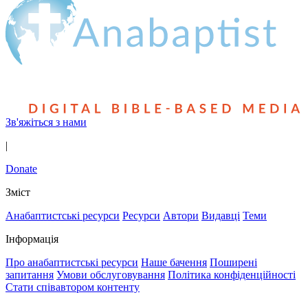
Зв'яжіться з нами
|
Donate
Зміст
Анабаптистські ресурси
Ресурси
Автори
Видавці
Теми
Інформація
Про анабаптистські ресурси
Наше бачення
Поширені
запитання
Умови обслуговування
Політика конфіденційності
Стати співавтором контенту