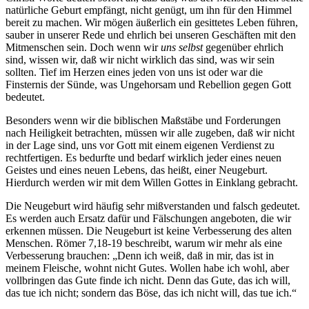
natürliche Geburt empfängt, nicht genügt, um ihn für den Himmel
bereit zu machen. Wir mögen äußerlich ein gesittetes Leben führen,
sauber in unserer Rede und ehrlich bei unseren Geschäften mit den
Mitmenschen sein. Doch wenn wir
uns selbst
gegenüber ehrlich
sind, wissen wir, daß wir nicht wirklich das sind, was wir sein
sollten. Tief im Herzen eines jeden von uns ist oder war die
Finsternis der Sünde, was Ungehorsam und Rebellion gegen Gott
bedeutet.
Besonders wenn wir die biblischen Maßstäbe und Forderungen
nach Heiligkeit betrachten, müssen wir alle zugeben, daß wir nicht
in der Lage sind, uns vor Gott mit einem eigenen Verdienst zu
rechtfertigen. Es bedurfte und bedarf wirklich jeder eines neuen
Geistes und eines neuen Lebens, das heißt, einer Neugeburt.
Hierdurch werden wir mit dem Willen Gottes in Einklang gebracht.
Die Neugeburt wird häufig sehr mißverstanden und falsch gedeutet.
Es werden auch Ersatz dafür und Fälschungen angeboten, die wir
erkennen müssen. Die Neugeburt ist keine Verbesserung des alten
Menschen. Römer 7,18-19 beschreibt, warum wir mehr als eine
Verbesserung brauchen: „Denn ich weiß, daß in mir, das ist in
meinem Fleische, wohnt nicht Gutes. Wollen habe ich wohl, aber
vollbringen das Gute finde ich nicht. Denn das Gute, das ich will,
das tue ich nicht; sondern das Böse, das ich nicht will, das tue ich.“