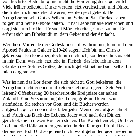
von höchster Bedeutung und nicht die Förderung des eigenen Ichs.
Viele früher beliebten Dinge werden jetzt verabscheut, und Dinge,
die früher nicht anziehend waren, werden jetzt geliebt. Der
Neugeborene will Gottes Willen tun, Seinem Plan für das Leben
folgen und Seine Gebote halten. Er hat Liebe für alle Menschen und
sorgt sich um ihr Heil. Er sucht Möglichkeiten, Gutes zu tun. Er
erfreut sich am Bibelstudium, dem Gebet und der Andacht.
Wer diese Vorrechte der Gotteskindschaft wahrnimmt, kann mit dem
Apostel Paulus in Galater 2,19-20 sagen: „Ich bin mit Christo
gekreuzigt. Ich lebe aber; doch nun nicht ich, sondern Christus lebt
in mir. Denn was ich jetzt lebe im Fleisch, das lebe ich in dem
Glauben des Sohnes Gottes, der mich geliebt hat und sich selbst für
mich dargegeben.“
Was ist nun das Los derer, die sich nicht zu Gott bekehren, die
Neugeburt nicht erleben und keinen Gehorsam gegen Sein Wort
leisten? Offenbarung 20 beschreibt die Ereignisse der nahen
Zukunft. Eine Versammlung der Toten, groß und klein, wird
stattfinden. Sie stehen vor Gott, und die Bücher werden
aufgeschlagen, in denen die Taten jedes Menschen aufgezeichnet
sind. Auch das Buch des Lebens. Jeder wird nach den Dingen
gerichtet, die in diesen Büchern stehen. Das Kapitel endet: „Und der
Tod und die Hölle wurden geworfen in den feurigen Pfuhl. Das ist
der andere Tod. Und so jemand nicht ward gefunden geschrieben in