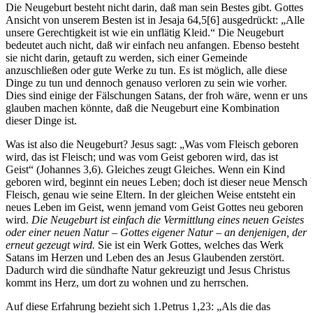
Die Neugeburt besteht nicht darin, daß man sein Bestes gibt. Gottes
Ansicht von unserem Besten ist in Jesaja 64,5[6] ausgedrückt: „Alle
unsere Gerechtigkeit ist wie ein unflätig Kleid.“ Die Neugeburt
bedeutet auch nicht, daß wir einfach neu anfangen. Ebenso besteht
sie nicht darin, getauft zu werden, sich einer Gemeinde
anzuschließen oder gute Werke zu tun. Es ist möglich, alle diese
Dinge zu tun und dennoch genauso verloren zu sein wie vorher.
Dies sind einige der Fälschungen Satans, der froh wäre, wenn er uns
glauben machen könnte, daß die Neugeburt eine Kombination
dieser Dinge ist.
Was ist also die Neugeburt? Jesus sagt: „Was vom Fleisch geboren
wird, das ist Fleisch; und was vom Geist geboren wird, das ist
Geist“ (Johannes 3,6). Gleiches zeugt Gleiches. Wenn ein Kind
geboren wird, beginnt ein neues Leben; doch ist dieser neue Mensch
Fleisch, genau wie seine Eltern. In der gleichen Weise entsteht ein
neues Leben im Geist, wenn jemand vom Geist Gottes neu geboren
wird.
Die Neugeburt ist einfach die Vermittlung eines neuen Geistes
oder einer neuen Natur – Gottes eigener Natur – an denjenigen, der
erneut gezeugt wird.
Sie ist ein Werk Gottes, welches das Werk
Satans im Herzen und Leben des an Jesus Glaubenden zerstört.
Dadurch wird die sündhafte Natur gekreuzigt und Jesus Christus
kommt ins Herz, um dort zu wohnen und zu herrschen.
Auf diese Erfahrung bezieht sich 1.Petrus 1,23: „Als die das