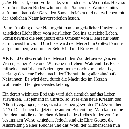
jeder
Hinsicht, ohne Vorbehalte, vorhanden sein. Wenn das Herz so
zum fruchtbaren Boden wird und den Samen des Wortes Gottes
aufnimmt, kann der Geist den Samen beleben und neues Leben mit
der göttlichen Natur hervorsprießen lassen.
Beim Empfang dieser Natur geht man von geistlicher Finsternis in
geistliches Licht über, vom geistlichen Tod ins geistliche Leben.
Somit bewirkt die Neugeburt eine Umkehr vom Dienst für Satan
zum Dienst für Gott. Durch sie wird der Mensch in Gottes Familie
aufgenommen, wodurch er Sein Kind und Erbe wird.
Als Kind Gottes erfährt der Mensch den Wandel seines ganzen
Wesen, seiner Ziele und Wünsche im Leben. Während das Fleisch
mit seinen natürlichen Neigungen immer noch vorhanden ist,
verlangt das neue Leben nach der Überwindung aller sündhaften
Neigungen. Es wird dazu durch die Macht des im Herzen
wohnenden Heiligen Geistes befähigt.
Ein derart wichtiges Ereignis wird sich sichtlich auf das Leben
auswirken. „Ist jemand in Christo, so ist er eine neue Kreatur; das
Alte ist vergangen, siehe, es ist alles neu geworden!“ (2.Korinther
5,17). Das Leben hat jetzt eine andere Bedeutung. Man kann reine
Freuden und die natürlichen Wünsche des Leibes in der von Gott
bestimmten Weise genießen. Jedoch sind die Ehre Gottes, die
Ausbreitung Seines Reiches und das Wohl der Mitmenschen nun