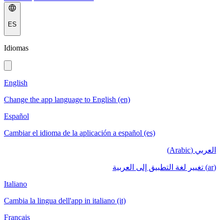
ES
Idiomas
English
Change the app language to English (en)
Español
Cambiar el idioma de la aplicación a español (es)
العربي (Arabic)
(ar) تغيير لغة التطبيق إلى العربية
Italiano
Cambia la lingua dell'app in italiano (it)
Français