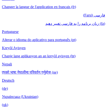
Changer la langue de l'application en français (fr)
فارسی (Farsi)
(fa) زبان برنامه را به فارسی تغییر دهید
Portuguese
Alterar o idioma do aplicativo para português (pt)
Kreyòl Ayisyen
Chanje lang aplikasyon an an kreyòl ayisyen (ht)
Nepali
एपको भाषा नेपालीमा परिवर्तन गर्नुहोस् (ne)
Deutsch
(de)
Українська (Ukrainian)
(uk)