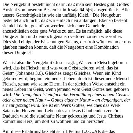
Die Neugeburt besteht nicht darin, daß man sein Bestes gibt. Gottes
Ansicht von unserem Besten ist in Jesaja 64,5[6] ausgedrückt: „Alle
unsere Gerechtigkeit ist wie ein unflätig Kleid.“ Die Neugeburt
bedeutet auch nicht, daß wir einfach neu anfangen. Ebenso besteht
sie nicht darin, getauft zu werden, sich einer Gemeinde
anzuschließen oder gute Werke zu tun. Es ist möglich, alle diese
Dinge zu tun und dennoch genauso verloren zu sein wie vorher.
Dies sind einige der Fälschungen Satans, der froh wäre, wenn er uns
glauben machen könnte, daß die Neugeburt eine Kombination
dieser Dinge ist.
Was ist also die Neugeburt? Jesus sagt: „Was vom Fleisch geboren
wird, das ist Fleisch; und was vom Geist geboren wird, das ist
Geist“ (Johannes 3,6). Gleiches zeugt Gleiches. Wenn ein Kind
geboren wird, beginnt ein neues Leben; doch ist dieser neue Mensch
Fleisch, genau wie seine Eltern. In der gleichen Weise entsteht ein
neues Leben im Geist, wenn jemand vom Geist Gottes neu geboren
wird.
Die Neugeburt ist einfach die Vermittlung eines neuen Geistes
oder einer neuen Natur – Gottes eigener Natur – an denjenigen, der
erneut gezeugt wird.
Sie ist ein Werk Gottes, welches das Werk
Satans im Herzen und Leben des an Jesus Glaubenden zerstört.
Dadurch wird die sündhafte Natur gekreuzigt und Jesus Christus
kommt ins Herz, um dort zu wohnen und zu herrschen.
Auf diese Erfahrung bezieht sich 1.Petrus 1,23: „Als die das