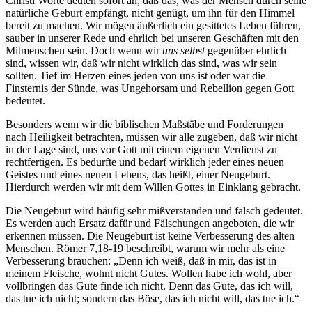
Christi Worte deuten sofort an, daß das, was der Mensch durch seine
natürliche Geburt empfängt, nicht genügt, um ihn für den Himmel
bereit zu machen. Wir mögen äußerlich ein gesittetes Leben führen,
sauber in unserer Rede und ehrlich bei unseren Geschäften mit den
Mitmenschen sein. Doch wenn wir
uns selbst
gegenüber ehrlich
sind, wissen wir, daß wir nicht wirklich das sind, was wir sein
sollten. Tief im Herzen eines jeden von uns ist oder war die
Finsternis der Sünde, was Ungehorsam und Rebellion gegen Gott
bedeutet.
Besonders wenn wir die biblischen Maßstäbe und Forderungen
nach Heiligkeit betrachten, müssen wir alle zugeben, daß wir nicht
in der Lage sind, uns vor Gott mit einem eigenen Verdienst zu
rechtfertigen. Es bedurfte und bedarf wirklich jeder eines neuen
Geistes und eines neuen Lebens, das heißt, einer Neugeburt.
Hierdurch werden wir mit dem Willen Gottes in Einklang gebracht.
Die Neugeburt wird häufig sehr mißverstanden und falsch gedeutet.
Es werden auch Ersatz dafür und Fälschungen angeboten, die wir
erkennen müssen. Die Neugeburt ist keine Verbesserung des alten
Menschen. Römer 7,18-19 beschreibt, warum wir mehr als eine
Verbesserung brauchen: „Denn ich weiß, daß in mir, das ist in
meinem Fleische, wohnt nicht Gutes. Wollen habe ich wohl, aber
vollbringen das Gute finde ich nicht. Denn das Gute, das ich will,
das tue ich nicht; sondern das Böse, das ich nicht will, das tue ich.“