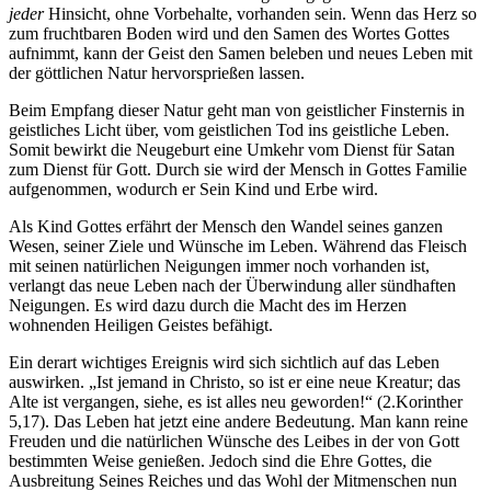
jeder
Hinsicht, ohne Vorbehalte, vorhanden sein. Wenn das Herz so
zum fruchtbaren Boden wird und den Samen des Wortes Gottes
aufnimmt, kann der Geist den Samen beleben und neues Leben mit
der göttlichen Natur hervorsprießen lassen.
Beim Empfang dieser Natur geht man von geistlicher Finsternis in
geistliches Licht über, vom geistlichen Tod ins geistliche Leben.
Somit bewirkt die Neugeburt eine Umkehr vom Dienst für Satan
zum Dienst für Gott. Durch sie wird der Mensch in Gottes Familie
aufgenommen, wodurch er Sein Kind und Erbe wird.
Als Kind Gottes erfährt der Mensch den Wandel seines ganzen
Wesen, seiner Ziele und Wünsche im Leben. Während das Fleisch
mit seinen natürlichen Neigungen immer noch vorhanden ist,
verlangt das neue Leben nach der Überwindung aller sündhaften
Neigungen. Es wird dazu durch die Macht des im Herzen
wohnenden Heiligen Geistes befähigt.
Ein derart wichtiges Ereignis wird sich sichtlich auf das Leben
auswirken. „Ist jemand in Christo, so ist er eine neue Kreatur; das
Alte ist vergangen, siehe, es ist alles neu geworden!“ (2.Korinther
5,17). Das Leben hat jetzt eine andere Bedeutung. Man kann reine
Freuden und die natürlichen Wünsche des Leibes in der von Gott
bestimmten Weise genießen. Jedoch sind die Ehre Gottes, die
Ausbreitung Seines Reiches und das Wohl der Mitmenschen nun