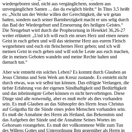
wiedergeboren sind, nicht aus vergänglichem, sondern aus
unvergänglichen Samen ... das da ewiglich bleibt.“ In Titus 3,5 heißt
es: „Nicht um der Werke willen der Gerechtigkeit, die wir getan
hatten, sondern nach seiner Barmherzigkeit macht er uns selig durch
das Bad der Wiedergeburt und Erneuerung des heiligen Geistes.“
Die Neugeburt wird durch die Prophezeiung in Hesekiel 36,26-27
weiter erläutert: „Und ich will euch ein neues Herz und einen neuen
Geist in euch geben und will das steinerne Herz aus eurem Fleisch
wegnehmen und euch ein fleischernes Herz geben; und ich will
meinen Geist in euch geben und will solche Leute aus euch machen,
die in meinen Geboten wandeln und meine Rechte halten und
darnach tun.“
Aber wie entsteht ein solches Leben? Es kommt durch Glauben an
Jesus Christus und Sein Werk am Kreuz zustande. Es entsteht nicht
durch etwas, was wir selbst tun können. Das eifrigste Verlangen, die
tiefste Erfahrung von der eigenen Sündhaftigkeit und Bedürftigkeit
und das inbrünstigste Gebet können es nicht hervorbringen. Diese
Dinge sind alle
notwendig,
aber es muß
mehr
als dies vorhanden
sein. Es muß Glauben an das Sühnopfer des Herrn Jesus Christus
auf Golgotha für die Sünde eines jeden Menschen vorhanden sein.
Es muß die Annahme des Herrn als Heiland, das Bekenntnis und
das Aufgeben der Sünde und die Annahme Seines Wortes im
Gehorsam vorangehen. Es muß der vollkommene Wille zum Tun
des Willens Gottes und Unterordnung Ihm gegenüber als Herrn in