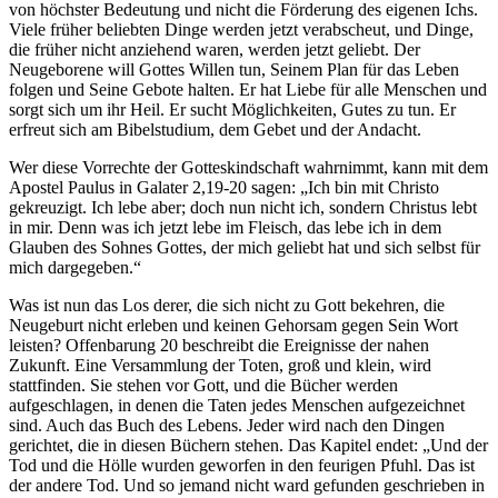
von höchster Bedeutung und nicht die Förderung des eigenen Ichs.
Viele früher beliebten Dinge werden jetzt verabscheut, und Dinge,
die früher nicht anziehend waren, werden jetzt geliebt. Der
Neugeborene will Gottes Willen tun, Seinem Plan für das Leben
folgen und Seine Gebote halten. Er hat Liebe für alle Menschen und
sorgt sich um ihr Heil. Er sucht Möglichkeiten, Gutes zu tun. Er
erfreut sich am Bibelstudium, dem Gebet und der Andacht.
Wer diese Vorrechte der Gotteskindschaft wahrnimmt, kann mit dem
Apostel Paulus in Galater 2,19-20 sagen: „Ich bin mit Christo
gekreuzigt. Ich lebe aber; doch nun nicht ich, sondern Christus lebt
in mir. Denn was ich jetzt lebe im Fleisch, das lebe ich in dem
Glauben des Sohnes Gottes, der mich geliebt hat und sich selbst für
mich dargegeben.“
Was ist nun das Los derer, die sich nicht zu Gott bekehren, die
Neugeburt nicht erleben und keinen Gehorsam gegen Sein Wort
leisten? Offenbarung 20 beschreibt die Ereignisse der nahen
Zukunft. Eine Versammlung der Toten, groß und klein, wird
stattfinden. Sie stehen vor Gott, und die Bücher werden
aufgeschlagen, in denen die Taten jedes Menschen aufgezeichnet
sind. Auch das Buch des Lebens. Jeder wird nach den Dingen
gerichtet, die in diesen Büchern stehen. Das Kapitel endet: „Und der
Tod und die Hölle wurden geworfen in den feurigen Pfuhl. Das ist
der andere Tod. Und so jemand nicht ward gefunden geschrieben in