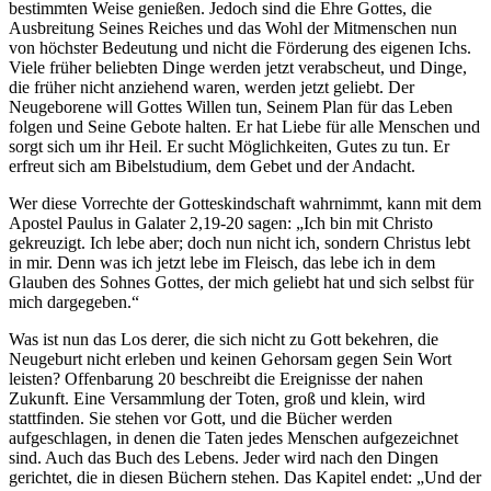
bestimmten Weise genießen. Jedoch sind die Ehre Gottes, die
Ausbreitung Seines Reiches und das Wohl der Mitmenschen nun
von höchster Bedeutung und nicht die Förderung des eigenen Ichs.
Viele früher beliebten Dinge werden jetzt verabscheut, und Dinge,
die früher nicht anziehend waren, werden jetzt geliebt. Der
Neugeborene will Gottes Willen tun, Seinem Plan für das Leben
folgen und Seine Gebote halten. Er hat Liebe für alle Menschen und
sorgt sich um ihr Heil. Er sucht Möglichkeiten, Gutes zu tun. Er
erfreut sich am Bibelstudium, dem Gebet und der Andacht.
Wer diese Vorrechte der Gotteskindschaft wahrnimmt, kann mit dem
Apostel Paulus in Galater 2,19-20 sagen: „Ich bin mit Christo
gekreuzigt. Ich lebe aber; doch nun nicht ich, sondern Christus lebt
in mir. Denn was ich jetzt lebe im Fleisch, das lebe ich in dem
Glauben des Sohnes Gottes, der mich geliebt hat und sich selbst für
mich dargegeben.“
Was ist nun das Los derer, die sich nicht zu Gott bekehren, die
Neugeburt nicht erleben und keinen Gehorsam gegen Sein Wort
leisten? Offenbarung 20 beschreibt die Ereignisse der nahen
Zukunft. Eine Versammlung der Toten, groß und klein, wird
stattfinden. Sie stehen vor Gott, und die Bücher werden
aufgeschlagen, in denen die Taten jedes Menschen aufgezeichnet
sind. Auch das Buch des Lebens. Jeder wird nach den Dingen
gerichtet, die in diesen Büchern stehen. Das Kapitel endet: „Und der