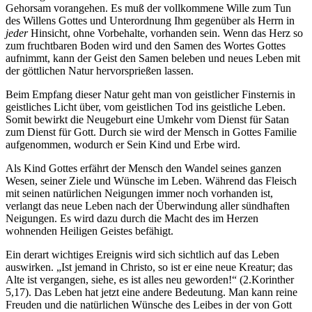
Gehorsam vorangehen. Es muß der vollkommene Wille zum Tun
des Willens Gottes und Unterordnung Ihm gegenüber als Herrn in
jeder
Hinsicht, ohne Vorbehalte, vorhanden sein. Wenn das Herz so
zum fruchtbaren Boden wird und den Samen des Wortes Gottes
aufnimmt, kann der Geist den Samen beleben und neues Leben mit
der göttlichen Natur hervorsprießen lassen.
Beim Empfang dieser Natur geht man von geistlicher Finsternis in
geistliches Licht über, vom geistlichen Tod ins geistliche Leben.
Somit bewirkt die Neugeburt eine Umkehr vom Dienst für Satan
zum Dienst für Gott. Durch sie wird der Mensch in Gottes Familie
aufgenommen, wodurch er Sein Kind und Erbe wird.
Als Kind Gottes erfährt der Mensch den Wandel seines ganzen
Wesen, seiner Ziele und Wünsche im Leben. Während das Fleisch
mit seinen natürlichen Neigungen immer noch vorhanden ist,
verlangt das neue Leben nach der Überwindung aller sündhaften
Neigungen. Es wird dazu durch die Macht des im Herzen
wohnenden Heiligen Geistes befähigt.
Ein derart wichtiges Ereignis wird sich sichtlich auf das Leben
auswirken. „Ist jemand in Christo, so ist er eine neue Kreatur; das
Alte ist vergangen, siehe, es ist alles neu geworden!“ (2.Korinther
5,17). Das Leben hat jetzt eine andere Bedeutung. Man kann reine
Freuden und die natürlichen Wünsche des Leibes in der von Gott