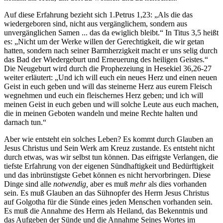
Auf diese Erfahrung bezieht sich 1.Petrus 1,23: „Als die das
wiedergeboren sind, nicht aus vergänglichem, sondern aus
unvergänglichen Samen ... das da ewiglich bleibt.“ In Titus 3,5 heißt
es: „Nicht um der Werke willen der Gerechtigkeit, die wir getan
hatten, sondern nach seiner Barmherzigkeit macht er uns selig durch
das Bad der Wiedergeburt und Erneuerung des heiligen Geistes.“
Die Neugeburt wird durch die Prophezeiung in Hesekiel 36,26-27
weiter erläutert: „Und ich will euch ein neues Herz und einen neuen
Geist in euch geben und will das steinerne Herz aus eurem Fleisch
wegnehmen und euch ein fleischernes Herz geben; und ich will
meinen Geist in euch geben und will solche Leute aus euch machen,
die in meinen Geboten wandeln und meine Rechte halten und
darnach tun.“
Aber wie entsteht ein solches Leben? Es kommt durch Glauben an
Jesus Christus und Sein Werk am Kreuz zustande. Es entsteht nicht
durch etwas, was wir selbst tun können. Das eifrigste Verlangen, die
tiefste Erfahrung von der eigenen Sündhaftigkeit und Bedürftigkeit
und das inbrünstigste Gebet können es nicht hervorbringen. Diese
Dinge sind alle
notwendig,
aber es muß
mehr
als dies vorhanden
sein. Es muß Glauben an das Sühnopfer des Herrn Jesus Christus
auf Golgotha für die Sünde eines jeden Menschen vorhanden sein.
Es muß die Annahme des Herrn als Heiland, das Bekenntnis und
das Aufgeben der Sünde und die Annahme Seines Wortes im