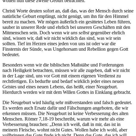
wollen nun diese zweite Geburt betrachten.
Christi Worte deuten sofort an, daß das, was der Mensch durch seine
natürliche Geburt empfängt, nicht genügt, um ihn für den Himmel
bereit zu machen. Wir mögen äußerlich ein gesittetes Leben führen,
sauber in unserer Rede und ehrlich bei unseren Geschäften mit den
Mitmenschen sein. Doch wenn wir
uns selbst
gegenüber ehrlich
sind, wissen wir, daß wir nicht wirklich das sind, was wir sein
sollten. Tief im Herzen eines jeden von uns ist oder war die
Finsternis der Sünde, was Ungehorsam und Rebellion gegen Gott
bedeutet.
Besonders wenn wir die biblischen Maßstäbe und Forderungen
nach Heiligkeit betrachten, müssen wir alle zugeben, daß wir nicht
in der Lage sind, uns vor Gott mit einem eigenen Verdienst zu
rechtfertigen. Es bedurfte und bedarf wirklich jeder eines neuen
Geistes und eines neuen Lebens, das heißt, einer Neugeburt.
Hierdurch werden wir mit dem Willen Gottes in Einklang gebracht.
Die Neugeburt wird häufig sehr mißverstanden und falsch gedeutet.
Es werden auch Ersatz dafür und Fälschungen angeboten, die wir
erkennen müssen. Die Neugeburt ist keine Verbesserung des alten
Menschen. Römer 7,18-19 beschreibt, warum wir mehr als eine
Verbesserung brauchen: „Denn ich weiß, daß in mir, das ist in
meinem Fleische, wohnt nicht Gutes. Wollen habe ich wohl, aber
vollbringen das Gute finde ich nicht. Denn das Gute, das ich will,