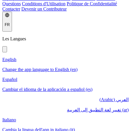
Questions
Conditions d'Utilisation
Politique de Confidentialité
Contacter
Devenir un Contributeur
FR
Les Langues
English
Change the app language to English (en)
Español
Cambiar el idioma de la aplicación a español (es)
العربي (Arabic)
(ar) تغيير لغة التطبيق إلى العربية
Italiano
Cambia la lingua dell'app in italiano (it)