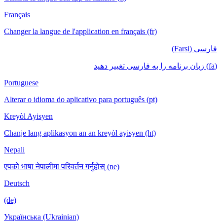
Français
Changer la langue de l'application en français (fr)
فارسی (Farsi)
(fa) زبان برنامه را به فارسی تغییر دهید
Portuguese
Alterar o idioma do aplicativo para português (pt)
Kreyòl Ayisyen
Chanje lang aplikasyon an an kreyòl ayisyen (ht)
Nepali
एपको भाषा नेपालीमा परिवर्तन गर्नुहोस् (ne)
Deutsch
(de)
Українська (Ukrainian)