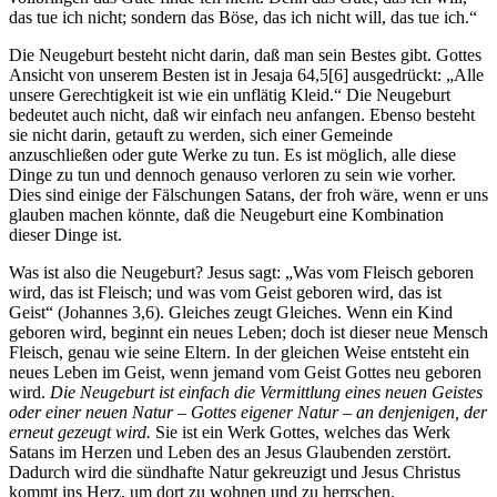
das tue ich nicht; sondern das Böse, das ich nicht will, das tue ich.“
Die Neugeburt besteht nicht darin, daß man sein Bestes gibt. Gottes
Ansicht von unserem Besten ist in Jesaja 64,5[6] ausgedrückt: „Alle
unsere Gerechtigkeit ist wie ein unflätig Kleid.“ Die Neugeburt
bedeutet auch nicht, daß wir einfach neu anfangen. Ebenso besteht
sie nicht darin, getauft zu werden, sich einer Gemeinde
anzuschließen oder gute Werke zu tun. Es ist möglich, alle diese
Dinge zu tun und dennoch genauso verloren zu sein wie vorher.
Dies sind einige der Fälschungen Satans, der froh wäre, wenn er uns
glauben machen könnte, daß die Neugeburt eine Kombination
dieser Dinge ist.
Was ist also die Neugeburt? Jesus sagt: „Was vom Fleisch geboren
wird, das ist Fleisch; und was vom Geist geboren wird, das ist
Geist“ (Johannes 3,6). Gleiches zeugt Gleiches. Wenn ein Kind
geboren wird, beginnt ein neues Leben; doch ist dieser neue Mensch
Fleisch, genau wie seine Eltern. In der gleichen Weise entsteht ein
neues Leben im Geist, wenn jemand vom Geist Gottes neu geboren
wird.
Die Neugeburt ist einfach die Vermittlung eines neuen Geistes
oder einer neuen Natur – Gottes eigener Natur – an denjenigen, der
erneut gezeugt wird.
Sie ist ein Werk Gottes, welches das Werk
Satans im Herzen und Leben des an Jesus Glaubenden zerstört.
Dadurch wird die sündhafte Natur gekreuzigt und Jesus Christus
kommt ins Herz, um dort zu wohnen und zu herrschen.